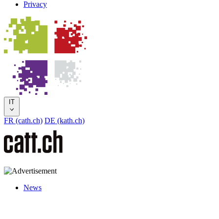
Privacy
IT
FR (cath.ch)
DE (kath.ch)
News