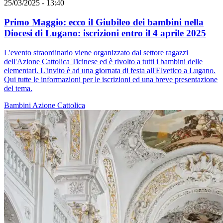
25/03/2025 - 13:40
Primo Maggio: ecco il Giubileo dei bambini nella
Diocesi di Lugano: iscrizioni entro il 4 aprile 2025
L'evento straordinario viene organizzato dal settore ragazzi
dell'Azione Cattolica Ticinese ed è rivolto a tutti i bambini delle
elementari. L'invito è ad una giornata di festa all'Elvetico a Lugano.
Qui tutte le informazioni per le iscrizioni ed una breve presentazione
del tema.
Bambini
Azione Cattolica