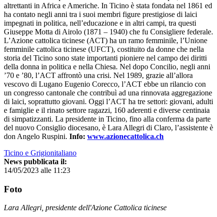
altrettanti in Africa e Americhe. In Ticino è stata fondata nel 1861 ed
ha contato negli anni tra i suoi membri figure prestigiose di laici
impegnati in politica, nell’educazione e in altri campi, tra questi
Giuseppe Motta di Airolo (1871 – 1940) che fu Consigliere federale.
L’Azione cattolica ticinese (ACT) ha un ramo femminile, l’Unione
femminile cattolica ticinese (UFCT), costituito da donne che nella
storia del Ticino sono state importanti pioniere nel campo dei diritti
della donna in politica e nella Chiesa. Nel dopo Concilio, negli anni
’70 e ’80, l’ACT affrontò una crisi. Nel 1989, grazie all’allora
vescovo di Lugano Eugenio Corecco, l’ACT ebbe un rilancio con
un congresso cantonale che contribuì ad una rinnovata aggregazione
di laici, soprattutto giovani. Oggi l’ACT ha tre settori: giovani, adulti
e famiglie e il rinato settore ragazzi, 160 aderenti e diverse centinaia
di simpatizzanti. La presidente in Ticino, fino alla conferma da parte
del nuovo Consiglio diocesano, è Lara Allegri di Claro, l’assistente è
don Angelo Ruspini.
Info:
www.azionecattolica.ch
Ticino e Grigionitaliano
News pubblicata il:
14/05/2023 alle 11:23
Foto
Lara Allegri, presidente dell'Azione Cattolica ticinese