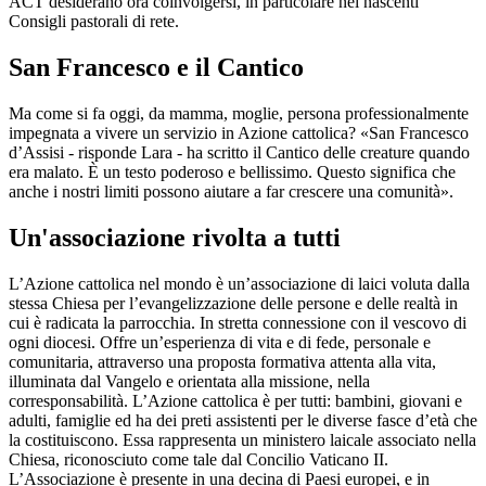
ACT desiderano ora coinvolgersi, in particolare nei nascenti
Consigli pastorali di rete.
San Francesco e il Cantico
Ma come si fa oggi, da mamma, moglie, persona professionalmente
impegnata a vivere un servizio in Azione cattolica? «San Francesco
d’Assisi - risponde Lara - ha scritto il Cantico delle creature quando
era malato. È un testo poderoso e bellissimo. Questo significa che
anche i nostri limiti possono aiutare a far crescere una comunità».
Un'associazione rivolta a tutti
L’Azione cattolica nel mondo è un’associazione di laici voluta dalla
stessa Chiesa per l’evangelizzazione delle persone e delle realtà in
cui è radicata la parrocchia. In stretta connessione con il vescovo di
ogni diocesi. Offre un’esperienza di vita e di fede, personale e
comunitaria, attraverso una proposta formativa attenta alla vita,
illuminata dal Vangelo e orientata alla missione, nella
corresponsabilità. L’Azione cattolica è per tutti: bambini, giovani e
adulti, famiglie ed ha dei preti assistenti per le diverse fasce d’età che
la costituiscono. Essa rappresenta un ministero laicale associato nella
Chiesa, riconosciuto come tale dal Concilio Vaticano II.
L’Associazione è presente in una decina di Paesi europei, e in