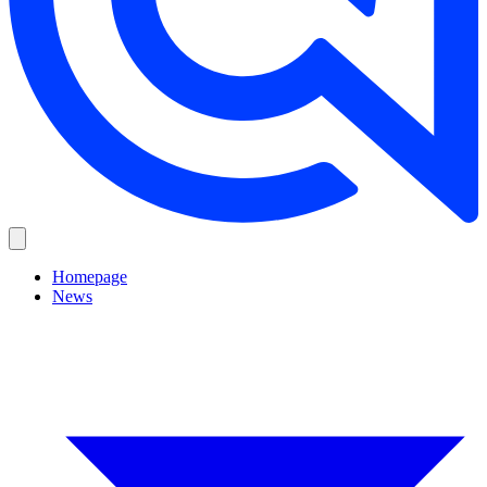
Homepage
News