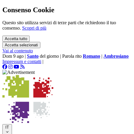
Consenso Cookie
Questo sito utilizza servizi di terze parti che richiedono il tuo
consenso.
Scopri di più
Accetta tutto
Accetta selezionati
Vai al contenuto
Dom 9 ago
|
Santo
del giorno
|
Parola rito
Romano
|
Ambrosiano
Impressum e contatti
|
IT