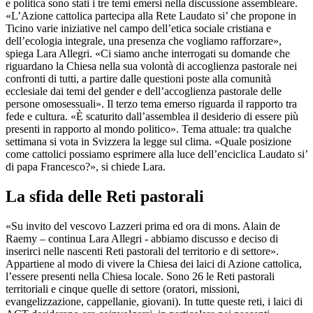
e politica sono stati i tre temi emersi nella discussione assembleare.
«L’Azione cattolica partecipa alla Rete Laudato si’ che propone in
Ticino varie iniziative nel campo dell’etica sociale cristiana e
dell’ecologia integrale, una presenza che vogliamo rafforzare»,
spiega Lara Allegri. «Ci siamo anche interrogati su domande che
riguardano la Chiesa nella sua volontà di accoglienza pastorale nei
confronti di tutti, a partire dalle questioni poste alla comunità
ecclesiale dai temi del gender e dell’accoglienza pastorale delle
persone omosessuali». Il terzo tema emerso riguarda il rapporto tra
fede e cultura. «È scaturito dall’assemblea il desiderio di essere più
presenti in rapporto al mondo politico». Tema attuale: tra qualche
settimana si vota in Svizzera la legge sul clima. «Quale posizione
come cattolici possiamo esprimere alla luce dell’enciclica Laudato si’
di papa Francesco?», si chiede Lara.
La sfida delle Reti pastorali
«Su invito del vescovo Lazzeri prima ed ora di mons. Alain de
Raemy – continua Lara Allegri - abbiamo discusso e deciso di
inserirci nelle nascenti Reti pastorali del territorio e di settore».
Appartiene al modo di vivere la Chiesa dei laici di Azione cattolica,
l’essere presenti nella Chiesa locale. Sono 26 le Reti pastorali
territoriali e cinque quelle di settore (oratori, missioni,
evangelizzazione, cappellanie, giovani). In tutte queste reti, i laici di