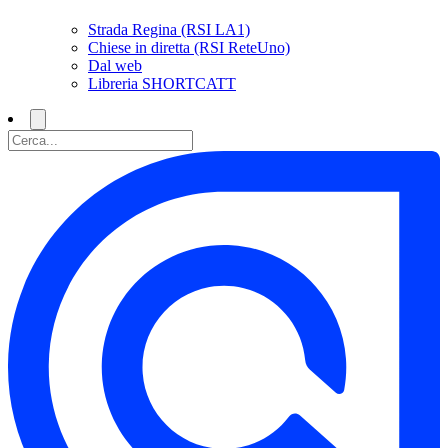
Strada Regina (RSI LA1)
Chiese in diretta (RSI ReteUno)
Dal web
Libreria SHORTCATT