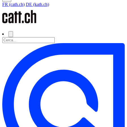
FR (cath.ch)
DE (kath.ch)