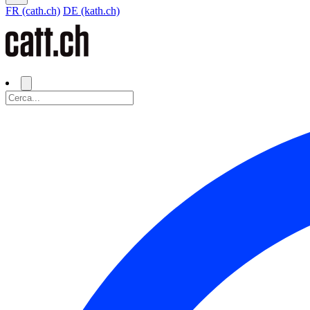
FR (cath.ch)
DE (kath.ch)