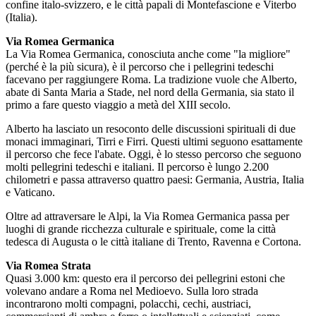
confine italo-svizzero, e le città papali di Montefascione e Viterbo
(Italia).
Via Romea Germanica
La Via Romea Germanica, conosciuta anche come "la migliore"
(perché è la più sicura), è il percorso che i pellegrini tedeschi
facevano per raggiungere Roma. La tradizione vuole che Alberto,
abate di Santa Maria a Stade, nel nord della Germania, sia stato il
primo a fare questo viaggio a metà del XIII secolo.
Alberto ha lasciato un resoconto delle discussioni spirituali di due
monaci immaginari, Tirri e Firri. Questi ultimi seguono esattamente
il percorso che fece l'abate. Oggi, è lo stesso percorso che seguono
molti pellegrini tedeschi e italiani. Il percorso è lungo 2.200
chilometri e passa attraverso quattro paesi: Germania, Austria, Italia
e Vaticano.
Oltre ad attraversare le Alpi, la Via Romea Germanica passa per
luoghi di grande ricchezza culturale e spirituale, come la città
tedesca di Augusta o le città italiane di Trento, Ravenna e Cortona.
Via Romea Strata
Quasi 3.000 km: questo era il percorso dei pellegrini estoni che
volevano andare a Roma nel Medioevo. Sulla loro strada
incontrarono molti compagni, polacchi, cechi, austriaci,