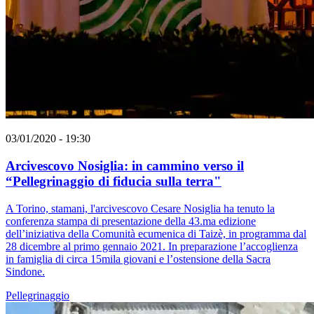
03/01/2020 - 19:30
Arcivescovo Nosiglia: in cammino verso il
“Pellegrinaggio di fiducia sulla terra"
A Torino, stamani, l'arcivescovo Cesare Nosiglia ha tenuto la
conferenza stampa di presentazione della 43.ma edizione
dell’iniziativa della Comunità ecumenica di Taizè, in programma dal
28 dicembre al primo gennaio 2021. In preparazione l’accoglienza
in famiglia di circa 15mila giovani e l’ostensione della Sacra
Sindone.
Pellegrinaggio