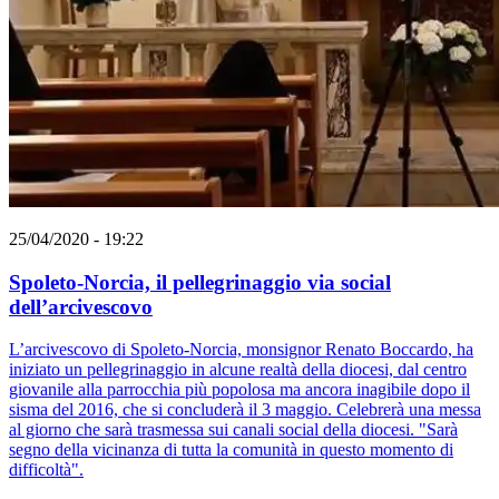
25/04/2020 - 19:22
Spoleto-Norcia, il pellegrinaggio via social
dell’arcivescovo
L’arcivescovo di Spoleto-Norcia, monsignor Renato Boccardo, ha
iniziato un pellegrinaggio in alcune realtà della diocesi, dal centro
giovanile alla parrocchia più popolosa ma ancora inagibile dopo il
sisma del 2016, che si concluderà il 3 maggio. Celebrerà una messa
al giorno che sarà trasmessa sui canali social della diocesi. "Sarà
segno della vicinanza di tutta la comunità in questo momento di
difficoltà".