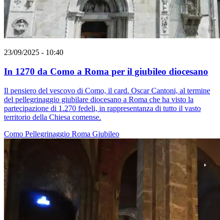
23/09/2025 - 10:40
In 1270 da Como a Roma per il giubileo diocesano
Il pensiero del vescovo di Como, il card. Oscar Cantoni, al termine
del pellegrinaggio giubilare diocesano a Roma che ha visto la
partecipazione di 1.270 fedeli, in rappresentanza di tutto il vasto
territorio della Chiesa comense.
Como
Pellegrinaggio
Roma
Giubileo