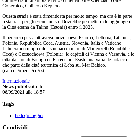
commercianti di ambra e ferro o intellettuali e scienziati, come
Copernico, Galileo o Keplero…
Questa strada è stata dimenticata per molto tempo, ma ora è in parte
restaurata per gli escursionisti. Dovrebbe permettere di raggiungere
la Città eterna da Talinn (Estonia) entro il 2025.
Il percorso passa attraverso nove paesi: Estonia, Lettonia, Lituania,
Polonia, Repubblica Ceca, Austria, Slovenia, Italia e Vaticano.
L'itinerario comprende i santuari mariani di Marienzell (Repubblica
Ceca) e Czestochowa (Polonia), le capitali di Vienna e Varsavia, e le
città italiane di Bologna e Fucecchio. Esiste una variante polacca
che parte dalla città teutonica di Łeba sul Mar Baltico.
(cath.ch/imedia/cd/rz)
Internazionale
News pubblicata il:
08/09/2021 alle 18:57
Tags
Pellegrinaggio
Condividi