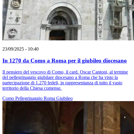
23/09/2025 - 10:40
In 1270 da Como a Roma per il giubileo diocesano
Il pensiero del vescovo di Como, il card. Oscar Cantoni, al termine
del pellegrinaggio giubilare diocesano a Roma che ha visto la
partecipazione di 1.270 fedeli, in rappresentanza di tutto il vasto
territorio della Chiesa comense.
Como
Pellegrinaggio
Roma
Giubileo