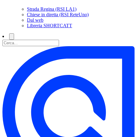
Strada Regina (RSI LA1)
Chiese in diretta (RSI ReteUno)
Dal web
Libreria SHORTCATT