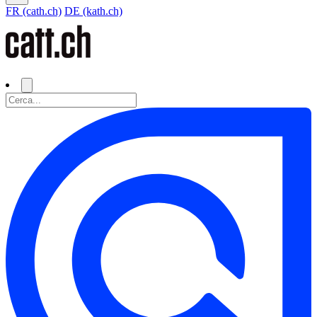
FR (cath.ch)
DE (kath.ch)