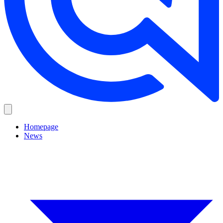
Homepage
News