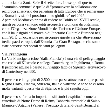
annunciato la Santa Sede il 4 settembre. Lo scopo di questo
"cammino comune" è quello di "promuovere la collaborazione
reciproca al servizio dei pellegrini di tutta Europa che si recheranno
a Roma in vista del prossimo anno giubilare" nel 2025.
Aperti nel Medioevo prima di cadere nell'oblio nel XVIII secolo,
questi percorsi vengono oggi riscoperti e promossi da organismi
come l'Organizzazione Mondiale del Turismo e l'Unione Europea,
che li ha insigniti del marchio di Itinerario Culturale Europeo negli
anni 90. È un'occasione per riscoprire queste vie che attraversano
tredici paesi europei, dall'Estonia alla Gran Bretagna, e che sono
state percorse per secoli da tanti pellegrini.
Via Francigena
La Via Francigena (cioè "dalla Francia") è una via di pellegrinaggio
che risale all'XI secolo e collega Canterbury, in Inghilterra, a Roma.
Il percorso attuale è basato sul viaggio fatto da Sigerico, arcivescovo
di Canterbury nel 990.
Il percorso è lungo più di 2.500 km e passa attraverso cinque paesi:
Regno Unito, Francia, Svizzera, Italia e Vaticano. Anche se ci sono
molte varianti, questa via di Sigerico è la più seguita oggi.
Il percorso si ferma in importanti siti storici e spirituali come la
cattedrale di Notre Dame di Reims, l'abbazia territoriale di Saint-
Maurice d'Agaune (Vallese), l'ospizio di Grand-Saint-Bernard al