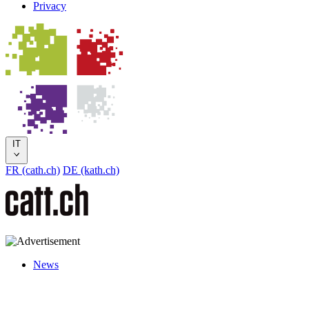
Privacy
IT
FR (cath.ch)
DE (kath.ch)
News