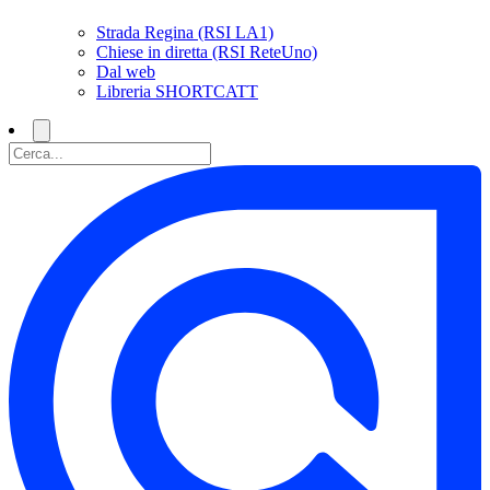
Strada Regina (RSI LA1)
Chiese in diretta (RSI ReteUno)
Dal web
Libreria SHORTCATT