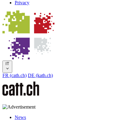
Privacy
IT
FR (cath.ch)
DE (kath.ch)
News