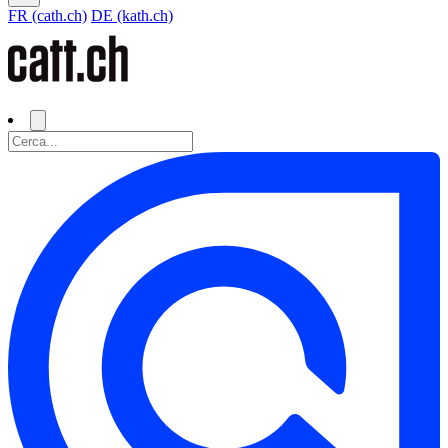
FR (cath.ch)
DE (kath.ch)