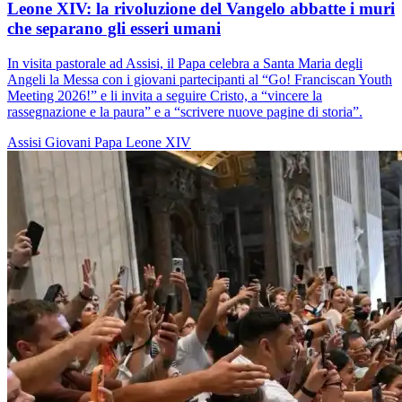
Leone XIV: la rivoluzione del Vangelo abbatte i muri
che separano gli esseri umani
In visita pastorale ad Assisi, il Papa celebra a Santa Maria degli
Angeli la Messa con i giovani partecipanti al “Go! Franciscan Youth
Meeting 2026!” e li invita a seguire Cristo, a “vincere la
rassegnazione e la paura” e a “scrivere nuove pagine di storia”.
Assisi
Giovani
Papa Leone XIV