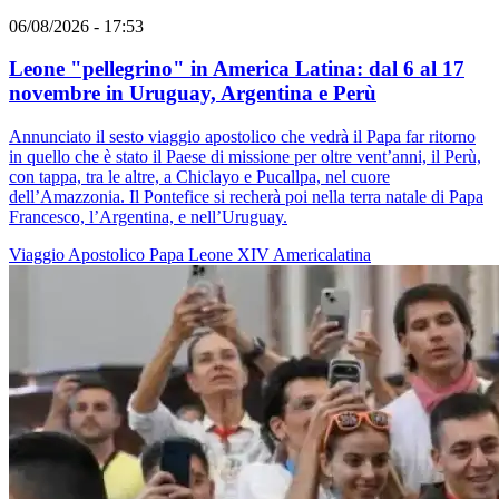
06/08/2026 - 17:53
Leone "pellegrino" in America Latina: dal 6 al 17
novembre in Uruguay, Argentina e Perù
Annunciato il sesto viaggio apostolico che vedrà il Papa far ritorno
in quello che è stato il Paese di missione per oltre vent’anni, il Perù,
con tappa, tra le altre, a Chiclayo e Pucallpa, nel cuore
dell’Amazzonia. Il Pontefice si recherà poi nella terra natale di Papa
Francesco, l’Argentina, e nell’Uruguay.
Viaggio Apostolico
Papa Leone XIV
Americalatina