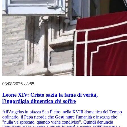
03/08/2026 - 8:55
Leone XIV: Cristo sazia la fame di verità,
l'ingordigia dimentica chi soffre
All'Angelus in piazza San Pietro, nella XVIII domenica del Tempo
ordinario, il Papa ricorda che Gesù nutre l'umanità e insegna che
"nulla va sprecato, quando viene condiviso". Quindi denuncia