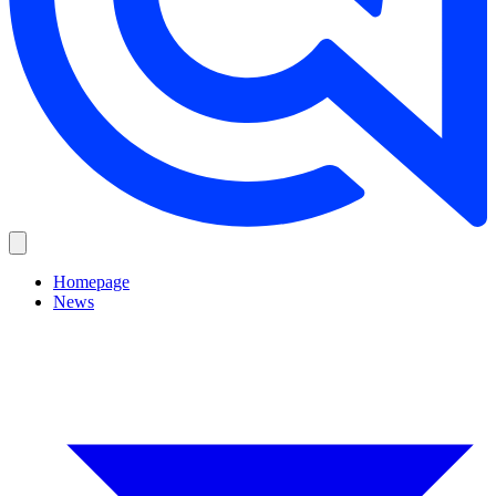
Homepage
News