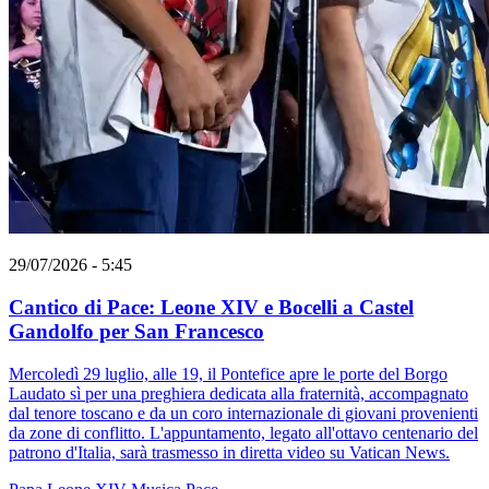
29/07/2026 - 5:45
Cantico di Pace: Leone XIV e Bocelli a Castel
Gandolfo per San Francesco
Mercoledì 29 luglio, alle 19, il Pontefice apre le porte del Borgo
Laudato sì per una preghiera dedicata alla fraternità, accompagnato
dal tenore toscano e da un coro internazionale di giovani provenienti
da zone di conflitto. L'appuntamento, legato all'ottavo centenario del
patrono d'Italia, sarà trasmesso in diretta video su Vatican News.