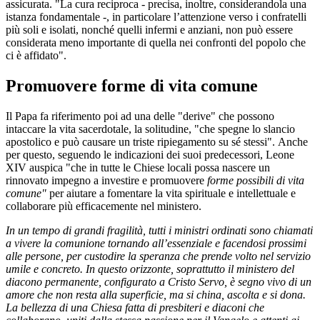
assicurata. "La cura reciproca - precisa, inoltre, considerandola una
istanza fondamentale -, in particolare l’attenzione verso i confratelli
più soli e isolati, nonché quelli infermi e anziani, non può essere
considerata meno importante di quella nei confronti del popolo che
ci è affidato".
Promuovere forme di vita comune
Il Papa fa riferimento poi ad una delle "derive" che possono
intaccare la vita sacerdotale, la solitudine, "che spegne lo slancio
apostolico e può causare un triste ripiegamento su sé stessi". Anche
per questo, seguendo le indicazioni dei suoi predecessori, Leone
XIV auspica "che in tutte le Chiese locali possa nascere un
rinnovato impegno a investire e promuovere
forme possibili di vita
comune"
per
aiutare a fomentare la vita spirituale e intellettuale e
collaborare più efficacemente nel ministero.
In un tempo di grandi fragilità, tutti i ministri ordinati sono chiamati
a vivere la comunione tornando all’essenziale e facendosi prossimi
alle persone, per custodire la speranza che prende volto nel servizio
umile e concreto. In questo orizzonte, soprattutto il ministero del
diacono permanente, configurato a Cristo Servo, è segno vivo di un
amore che non resta alla superficie, ma si china, ascolta e si dona.
La bellezza di una Chiesa fatta di presbiteri e diaconi che