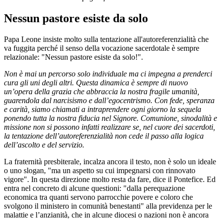
Nessun pastore esiste da solo
Papa Leone insiste molto sulla tentazione all'autoreferenzialità che
va fuggita perché il senso della vocazione sacerdotale è sempre
relazionale: "Nessun pastore esiste da solo!".
Non è mai un percorso solo individuale ma ci impegna a prenderci
cura gli uni degli altri. Questa dinamica è sempre di nuovo
un’opera della grazia che abbraccia la nostra fragile umanità,
guarendola dal narcisismo e dall’egocentrismo. Con fede, speranza
e carità, siamo chiamati a intraprendere ogni giorno la sequela
ponendo tutta la nostra fiducia nel Signore. Comunione, sinodalità e
missione non si possono infatti realizzare se, nel cuore dei sacerdoti,
la tentazione dell’autoreferenzialità non cede il passo alla logica
dell’ascolto e del servizio.
La fraternità presbiterale, incalza ancora il testo, non è solo un ideale
o uno slogan, "ma un aspetto su cui impegnarsi con rinnovato
vigore". In questa direzione molto resta da fare, dice il Pontefice. Ed
entra nel concreto di alcune questioni: "dalla perequazione
economica tra quanti servono parrocchie povere e coloro che
svolgono il ministero in comunità benestanti" alla previdenza per le
malattie e l’anzianità, che in alcune diocesi o nazioni non è ancora