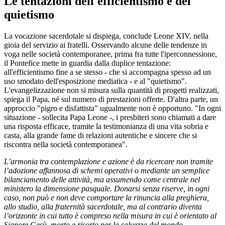
Le tentazioni dell'efficientismo e del
quietismo
La vocazione sacerdotale si dispiega, conclude Leone XIV, nella
gioia del servizio ai fratelli. Osservando alcune delle tendenze in
voga nelle società contemporanee, prima fra tutte l'iperconnessione,
il Pontefice mette in guardia dalla duplice tentazione:
all'efficientismo fine a se stesso - che si accompagna spesso ad un
uso smodato dell'esposizione mediatica - e al "quietismo".
L'evangelizzazione non si misura sulla quantità di progetti realizzati,
spiega il Papa, né sul numero di prestazioni offerte. D'altra parte, un
approccio "pigro e disfattista" ugualmente non è opportuno. "In ogni
situazione - sollecita Papa Leone -, i presbiteri sono chiamati a dare
una risposta efficace, tramite la testimonianza di una vita sobria e
casta, alla grande fame di relazioni autentiche e sincere che si
riscontra nella società contemporanea".
L’armonia tra contemplazione e azione è da ricercare non tramite
l’adozione affannosa di schemi operativi o mediante un semplice
bilanciamento delle attività, ma assumendo come centrale nel
ministero la dimensione pasquale. Donarsi senza riserve, in ogni
caso, non può e non deve comportare la rinuncia alla preghiera,
allo studio, alla fraternità sacerdotale, ma al contrario diventa
l’orizzonte in cui tutto è compreso nella misura in cui è orientato al
Signore Gesù, morto e risorto per la salvezza del mondo.