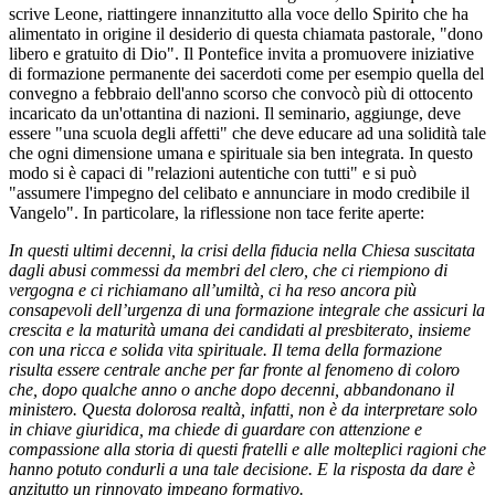
scrive Leone, riattingere innanzitutto alla voce dello Spirito che ha
alimentato in origine il desiderio di questa chiamata pastorale, "dono
libero e gratuito di Dio". Il Pontefice invita a promuovere iniziative
di formazione permanente dei sacerdoti come per esempio quella del
convegno a febbraio dell'anno scorso che convocò più di ottocento
incaricato da un'ottantina di nazioni. Il seminario, aggiunge, deve
essere "una scuola degli affetti" che deve educare ad una solidità tale
che ogni dimensione umana e spirituale sia ben integrata. In questo
modo si è capaci di "relazioni autentiche con tutti" e si può
"assumere l'impegno del celibato e annunciare in modo credibile il
Vangelo". In particolare, la riflessione non tace ferite aperte:
In questi ultimi decenni, la crisi della fiducia nella Chiesa suscitata
dagli abusi commessi da membri del clero, che ci riempiono di
vergogna e ci richiamano all’umiltà, ci ha reso ancora più
consapevoli dell’urgenza di una formazione integrale che assicuri la
crescita e la maturità umana dei candidati al presbiterato, insieme
con una ricca e solida vita spirituale. Il tema della formazione
risulta essere centrale anche per far fronte al fenomeno di coloro
che, dopo qualche anno o anche dopo decenni, abbandonano il
ministero. Questa dolorosa realtà, infatti, non è da interpretare solo
in chiave giuridica, ma chiede di guardare con attenzione e
compassione alla storia di questi fratelli e alle molteplici ragioni che
hanno potuto condurli a una tale decisione. E la risposta da dare è
anzitutto un rinnovato impegno formativo.