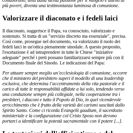
collaborano, uniti dalla stessa passione per il Vangelo e attenti ai
più poveri, diventa una testimonianza luminosa di comunione.
Valorizzare il diaconato e i fedeli laici
Il diaconato, suggerisce il Papa, va conosciuto, valorizzato e
sostenuto. Si tratta di un "servizio discreto ma essenziale", precisa.
Così come, prosegue nel documento, va valorizzato il ruolo dei
fedeli laici in un'ottica pienamente sinodale. A questo proposito,
l'esortazione è ad intraprendere in tutte le Chiese "iniziative
adeguate" perché i preti possano familiarizzarsi sempre più con il
Documento finale del Sinodo. Le indicazioni del Papa:
Per attuare sempre meglio un’ecclesiologia di comunione, occorre
che il ministero del presbitero superi il modello di una leadership
esclusiva, che determina l’accentramento della vita pastorale e il
carico di tutte le responsabilità affidate a lui solo, tendendo verso
una conduzione sempre più collegiale, nella cooperazione tra i
presbiteri, i diaconi e tutto il Popolo di Dio, in quel vicendevole
arricchimento che è frutto della varietà dei carismi suscitati dallo
Spirito Santo. Come ci ricorda Evangelii gaudium, il sacerdozio
ministeriale e la configurazione col Cristo Sposo non devono
portarci a identificare la potestà sacramentale con il potere [...].