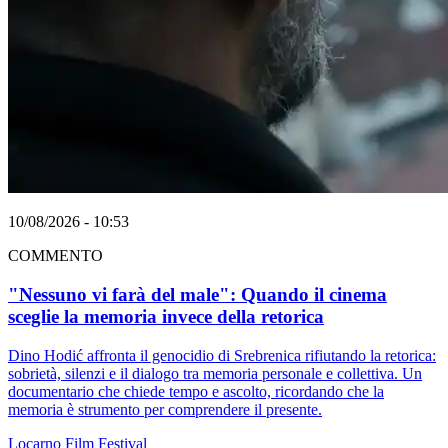
10/08/2026 - 10:53
COMMENTO
"Nessuno vi farà del male": Quando il cinema
sceglie la memoria invece della retorica
Dino Hodić affronta il genocidio di Srebrenica rifiutando la retorica:
sobrietà, silenzi e il dialogo tra memoria personale e collettiva. Un
documentario che chiede tempo e ascolto, ricordando che la
memoria è strumento per comprendere il presente.
Locarno
Film
Festival