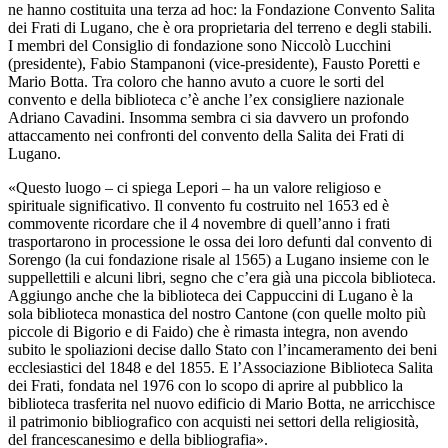
ne hanno costituita una terza ad hoc: la Fondazione Convento Salita
dei Frati di Lugano, che è ora proprietaria del terreno e degli stabili.
I membri del Consiglio di fondazione sono Niccolò Lucchini
(presidente), Fabio Stampanoni (vice-presidente), Fausto Poretti e
Mario Botta. Tra coloro che hanno avuto a cuore le sorti del
convento e della biblioteca c’è anche l’ex consigliere nazionale
Adriano Cavadini. Insomma sembra ci sia davvero un profondo
attaccamento nei confronti del convento della Salita dei Frati di
Lugano.
«Questo luogo – ci spiega Lepori – ha un valore religioso e
spirituale significativo. Il convento fu costruito nel 1653 ed è
commovente ricordare che il 4 novembre di quell’anno i frati
trasportarono in processione le ossa dei loro defunti dal convento di
Sorengo (la cui fondazione risale al 1565) a Lugano insieme con le
suppellettili e alcuni libri, segno che c’era già una piccola biblioteca.
Aggiungo anche che la biblioteca dei Cappuccini di Lugano è la
sola biblioteca monastica del nostro Cantone (con quelle molto più
piccole di Bigorio e di Faido) che è rimasta integra, non avendo
subito le spoliazioni decise dallo Stato con l’incameramento dei beni
ecclesiastici del 1848 e del 1855. E l’Associazione Biblioteca Salita
dei Frati, fondata nel 1976 con lo scopo di aprire al pubblico la
biblioteca trasferita nel nuovo edificio di Mario Botta, ne arricchisce
il patrimonio bibliografico con acquisti nei settori della religiosità,
del francescanesimo e della bibliografia».