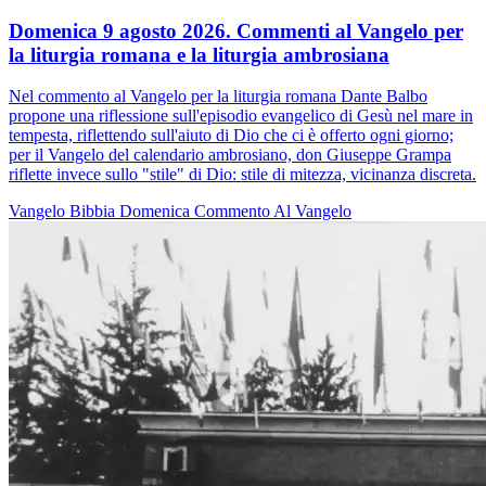
Domenica 9 agosto 2026. Commenti al Vangelo per
la liturgia romana e la liturgia ambrosiana
Nel commento al Vangelo per la liturgia romana Dante Balbo
propone una riflessione sull'episodio evangelico di Gesù nel mare in
tempesta, riflettendo sull'aiuto di Dio che ci è offerto ogni giorno;
per il Vangelo del calendario ambrosiano, don Giuseppe Grampa
riflette invece sullo "stile" di Dio: stile di mitezza, vicinanza discreta.
Vangelo
Bibbia
Domenica
Commento Al Vangelo