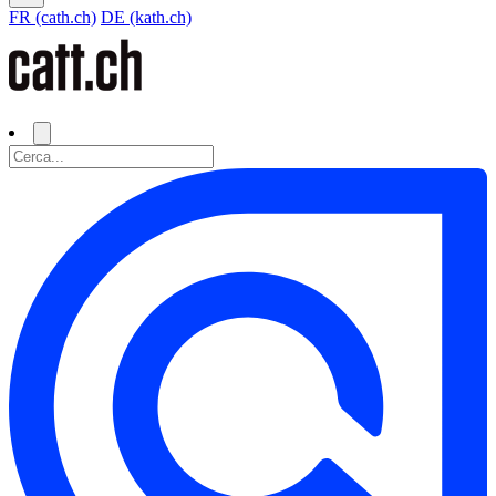
FR (cath.ch)
DE (kath.ch)