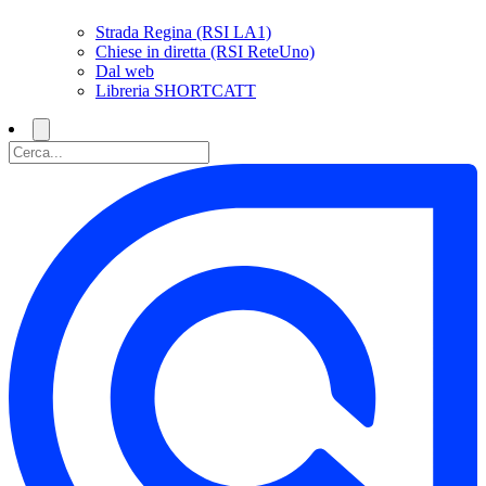
Strada Regina (RSI LA1)
Chiese in diretta (RSI ReteUno)
Dal web
Libreria SHORTCATT