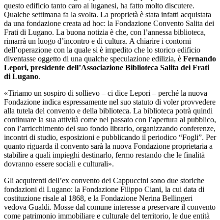
questo edificio tanto caro ai luganesi, ha fatto molto discutere.
Qualche settimana fa la svolta. La proprietà è stata infatti acquistata
da una fondazione creata ad hoc: la Fondazione Convento Salita dei
Frati di Lugano. La buona notizia è che, con l’annessa biblioteca,
rimarrà un luogo d’incontro e di cultura. A chiarire i contorni
dell’operazione con la quale si è impedito che lo storico edificio
diventasse oggetto di una qualche speculazione edilizia, è
Fernando
Lepori, presidente dell’Associazione Biblioteca Salita dei Frati
di Lugano
.
«Tiriamo un sospiro di sollievo – ci dice Lepori – perché la nuova
Fondazione indica espressamente nel suo statuto di voler provvedere
alla tutela del convento e della biblioteca. La biblioteca potrà quindi
continuare la sua attività come nel passato con l’apertura al pubblico,
con l’arricchimento del suo fondo librario, organizzando conferenze,
incontri di studio, esposizioni e pubblicando il periodico “Fogli”. Per
quanto riguarda il convento sarà la nuova Fondazione proprietaria a
stabilire a quali impieghi destinarlo, fermo restando che le finalità
dovranno essere sociali e culturali».
Gli acquirenti dell’ex convento dei Cappuccini sono due storiche
fondazioni di Lugano: la Fondazione Filippo Ciani, la cui data di
costituzione risale al 1868, e la Fondazione Nerina Bellingeri
vedova Gualdi. Mosse dal comune interesse a preservare il convento
come patrimonio immobiliare e culturale del territorio, le due entità