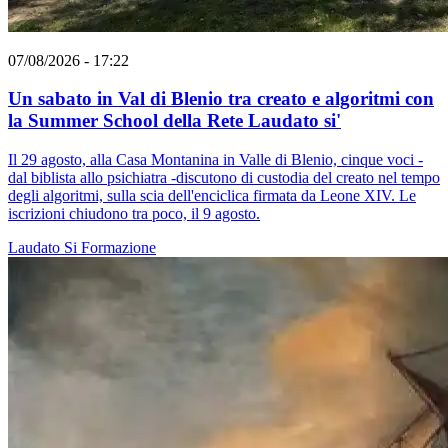
07/08/2026 - 17:22
Un sabato in Val di Blenio tra creato e algoritmi con
la Summer School della Rete Laudato si'
Il 29 agosto, alla Casa Montanina in Valle di Blenio, cinque voci -
dal biblista allo psichiatra -discutono di custodia del creato nel tempo
degli algoritmi, sulla scia dell'enciclica firmata da Leone XIV. Le
iscrizioni chiudono tra poco, il 9 agosto.
Laudato Si
Formazione