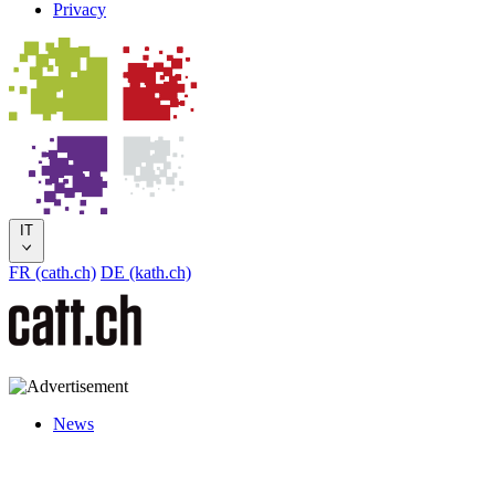
Privacy
IT
FR (cath.ch)
DE (kath.ch)
News