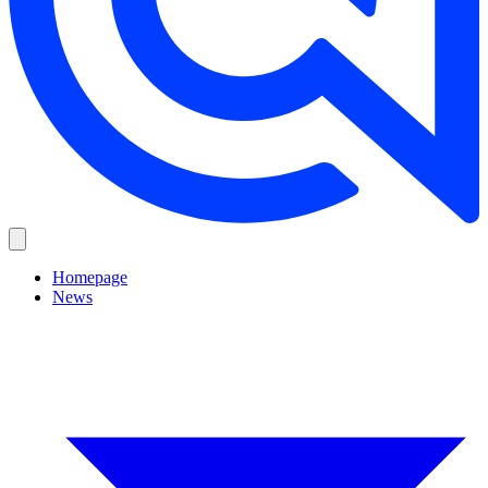
Homepage
News