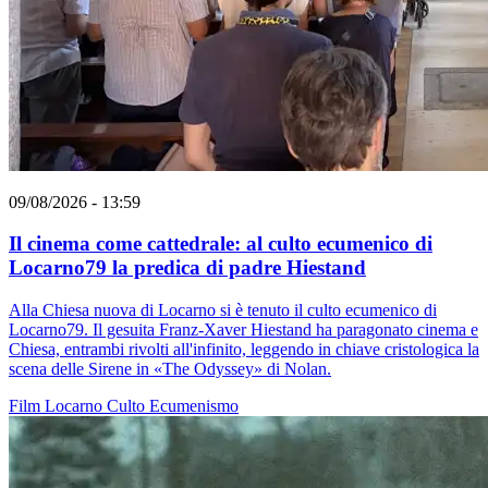
09/08/2026 - 13:59
Il cinema come cattedrale: al culto ecumenico di
Locarno79 la predica di padre Hiestand
Alla Chiesa nuova di Locarno si è tenuto il culto ecumenico di
Locarno79. Il gesuita Franz-Xaver Hiestand ha paragonato cinema e
Chiesa, entrambi rivolti all'infinito, leggendo in chiave cristologica la
scena delle Sirene in «The Odyssey» di Nolan.
Film
Locarno
Culto
Ecumenismo