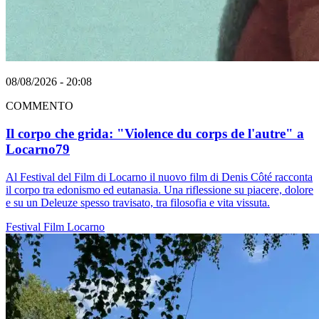
08/08/2026 - 20:08
COMMENTO
Il corpo che grida: "Violence du corps de l'autre" a
Locarno79
Al Festival del Film di Locarno il nuovo film di Denis Côté racconta
il corpo tra edonismo ed eutanasia. Una riflessione su piacere, dolore
e su un Deleuze spesso travisato, tra filosofia e vita vissuta.
Festival
Film
Locarno