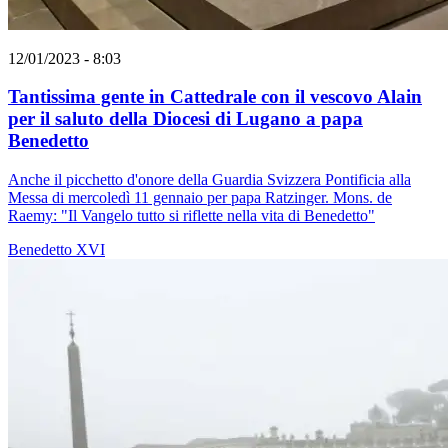
12/01/2023 - 8:03
Tantissima gente in Cattedrale con il vescovo Alain
per il saluto della Diocesi di Lugano a papa
Benedetto
Anche il picchetto d'onore della Guardia Svizzera Pontificia alla
Messa di mercoledì 11 gennaio per papa Ratzinger. Mons. de
Raemy: "Il Vangelo tutto si riflette nella vita di Benedetto"
Benedetto XVI