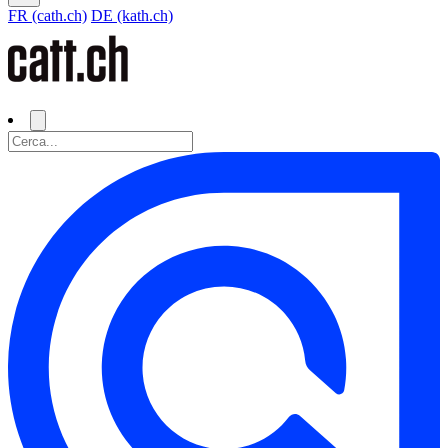
FR (cath.ch)
DE (kath.ch)