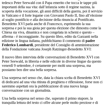
tedesco Peter Seewald con il Papa emerito che tocca le tappe più
importanti della sua vita: dall’infanzia sotto il regime nazista, la
scoperta della vocazione, gli anni difficili della guerra, poi il servizio
in Vaticano e il forte legame con Giovanni Paolo II, fino all’elezione
al soglio pontificio e alla decisione della rinuncia al Pontificato.
Benedetto XVI parla anche di Francesco, esprimendo la sua
sorpresa e poi la sua gioia per questa elezione che dimostra come la
Chiesa sia viva, dinamica e non congelata in schemi e questo –
afferma - è incoraggiante. Su questo libro, edito da Garzanti nella
edizione in lingua italiana, pubblichiamo il commento di
padre
Federico Lombardi
, presidente del Consiglio di amministrazione
della Fondazione vaticana Joseph Ratzinger-Benedetto XVI:
Il nuovo libro intervista delle conversazioni di Benedetto XVI con
Peter Seewald, in libreria e nelle edicole in diverse lingue da questo
venerdì 9 settembre, è certamente per molti una sorpresa, ma
possiamo ben dire una bella sorpresa.
Una sorpresa nel senso che, data la chiara scelta di Benedetto XVI
di dedicarsi ad una vita ritirata di preghiera e riflessione, forse non ci
saremmo aspettati ora la pubblicazione di una nuova lunga
conversazione con un giornalista.
Una bella sorpresa nel senso che, superato il primo stupore, la
tranquilla lettura del testo ci offre alcune perle molto preziose e di