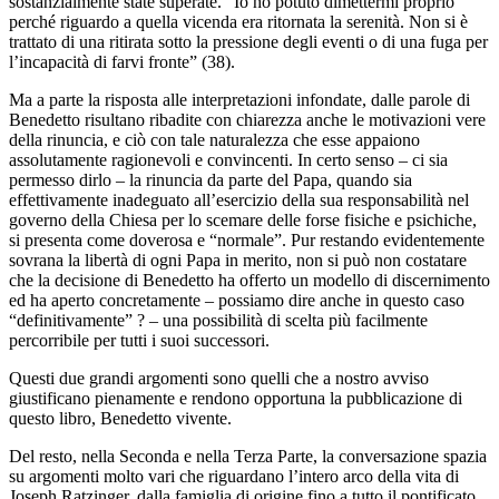
sostanzialmente state superate. “Io ho potuto dimettermi proprio
perché riguardo a quella vicenda era ritornata la serenità. Non si è
trattato di una ritirata sotto la pressione degli eventi o di una fuga per
l’incapacità di farvi fronte” (38).
Ma a parte la risposta alle interpretazioni infondate, dalle parole di
Benedetto risultano ribadite con chiarezza anche le motivazioni vere
della rinuncia, e ciò con tale naturalezza che esse appaiono
assolutamente ragionevoli e convincenti. In certo senso – ci sia
permesso dirlo – la rinuncia da parte del Papa, quando sia
effettivamente inadeguato all’esercizio della sua responsabilità nel
governo della Chiesa per lo scemare delle forse fisiche e psichiche,
si presenta come doverosa e “normale”. Pur restando evidentemente
sovrana la libertà di ogni Papa in merito, non si può non costatare
che la decisione di Benedetto ha offerto un modello di discernimento
ed ha aperto concretamente – possiamo dire anche in questo caso
“definitivamente” ? – una possibilità di scelta più facilmente
percorribile per tutti i suoi successori.
Questi due grandi argomenti sono quelli che a nostro avviso
giustificano pienamente e rendono opportuna la pubblicazione di
questo libro, Benedetto vivente.
Del resto, nella Seconda e nella Terza Parte, la conversazione spazia
su argomenti molto vari che riguardano l’intero arco della vita di
Joseph Ratzinger, dalla famiglia di origine fino a tutto il pontificato.