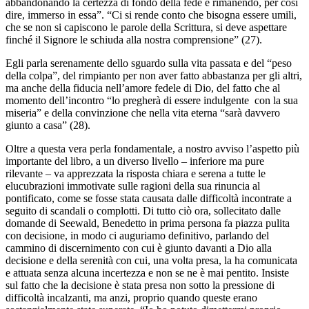
abbandonando la certezza di fondo della fede e rimanendo, per così
dire, immerso in essa”. “Ci si rende conto che bisogna essere umili,
che se non si capiscono le parole della Scrittura, si deve aspettare
finché il Signore le schiuda alla nostra comprensione” (27).
Egli parla serenamente dello sguardo sulla vita passata e del “peso
della colpa”, del rimpianto per non aver fatto abbastanza per gli altri,
ma anche della fiducia nell’amore fedele di Dio, del fatto che al
momento dell’incontro “lo pregherà di essere indulgente con la sua
miseria” e della convinzione che nella vita eterna “sarà davvero
giunto a casa” (28).
Oltre a questa vera perla fondamentale, a nostro avviso l’aspetto più
importante del libro, a un diverso livello – inferiore ma pure
rilevante – va apprezzata la risposta chiara e serena a tutte le
elucubrazioni immotivate sulle ragioni della sua rinuncia al
pontificato, come se fosse stata causata dalle difficoltà incontrate a
seguito di scandali o complotti. Di tutto ciò ora, sollecitato dalle
domande di Seewald, Benedetto in prima persona fa piazza pulita
con decisione, in modo ci auguriamo definitivo, parlando del
cammino di discernimento con cui è giunto davanti a Dio alla
decisione e della serenità con cui, una volta presa, la ha comunicata
e attuata senza alcuna incertezza e non se ne è mai pentito. Insiste
sul fatto che la decisione è stata presa non sotto la pressione di
difficoltà incalzanti, ma anzi, proprio quando queste erano