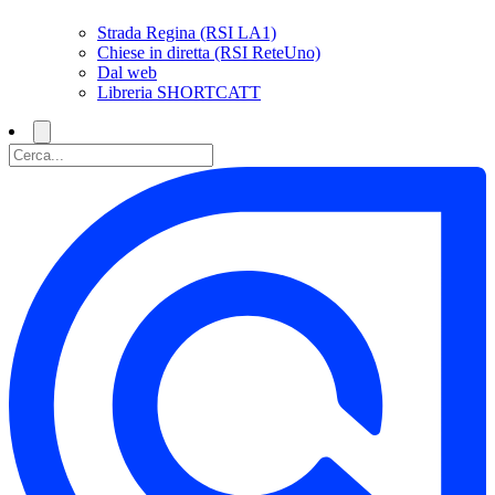
Strada Regina (RSI LA1)
Chiese in diretta (RSI ReteUno)
Dal web
Libreria SHORTCATT