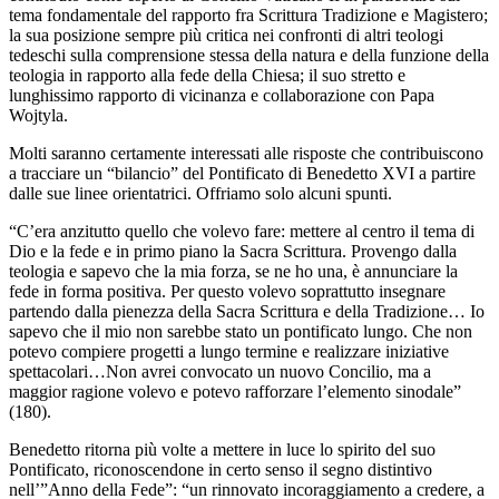
tema fondamentale del rapporto fra Scrittura Tradizione e Magistero;
la sua posizione sempre più critica nei confronti di altri teologi
tedeschi sulla comprensione stessa della natura e della funzione della
teologia in rapporto alla fede della Chiesa; il suo stretto e
lunghissimo rapporto di vicinanza e collaborazione con Papa
Wojtyla.
Molti saranno certamente interessati alle risposte che contribuiscono
a tracciare un “bilancio” del Pontificato di Benedetto XVI a partire
dalle sue linee orientatrici. Offriamo solo alcuni spunti.
“C’era anzitutto quello che volevo fare: mettere al centro il tema di
Dio e la fede e in primo piano la Sacra Scrittura. Provengo dalla
teologia e sapevo che la mia forza, se ne ho una, è annunciare la
fede in forma positiva. Per questo volevo soprattutto insegnare
partendo dalla pienezza della Sacra Scrittura e della Tradizione… Io
sapevo che il mio non sarebbe stato un pontificato lungo. Che non
potevo compiere progetti a lungo termine e realizzare iniziative
spettacolari…Non avrei convocato un nuovo Concilio, ma a
maggior ragione volevo e potevo rafforzare l’elemento sinodale”
(180).
Benedetto ritorna più volte a mettere in luce lo spirito del suo
Pontificato, riconoscendone in certo senso il segno distintivo
nell’”Anno della Fede”: “un rinnovato incoraggiamento a credere, a