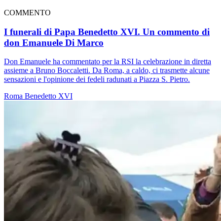
COMMENTO
I funerali di Papa Benedetto XVI. Un commento di
don Emanuele Di Marco
Don Emanuele ha commentato per la RSI la celebrazione in diretta
assieme a Bruno Boccaletti. Da Roma, a caldo, ci trasmette alcune
sensazioni e l'opinione dei fedeli radunati a Piazza S. Pietro.
Roma
Benedetto XVI