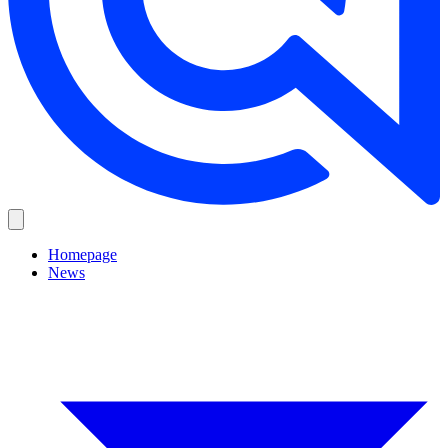
Homepage
News