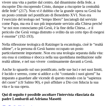
vivere una vita a partire dal centro, dal dinamismo della fede, a
riscoprire Dio riscoprendo Cristo, dunque a riscoprire la centralità
delle fede” (217). Non vi è dubbio che la grande opera su Gesù ha
un posto centrale nel pontificato di Benedetto XVI. Non era
l’esercizio del teologo nel “tempo libero” lasciatogli dal servizio
come Papa, ma era il suo più importante servizio alla Chiesa perché
“se noi non conosciamo più Gesù, è la fine della Chiesa…e il
pericolo che Gesù venga distrutto o svilito da un certo tipo di esegesi
è enorme” (192-193).
Nella riflessione teologica di Ratzinger la escatologia, cioè le “realtà
ultime”, e la persona di Gesù hanno occupato un posto
particolarmente importante. Non era una teologia separata dalla vita:
ora essa si continua e sbocca nella sua quotidiana meditazione sulle
realtà ultime, e nel suo vivere continuamente davanti a Gesù.
Anche lo sguardo sul suo pontificato, nelle sue luci e nei suoi limiti,
è lucido e sereno, come si addice a chi “contando i suoi giorni” ha
imparato a guardare alle vicende di questo mondo con la “sapienza
del cuore” (cfr Salmo 90), e può affidare a Dio con fiducia la sua
vita e la sua opera.
Qui di seguito è possibile ascoltare l'intervista rilasciata da
padre Lombardi ad Adriana Masotti
: