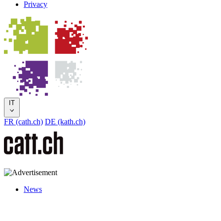
Privacy
IT
FR (cath.ch)
DE (kath.ch)
News