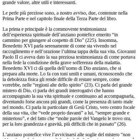
grande valore, altre utili e interessanti.
Le perle più preziose sono, a nostro avviso, due, contenute nella
Prima Parte e nel capitolo finale della Terza Parte del libro.
La prima e principale è la commovente testimonianza
dell’esperienza spirituale dell’anziano pontefice emerito “in
cammino per giungere al cospetto di Dio” (225). Insomma,
Benedetto XVI parla serenamente di come sta vivendo nel
raccoglimento e nell’orazione l’ultima tappa della sua vita. Giovanni
Paolo II ci aveva dato la sua preziosa testimonianza di come portava
nella fede la condizione della grave sofferenza della malattia.
Benedetto XVI ci dà quella dell’uomo di Dio anziano, che si
prepara alla morte. Lo fa con toni umili e umani, riconoscendo che
la debolezza fisica gli rende difficile di restare sempre, come
vorrebbe, nelle “regioni alte dello spirito” (23). Ci parla del grande
mistero di Dio, ci parla dei grandi interrogativi che hanno
accompagnato la sua vita spirituale e continuano ad accompagnarla,
diventando forse ancora più grandi, come la presenza di tanto male
nel mondo. Ci parla in particolare di Gesù Cristo, vero centro focale
della sua vita, che “vede proprio davanti” a lui, “sempre grande e
misterioso”, e del fatto che “molte parole del Vangelo le trovo ora,
per la loro grandezza e gravità, più difficili che in passato” (26).
L’anziano pontefice vive l’avvicinarsi alle soglie del mistero “non