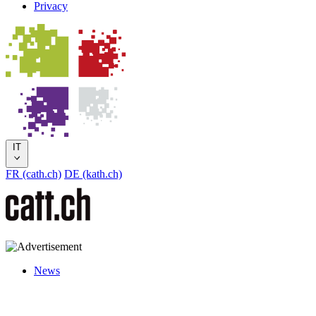
Privacy
IT
FR (cath.ch)
DE (kath.ch)
News