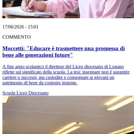
17/06/2026 - 15:01
COMMENTO
Moccetti: "Educare è trasmettere una promessa di
bene alle generazioni future"
A fine anno scolastico il direttore del Liceo diocesano di Lugano
riflette sul significato della scuola. La tesi: insegnare non è garantire
carriere o successi, ma custodire e consegnare ai giovani un
patrimonio di bene da costruire insieme.
Scuola
Liceo Diocesano