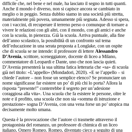
difficile che, nel bene e nel male, ha lasciato il segno in tutti quanti.
Anche il mondo è diverso, non si capisce ancora se cambiato in
meglio o in peggio. Senza dubbio siamo in una società più stretta,
materialmente più povera, umanamente più segnata. Adesso si spera,
con i vaccini, di recuperare il terreno perso o comunque di tornare a
vivere le relazioni con gli altri, con il mondo, con gli amici e anche
con la scuola, in pienezza. Già la scuola. Arriva puntuale, alla fine
dell’anno scolastico, la possibilità di un confronto sul tema
dell’educazione in una serata proposta a Longlake, con un ospite
che di scuola se ne intende: il professore di lettere
Alessandro
D’Avenia
, scrittore, sceneggiatore, docente di liceo a Milano,
commentatore di Leopardi e Dante, uno che non lascia quieti.
D’Avenia presenterà la sua ultima fatica letteraria che «sa» di scuola
già nel titolo: «L’appello» (Mondadori, 2020). «E se l’appello – si
chiede l’autore – non fosse un semplice elenco? Se pronunciare un
nome significasse far esistere un po’ di più chi lo porta? Allora la
risposta “presente!” conterrebbe il segreto per un’adesione
coraggiosa alla vita». Una scuola che fa esistere le persone, oltre le
note e il profitto, una scuola che non sia «somma di istruzione e
prestazione» sogna D’Avenia, con una vena forse un po’ utopica ma
decisamente molto umana.
Questa è la provocazione che l’autore ci trasmette attraverso il
protagonista del romanzo, un professore di chimica di un liceo
italiano, Omero Romeo. Romeo, diventato cieco a seguito di una