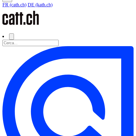
FR (cath.ch)
DE (kath.ch)