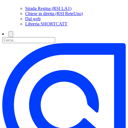
Strada Regina (RSI LA1)
Chiese in diretta (RSI ReteUno)
Dal web
Libreria SHORTCATT