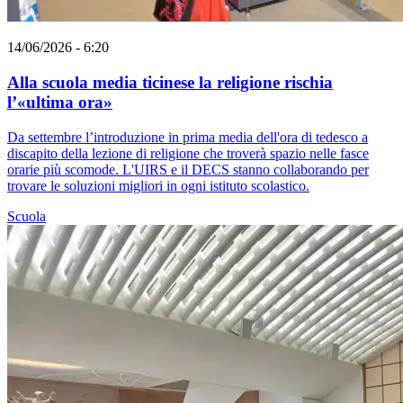
14/06/2026 - 6:20
Alla scuola media ticinese la religione rischia
l’«ultima ora»
Da settembre l’introduzione in prima media dell'ora di tedesco a
discapito della lezione di religione che troverà spazio nelle fasce
orarie più scomode. L'UIRS e il DECS stanno collaborando per
trovare le soluzioni migliori in ogni istituto scolastico.
Scuola