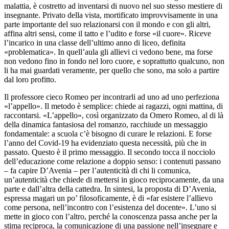
malattia, è costretto ad inventarsi di nuovo nel suo stesso mestiere di
insegnante. Privato della vista, mortificato improvvisamente in una
parte importante del suo relazionarsi con il mondo e con gli altri,
affina altri sensi, come il tatto e l’udito e forse «il cuore». Riceve
l’incarico in una classe dell’ultimo anno di liceo, definita
«problematica». In quell’aula gli allievi ci vedono bene, ma forse
non vedono fino in fondo nel loro cuore, e soprattutto qualcuno, non
li ha mai guardati veramente, per quello che sono, ma solo a partire
dal loro profitto.
Il professore cieco Romeo per incontrarli ad uno ad uno perfeziona
«l’appello». Il metodo è semplice: chiede ai ragazzi, ogni mattina, di
raccontarsi. «L’appello», così organizzato da Omero Romeo, al di là
della dinamica fantasiosa del romanzo, racchiude un messaggio
fondamentale: a scuola c’è bisogno di curare le relazioni. E forse
l’anno del Covid-19 ha evidenziato questa necessità, più che in
passato. Questo è il primo messaggio. Il secondo tocca il nocciolo
dell’educazione come relazione a doppio senso: i contenuti passano
– fa capire D’Avenia – per l’autenticità di chi li comunica,
un’autenticità che chiede di mettersi in gioco reciprocamente, da una
parte e dall’altra della cattedra. In sintesi, la proposta di D’Avenia,
espressa magari un po’ filosoficamente, è di «far esistere l’allievo
come persona, nell’incontro con l’esistenza del docente». L’uno si
mette in gioco con l’altro, perché la conoscenza passa anche per la
stima reciproca, la comunicazione di una passione nell’insegnare e