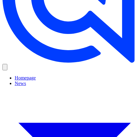
Homepage
News