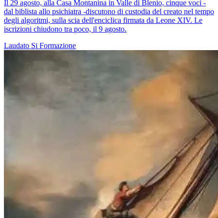
Il 29 agosto, alla Casa Montanina in Valle di Blenio, cinque voci -
dal biblista allo psichiatra -discutono di custodia del creato nel tempo
degli algoritmi, sulla scia dell'enciclica firmata da Leone XIV. Le
iscrizioni chiudono tra poco, il 9 agosto.
Laudato Si
Formazione