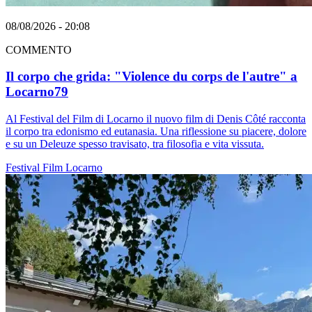
08/08/2026 - 20:08
COMMENTO
Il corpo che grida: "Violence du corps de l'autre" a
Locarno79
Al Festival del Film di Locarno il nuovo film di Denis Côté racconta
il corpo tra edonismo ed eutanasia. Una riflessione su piacere, dolore
e su un Deleuze spesso travisato, tra filosofia e vita vissuta.
Festival
Film
Locarno