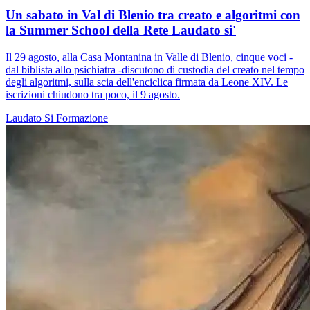
Un sabato in Val di Blenio tra creato e algoritmi con
la Summer School della Rete Laudato si'
Il 29 agosto, alla Casa Montanina in Valle di Blenio, cinque voci -
dal biblista allo psichiatra -discutono di custodia del creato nel tempo
degli algoritmi, sulla scia dell'enciclica firmata da Leone XIV. Le
iscrizioni chiudono tra poco, il 9 agosto.
Laudato Si
Formazione