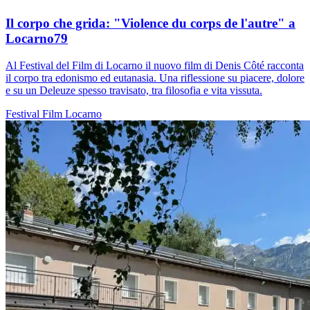
Il corpo che grida: "Violence du corps de l'autre" a
Locarno79
Al Festival del Film di Locarno il nuovo film di Denis Côté racconta
il corpo tra edonismo ed eutanasia. Una riflessione su piacere, dolore
e su un Deleuze spesso travisato, tra filosofia e vita vissuta.
Festival
Film
Locarno