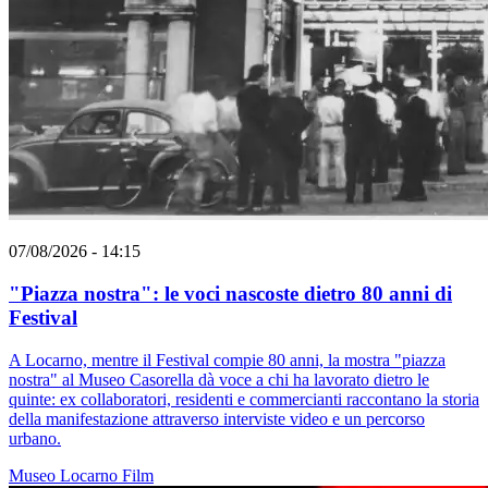
07/08/2026 - 14:15
"Piazza nostra": le voci nascoste dietro 80 anni di
Festival
A Locarno, mentre il Festival compie 80 anni, la mostra "piazza
nostra" al Museo Casorella dà voce a chi ha lavorato dietro le
quinte: ex collaboratori, residenti e commercianti raccontano la storia
della manifestazione attraverso interviste video e un percorso
urbano.
Museo
Locarno
Film