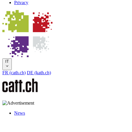
Privacy
IT
FR (cath.ch)
DE (kath.ch)
News