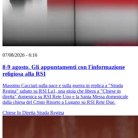
07/08/2026 - 6:16
8-9 agosto. Gli appuntamenti con l'informazione
religiosa alla RSI
Massimo Cacciari sulla pace e sulla guerra in replica a "Strada
Regina" sabato su RSI La1, una gioia che libera a "Chiese in
diretta" domenica su RSI Rete Uno e la Santa Messa domenicale
dalla chiesa del Cristo Risorto a Lugano su RSI Rete Due.
Chiese In Diretta
Strada Regina