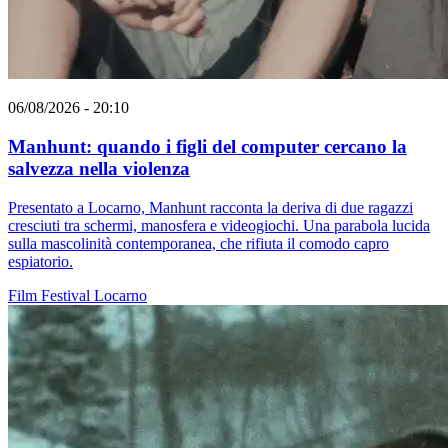
06/08/2026 - 20:10
Manhunt: quando i figli del computer cercano la
salvezza nella violenza
Presentato a Locarno, Manhunt racconta la deriva di due ragazzi
cresciuti tra schermi, manosfera e videogiochi. Una parabola lucida
sulla mascolinità contemporanea, che rifiuta il comodo capro
espiatorio.
Film
Festival
Locarno