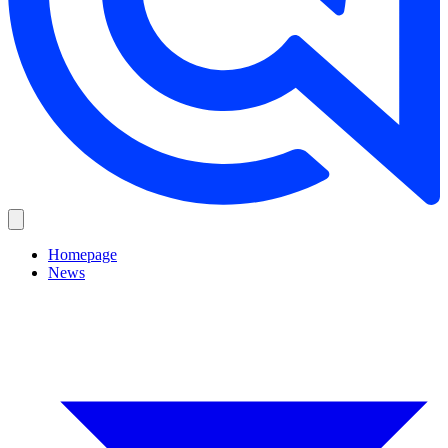
Homepage
News