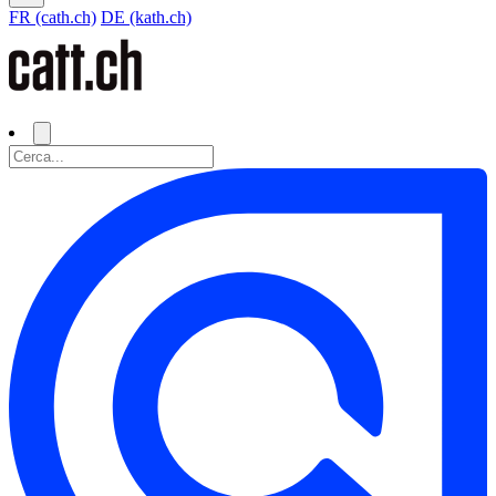
FR (cath.ch)
DE (kath.ch)