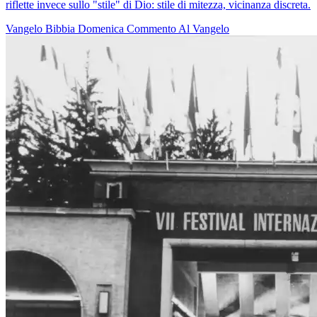
riflette invece sullo "stile" di Dio: stile di mitezza, vicinanza discreta.
Vangelo
Bibbia
Domenica
Commento Al Vangelo