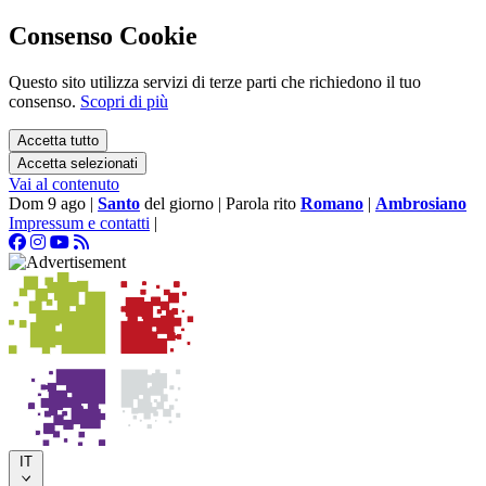
Consenso Cookie
Questo sito utilizza servizi di terze parti che richiedono il tuo
consenso.
Scopri di più
Accetta tutto
Accetta selezionati
Vai al contenuto
Dom 9 ago
|
Santo
del giorno
|
Parola rito
Romano
|
Ambrosiano
Impressum e contatti
|
IT