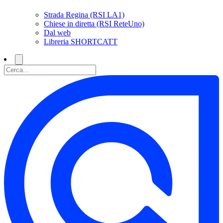
Strada Regina (RSI LA1)
Chiese in diretta (RSI ReteUno)
Dal web
Libreria SHORTCATT