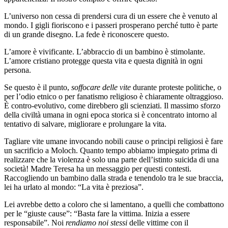
L’universo non cessa di prendersi cura di un essere che è venuto al
mondo. I gigli fioriscono e i passeri prosperano perché tutto è parte
di un grande disegno. La fede è riconoscere questo.
L’amore è vivificante. L’abbraccio di un bambino è stimolante.
L’amore cristiano protegge questa vita e questa dignità in ogni
persona.
Se questo è il punto,
soffocare delle vite
durante proteste politiche, o
per l’odio etnico o per fanatismo religioso è chiaramente oltraggioso.
È contro-evolutivo, come direbbero gli scienziati. Il massimo sforzo
della civiltà umana in ogni epoca storica si è concentrato intorno al
tentativo di salvare, migliorare e prolungare la vita.
Tagliare vite umane invocando nobili cause o principi religiosi è fare
un sacrificio a Moloch. Quanto tempo abbiamo impiegato prima di
realizzare che la violenza è solo una parte dell’istinto suicida di una
società! Madre Teresa ha un messaggio per questi contesti.
Raccogliendo un bambino dalla strada e tenendolo tra le sue braccia,
lei ha urlato al mondo: “La vita è preziosa”.
Lei avrebbe detto a coloro che si lamentano, a quelli che combattono
per le “giuste cause”: “Basta fare la vittima. Inizia a essere
responsabile”. Noi
rendiamo noi stessi
delle vittime con il