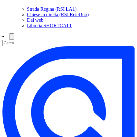
Strada Regina (RSI LA1)
Chiese in diretta (RSI ReteUno)
Dal web
Libreria SHORTCATT