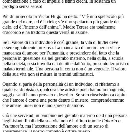
combinazione a caso di impulsi e istinti ciechi. In sostanza un
prodigio senza senso!
Più di un secolo fa Victor Hugo ha detto: “V’è uno spettacolo più
grande del mare, ed è il cielo; v’è uno spettacolo più grande del
cielo, ed è l’interno dell’anima”. Madre Teresa era totalmente
d’accordo e ha tradotto questa verità in azione.
Se il valore di un individuo è così grande, la vita di lui/lei deve
essere ugualmente preziosa. La mancanza di amore per la vita è
mancanza di amore per l’umanità, a prescindere dal fatto che la
persona in questione sia nel grembo materno, nella culla, a scuola,
nella società; o sia travolta dai debiti e dall’odio, presunto terrorista o
malato terminale. Una persona in coma non è un vegetale. Il valore
della sua vita non si misura in termini utilitaristici.
Quando si parla della personalità di un individuo, ci riferiamo a
qualcosa di
olistico
, qualcosa che artisti e poeti hanno immaginato,
saggi e santi hanno provato e descritto. Se solo riuscissimo a capire
che l’amore è come una porta dentro il mistero, comprenderemmo
che amare lui/lei non è uno spreco di amore.
Ciò che serve ad un bambino nel grembo materno o ad una persona
negli istanti finali della sua vita non è il rifiuto tramite
l’aborto o
l’eutanasia
, ma l’accettazione dell’amore e di un senso di
appartenenza. Il nostro compito è offrire questo.