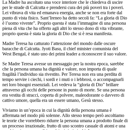
La Madre ha ascoltato una voce interiore che le chiedeva di uscire
per le strade di Calcutta e prendersi cura dei più poveri tra i poveri.
Lei vibrava di vita ed emanava energia, anche se non era forte dal
punto di vista fisico. Sant’Ireneo ha detto secoli fa: “La gloria di Dio
è l’uomo vivente”. Proprio questa è stata l’immagine di una persona
piena di vita che ha offerto agli altri lo stesso dono di vita vibrante,
proprio questa è stata la gloria di Dio che si è resa manifesta.
Madre Teresa ha catturato l’attenzione del mondo dalle oscure
baracche di Calcutta. Jyoti Basu, il chief minister comunista del
West Bengal, è stato uno dei primi leader a riconoscere il suo valore.
Se Madre Teresa avesse un messaggio per la nostra epoca, sarebbe
che la persona umana ha dignità e valore, non importa di quale
fragilità l’individuo sia rivestito. Per Teresa non era una perdita di
tempo servire i ciechi, i sordi e i muti o i lebbrosi, o accompagnarli
nei loro bisogni essenziali. Lei vedeva la “gloria di Dio” brillare
attraverso gli occhi delle persone in punto di morte. Se una persona
era vestita di stracci, coperta di polvere, maleodorante o davvero di
cattivo umore, quella era un essere umano, Gesù stesso.
Viviamo in un’epoca in cui la dignità della persona umana è
affermata nel modo più solenne. Allo stesso tempo però ascoltiamo
le teorie che vorrebbero ridurre la persona umana a prodotto finale di
un processo irrazionale, frutto di uno scontro casuale di atomi e una