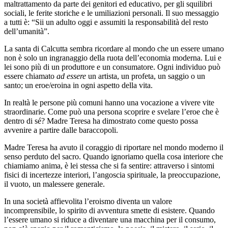
maltrattamento da parte dei genitori ed educativo, per gli squilibri
sociali, le ferite storiche e le umiliazioni personali. Il suo messaggio
a tutti è: “Sii un adulto oggi e assumiti la responsabilità del resto
dell’umanità”.
La santa di Calcutta sembra ricordare al mondo che un essere umano
non è solo un ingranaggio della ruota dell’economia moderna. Lui e
lei sono più di un produttore e un consumatore. Ogni individuo può
essere chiamato
ad essere
un artista, un profeta, un saggio o un
santo; un eroe/eroina in ogni aspetto della vita.
In realtà le persone più comuni hanno una vocazione a vivere vite
straordinarie. Come può una persona scoprire e svelare l’eroe che è
dentro di sé? Madre Teresa ha dimostrato come questo possa
avvenire a partire dalle baraccopoli.
Madre Teresa ha avuto il coraggio di riportare nel mondo moderno il
senso perduto del sacro. Quando ignoriamo quella cosa interiore che
chiamiamo anima, è lei stessa che si fa sentire: attraverso i sintomi
fisici di incertezze interiori, l’angoscia spirituale, la preoccupazione,
il vuoto, un malessere generale.
In una società affievolita l’eroismo diventa un valore
incomprensibile, lo spirito di avventura smette di esistere. Quando
l’essere umano si riduce a diventare una macchina per il consumo,