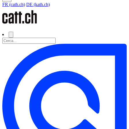
FR (cath.ch)
DE (kath.ch)