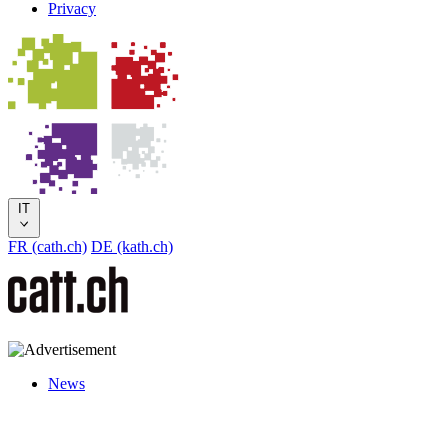
Privacy
IT
FR (cath.ch)
DE (kath.ch)
News