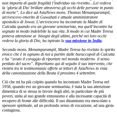
non importa di quale fragilità l’individuo sia rivestito…Lei vedeva
la ‘gloria di Dio’ brillare attraverso gli occhi delle persone in punto
di morte”. Lo dice ad AsiaNews mons. Thomas Menamparampil,
arcivescovo emerito di Guwahati e attuale amministratore
apostolico di Jowai. L’arcivescovo ha incontrato la Madre di
Calcutta quando era un giovane seminarista, ma quell’incontro ha
segnato in modo indelebile la sua vita. Il modo in cui Madre Teresa
poneva attenzione ai bisogni degli ultimi, perché nei loro occhi
vedeva la gloria di Dio, ha ispirato la
sua missione in India
.
Secondo mons. Menamparampil, Madre Teresa ha rivelato lo spirito
eroico che è in ognuno di noi a partire dalle baraccopoli di Calcutta
e ha “avuto il coraggio di riportare nel mondo moderno il senso
perduto del sacro”. Riportiamo qui di seguito il suo intervento, che
rientra tra le testimonianze offerte ai lettori di AsiaNews in vista
della canonizzazione della Beata il prossimo 4 settembre.
Ciò che mi ha più colpito quando ho incontrato Madre Teresa nel
1958, quando ero un giovane seminarista, è stata la sua attenzione
dimentica di se stessa in favore degli altri, in particolare de più
poveri, unita al suo grande entusiasmo e alla incessante capacità di
recupero di fronte alle difficoltà. Il suo dinamismo era mescolato a
spessore spirituale, ad un profondo senso di vocazione, ad una gioia
contagiosa.