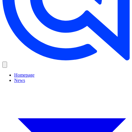
Homepage
News