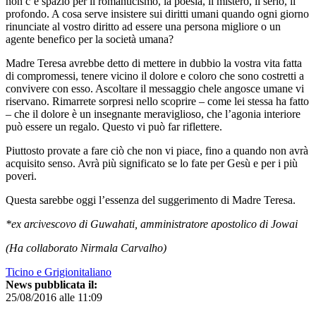
non c’è spazio per il romanticismo, la poesia, il mistero, il serio, il
profondo. A cosa serve insistere sui diritti umani quando ogni giorno
rinunciate al vostro diritto ad essere una persona migliore o un
agente benefico per la società umana?
Madre Teresa avrebbe detto di mettere in dubbio la vostra vita fatta
di compromessi, tenere vicino il dolore e coloro che sono costretti a
convivere con esso. Ascoltare il messaggio chele angosce umane vi
riservano. Rimarrete sorpresi nello scoprire – come lei stessa ha fatto
– che il dolore è un insegnante meraviglioso, che l’agonia interiore
può essere un regalo. Questo vi può far riflettere.
Piuttosto provate a fare ciò che non vi piace, fino a quando non avrà
acquisito senso. Avrà più significato se lo fate per Gesù e per i più
poveri.
Questa sarebbe oggi l’essenza del suggerimento di Madre Teresa.
*ex arcivescovo di Guwahati, amministratore apostolico di Jowai
(Ha collaborato Nirmala Carvalho)
Ticino e Grigionitaliano
News pubblicata il:
25/08/2016 alle 11:09