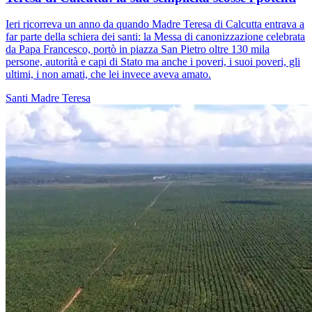
Ieri ricorreva un anno da quando Madre Teresa di Calcutta entrava a
far parte della schiera dei santi: la Messa di canonizzazione celebrata
da Papa Francesco, portò in piazza San Pietro oltre 130 mila
persone, autorità e capi di Stato ma anche i poveri, i suoi poveri, gli
ultimi, i non amati, che lei invece aveva amato.
Santi
Madre Teresa