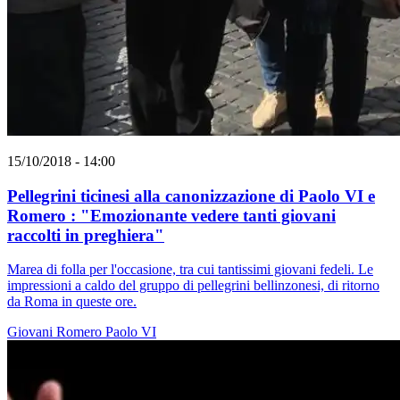
15/10/2018 - 14:00
Pellegrini ticinesi alla canonizzazione di Paolo VI e
Romero : "Emozionante vedere tanti giovani
raccolti in preghiera"
Marea di folla per l'occasione, tra cui tantissimi giovani fedeli. Le
impressioni a caldo del gruppo di pellegrini bellinzonesi, di ritorno
da Roma in queste ore.
Giovani
Romero
Paolo VI