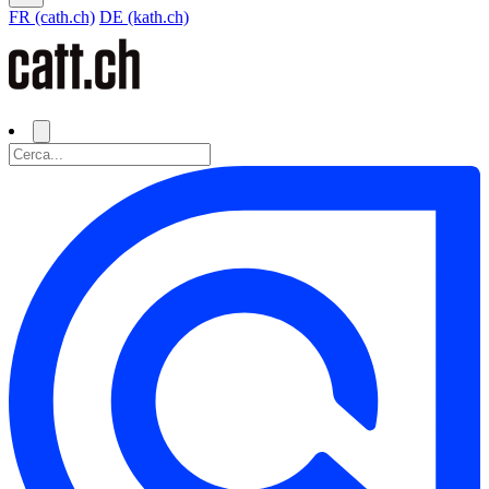
FR (cath.ch)
DE (kath.ch)