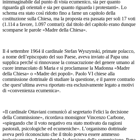
inimmaginabile dal punto di vista ecumenico, sia per quanto
riguarda gli orientali e sia per quanto riguarda i protestanti». Lo
schema era stato così ridotto fino a farne un capitolo della
costituzione sulla Chiesa, ma la proposta era passata per soli 17 voti
(1.114 a favore, 1.097 contrari): dal titolo del capitolo erano dunque
scomparse le parole «Madre della Chiesa».
Il 4 settembre 1964 il cardinale Stefan Wyszynski, primate polacco,
a nome dell’episcopato del suo Paese, aveva inviato al Papa una
supplica perché si rinnovasse la consacrazione del genere umano al
cuore immacolato di Maria e si proclamasse la Madonna «Madre
della Chiesa» o «Madre dei popoli». Paolo VI chiese alla
commissione dottrinale di studiare la questione, e il parere contrario
che quest’ultima aveva riportato era esclusivamente legato a motivi
di «convenienza ecumenica».
«Il cardinale Ottaviani comunicò al segretario Felici la decisione
della Commissione», ricordava monsignor Vincenzo Carbone,
«spiegando che il voto negativo era stato motivato da ragioni
pastorali, psicologiche ed ecumeniche». L’organismo dottrinale
aveva però riconosciuto che il titolo poteva essere ammesso
teologicamente. Apprendendo la decisione della commissione, Papa