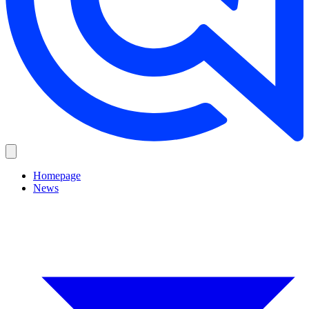
Homepage
News