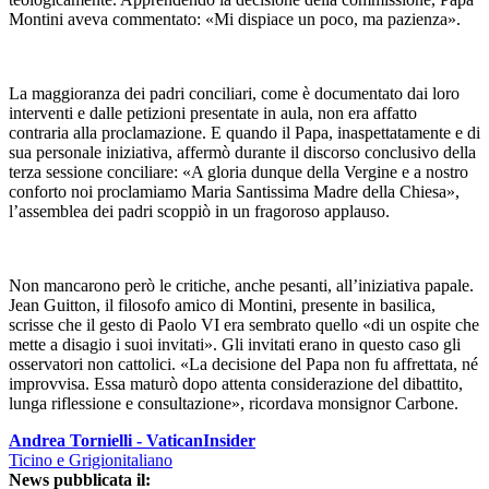
Montini aveva commentato: «Mi dispiace un poco, ma pazienza».
La maggioranza dei padri conciliari, come è documentato dai loro
interventi e dalle petizioni presentate in aula, non era affatto
contraria alla proclamazione. E quando il Papa, inaspettatamente e di
sua personale iniziativa, affermò durante il discorso conclusivo della
terza sessione conciliare: «A gloria dunque della Vergine e a nostro
conforto noi proclamiamo Maria Santissima Madre della Chiesa»,
l’assemblea dei padri scoppiò in un fragoroso applauso.
Non mancarono però le critiche, anche pesanti, all’iniziativa papale.
Jean Guitton, il filosofo amico di Montini, presente in basilica,
scrisse che il gesto di Paolo VI era sembrato quello «di un ospite che
mette a disagio i suoi invitati». Gli invitati erano in questo caso gli
osservatori non cattolici. «La decisione del Papa non fu affrettata, né
improvvisa. Essa maturò dopo attenta considerazione del dibattito,
lunga riflessione e consultazione», ricordava monsignor Carbone.
Andrea Tornielli - VaticanInsider
Ticino e Grigionitaliano
News pubblicata il: