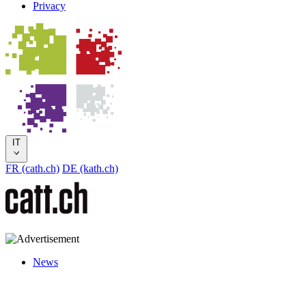
Privacy
IT
FR (cath.ch)
DE (kath.ch)
News