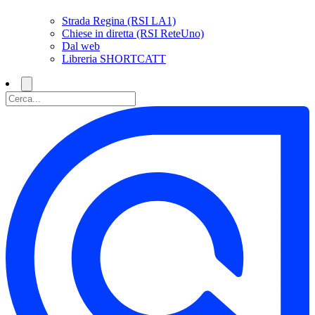
Strada Regina (RSI LA1)
Chiese in diretta (RSI ReteUno)
Dal web
Libreria SHORTCATT