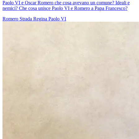
Paolo VI e Oscar Romero che cosa avevano un comune? Ideali e
nemici? Che cosa unisce Paolo VI e Romero a Papa Francesco?
Romero
Strada Regina
Paolo VI