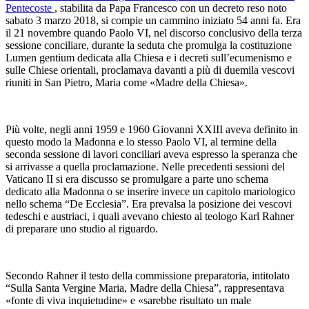
Pentecoste
, stabilita da Papa Francesco con un decreto reso noto
sabato 3 marzo 2018, si compie un cammino iniziato 54 anni fa. Era
il 21 novembre quando Paolo VI, nel discorso conclusivo della terza
sessione conciliare, durante la seduta che promulga la costituzione
Lumen gentium dedicata alla Chiesa e i decreti sull’ecumenismo e
sulle Chiese orientali, proclamava davanti a più di duemila vescovi
riuniti in San Pietro, Maria come «Madre della Chiesa».
Più volte, negli anni 1959 e 1960 Giovanni XXIII aveva definito in
questo modo la Madonna e lo stesso Paolo VI, al termine della
seconda sessione di lavori conciliari aveva espresso la speranza che
si arrivasse a quella proclamazione. Nelle precedenti sessioni del
Vaticano II si era discusso se promulgare a parte uno schema
dedicato alla Madonna o se inserire invece un capitolo mariologico
nello schema “De Ecclesia”. Era prevalsa la posizione dei vescovi
tedeschi e austriaci, i quali avevano chiesto al teologo Karl Rahner
di preparare uno studio al riguardo.
Secondo Rahner il testo della commissione preparatoria, intitolato
“Sulla Santa Vergine Maria, Madre della Chiesa”, rappresentava
«fonte di viva inquietudine» e «sarebbe risultato un male