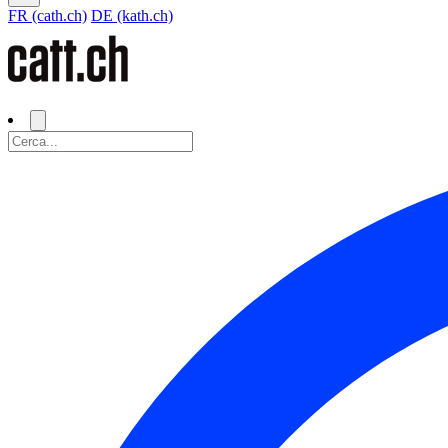
FR (cath.ch)
DE (kath.ch)