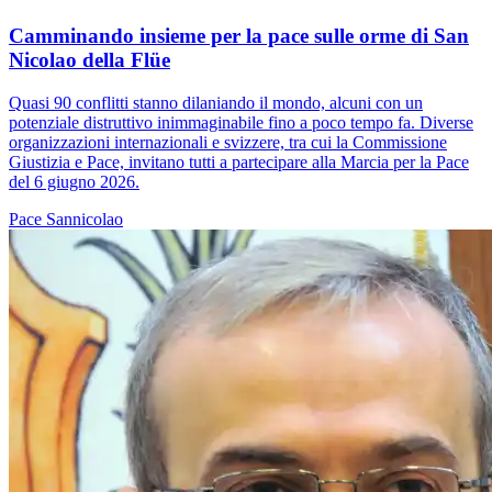
Camminando insieme per la pace sulle orme di San
Nicolao della Flüe
Quasi 90 conflitti stanno dilaniando il mondo, alcuni con un
potenziale distruttivo inimmaginabile fino a poco tempo fa. Diverse
organizzazioni internazionali e svizzere, tra cui la Commissione
Giustizia e Pace, invitano tutti a partecipare alla Marcia per la Pace
del 6 giugno 2026.
Pace
Sannicolao