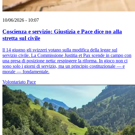
10/06/2026 - 10:07
Coscienza e servizio: Giustizia e Pace dice no alla
stretta sul civile
ll 14 giugno gli svizzeri votano sulla modifica della legge sul
servizio civile. La Commissione Justitia et Pax scende in campo con
una presa di posizione netta: respingere la riforma. In gioco non ci
sono solo i giorni di servizio, ma un principio costituzionale — e
morale — fondamentale.
Volontariato
Pace