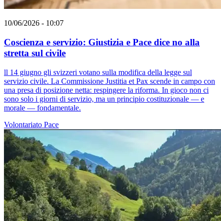
10/06/2026 - 10:07
Coscienza e servizio: Giustizia e Pace dice no alla
stretta sul civile
ll 14 giugno gli svizzeri votano sulla modifica della legge sul
servizio civile. La Commissione Justitia et Pax scende in campo con
una presa di posizione netta: respingere la riforma. In gioco non ci
sono solo i giorni di servizio, ma un principio costituzionale — e
morale — fondamentale.
Volontariato
Pace