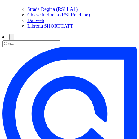
Strada Regina (RSI LA1)
Chiese in diretta (RSI ReteUno)
Dal web
Libreria SHORTCATT