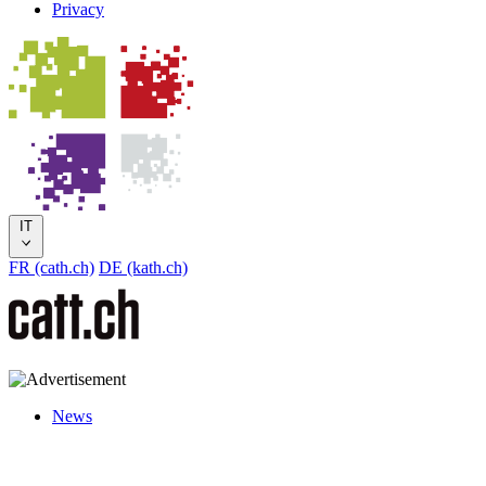
Privacy
IT
FR (cath.ch)
DE (kath.ch)
News