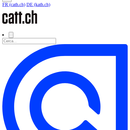
FR (cath.ch)
DE (kath.ch)