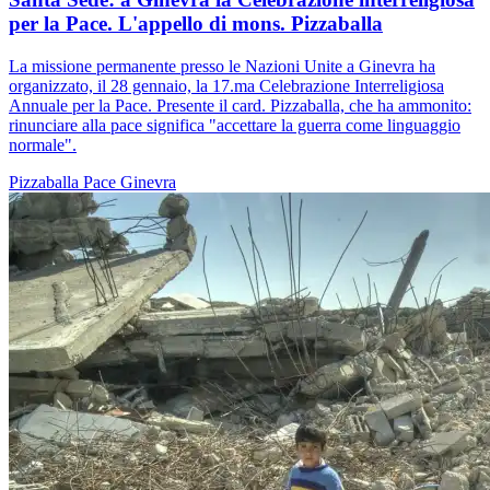
per la Pace. L'appello di mons. Pizzaballa
La missione permanente presso le Nazioni Unite a Ginevra ha
organizzato, il 28 gennaio, la 17.ma Celebrazione Interreligiosa
Annuale per la Pace. Presente il card. Pizzaballa, che ha ammonito:
rinunciare alla pace significa "accettare la guerra come linguaggio
normale".
Pizzaballa
Pace
Ginevra