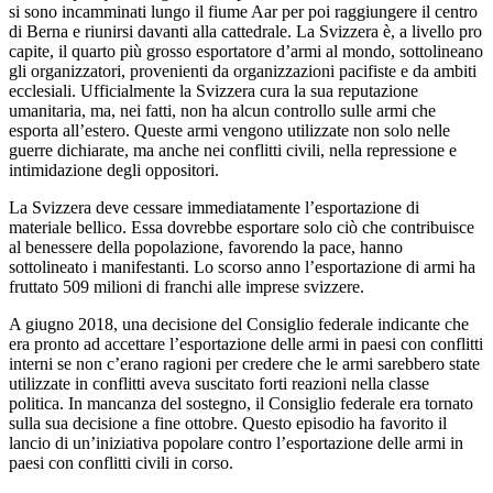
si sono incamminati lungo il fiume Aar per poi raggiungere il centro
di Berna e riunirsi davanti alla cattedrale. La Svizzera è, a livello pro
capite, il quarto più grosso esportatore d’armi al mondo, sottolineano
gli organizzatori, provenienti da organizzazioni pacifiste e da ambiti
ecclesiali. Ufficialmente la Svizzera cura la sua reputazione
umanitaria, ma, nei fatti, non ha alcun controllo sulle armi che
esporta all’estero. Queste armi vengono utilizzate non solo nelle
guerre dichiarate, ma anche nei conflitti civili, nella repressione e
intimidazione degli oppositori.
La Svizzera deve cessare immediatamente l’esportazione di
materiale bellico. Essa dovrebbe esportare solo ciò che contribuisce
al benessere della popolazione, favorendo la pace, hanno
sottolineato i manifestanti. Lo scorso anno l’esportazione di armi ha
fruttato 509 milioni di franchi alle imprese svizzere.
A giugno 2018, una decisione del Consiglio federale indicante che
era pronto ad accettare l’esportazione delle armi in paesi con conflitti
interni se non c’erano ragioni per credere che le armi sarebbero state
utilizzate in conflitti aveva suscitato forti reazioni nella classe
politica. In mancanza del sostegno, il Consiglio federale era tornato
sulla sua decisione a fine ottobre. Questo episodio ha favorito il
lancio di un’iniziativa popolare contro l’esportazione delle armi in
paesi con conflitti civili in corso.