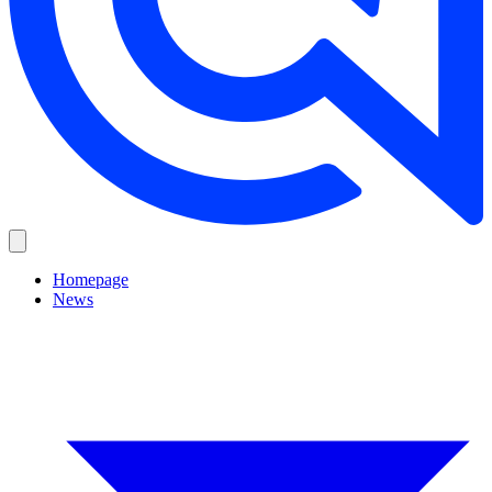
Homepage
News