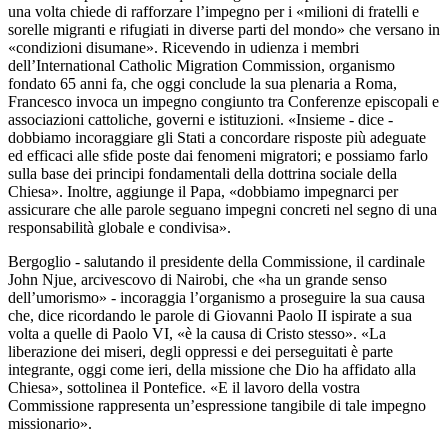
una volta chiede di rafforzare l’impegno per i «milioni di fratelli e
sorelle migranti e rifugiati in diverse parti del mondo» che versano in
«condizioni disumane». Ricevendo in udienza i membri
dell’International Catholic Migration Commission, organismo
fondato 65 anni fa, che oggi conclude la sua plenaria a Roma,
Francesco invoca un impegno congiunto tra Conferenze episcopali e
associazioni cattoliche, governi e istituzioni. «Insieme - dice -
dobbiamo incoraggiare gli Stati a concordare risposte più adeguate
ed efficaci alle sfide poste dai fenomeni migratori; e possiamo farlo
sulla base dei principi fondamentali della dottrina sociale della
Chiesa». Inoltre, aggiunge il Papa, «dobbiamo impegnarci per
assicurare che alle parole seguano impegni concreti nel segno di una
responsabilità globale e condivisa».
Bergoglio - salutando il presidente della Commissione, il cardinale
John Njue, arcivescovo di Nairobi, che «ha un grande senso
dell’umorismo» - incoraggia l’organismo a proseguire la sua causa
che, dice ricordando le parole di Giovanni Paolo II ispirate a sua
volta a quelle di Paolo VI, «è la causa di Cristo stesso». «La
liberazione dei miseri, degli oppressi e dei perseguitati è parte
integrante, oggi come ieri, della missione che Dio ha affidato alla
Chiesa», sottolinea il Pontefice. «E il lavoro della vostra
Commissione rappresenta un’espressione tangibile di tale impegno
missionario».