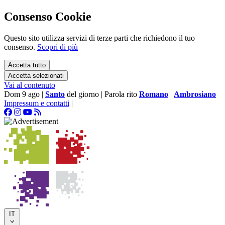
Consenso Cookie
Questo sito utilizza servizi di terze parti che richiedono il tuo
consenso.
Scopri di più
Accetta tutto
Accetta selezionati
Vai al contenuto
Dom 9 ago
|
Santo
del giorno
|
Parola rito
Romano
|
Ambrosiano
Impressum e contatti
|
IT