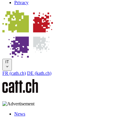
Privacy
IT
FR (cath.ch)
DE (kath.ch)
News