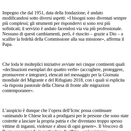
Impegno che dal 1951, data della fondazione, è andato
modificandosi sotto diversi aspetti: «I bisogni sono diventati sempre
più complessi; gli strumenti per rispondervi si sono resi più
sofisticati; il servizio è andato facendosi via via più professionale.
Nessuno di questi cambiamenti, però, è riuscito – grazie a Dio – a
scalfire la fedeltà della Commissione alla sua missione», afferma il
Papa.
Che loda le molteplici iniziative avviate nei cinque continenti quali
«declinazioni esemplari dei quattro verbi» (accogliere, proteggere,
promuovere e integrare), elencati nel messaggio per la Giornata
mondiale del Migrante e del Rifugiato 2018, con i quali si esplicita
«la risposta pastorale della Chiesa di fronte alle migrazioni
contemporanee».
L’auspicio è dunque che l’opera dell’Icmc possa continuare
«animando le Chiese locali a prodigarsi per le persone che sono state
costrette a lasciare la propria patria e che diventano troppo spesso
vittime di inganni, violenze e abusi di ogni genere». Il Vescovo di