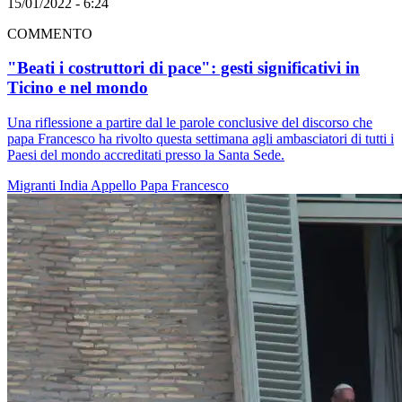
15/01/2022 - 6:24
COMMENTO
"Beati i costruttori di pace": gesti significativi in
Ticino e nel mondo
Una riflessione a partire dal le parole conclusive del discorso che
papa Francesco ha rivolto questa settimana agli ambasciatori di tutti i
Paesi del mondo accreditati presso la Santa Sede.
Migranti
India
Appello
Papa Francesco