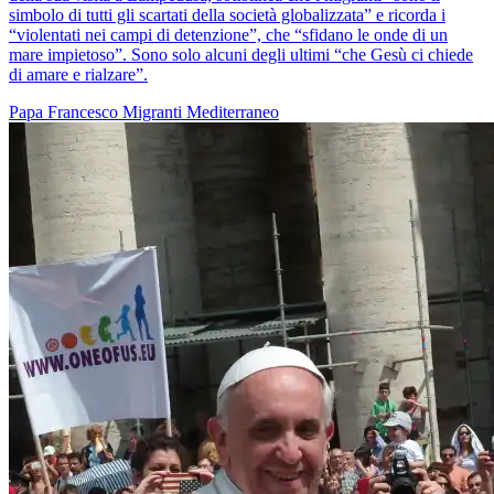
simbolo di tutti gli scartati della società globalizzata” e ricorda i
“violentati nei campi di detenzione”, che “sfidano le onde di un
mare impietoso”. Sono solo alcuni degli ultimi “che Gesù ci chiede
di amare e rialzare”.
Papa Francesco
Migranti
Mediterraneo