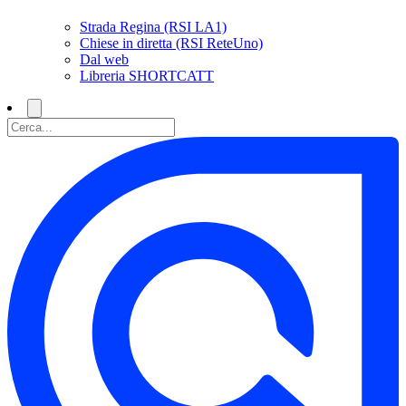
Strada Regina (RSI LA1)
Chiese in diretta (RSI ReteUno)
Dal web
Libreria SHORTCATT