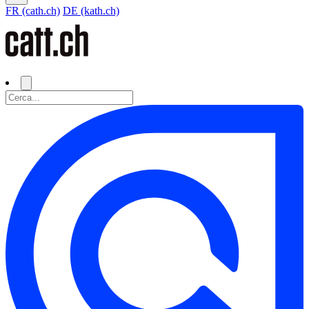
FR (cath.ch)
DE (kath.ch)