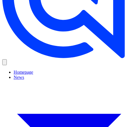
Homepage
News