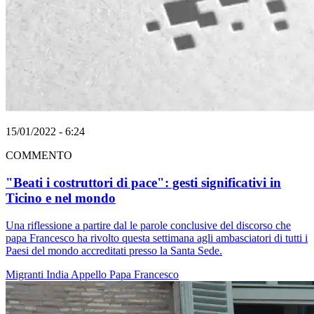
15/01/2022 - 6:24
COMMENTO
"Beati i costruttori di pace": gesti significativi in
Ticino e nel mondo
Una riflessione a partire dal le parole conclusive del discorso che
papa Francesco ha rivolto questa settimana agli ambasciatori di tutti i
Paesi del mondo accreditati presso la Santa Sede.
Migranti
India
Appello
Papa Francesco