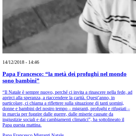
14/12/2018 - 14:46
Papa Francesco: “la metà dei profughi nel mondo
sono bambini”
“Il Natale è sempre nuovo, perché ci invita a rinascere nella fede, ad
aprirci alla speranza, a riaccendere la carità. Quest’anno, in
particolare, ci chiama a riflettere sulla situazione di tanti uomini,
donne e bambini del nostro tempo – migranti, profughi e rifugiati –
in marcia per fuggire dalle guerre, dalle miserie causate da
ingiustizie sociali e dai cambiamenti climatici”, ha sottolineato il
Papa questa mattina.
Papa Francesco
Migranti
Natale