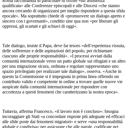
Roma raccomanda in particolare di offrire «un’assistenza
qualificata» alle Conferenze episcopali e alle Diocesi «che stanno
ancora cercando di organizzarsi per meglio rispondere a questa sfida
epocale». Ma soprattutto chiede di «promuovere un dialogo aperto e
sincero con i governanti», conditio sine qua non «per liberare gli
oppressi, gli scartati e gli schiavi di oggi».
Tale dialogo, insiste il Papa, deve far tesoro «dell’esperienza vissuta,
delle sofferenze e delle aspirazioni del popolo, per richiamare
ciascuno alle proprie responsabilità». «I processi avviati dalla
comunità internazionale verso un patto globale sui rifugiati e un altro
per una migrazione sicura, ordinata e regolare rappresentano uno
spazio privilegiato per realizzare tale dialogo», osserva. «Anche in
questo la Commissione si è impegnata in prima linea offrendo un
contributo valido e competente in ordine a trovare quelle nuove vie
auspicate dalla comunità internazionale per rispondere con
accortezza a questi fenomeni che caratterizzano la nostra epoca».
Tuttavia, afferma Francesco, «il lavoro non è concluso»: bisogna
incoraggiare gli Stati «a concordare risposte più adeguate ed efficaci
alle sfide poste dai fenomeni migratori» e serve «una responsabilità
globale e condivisa» per assicurare che alle parole, codificate nei