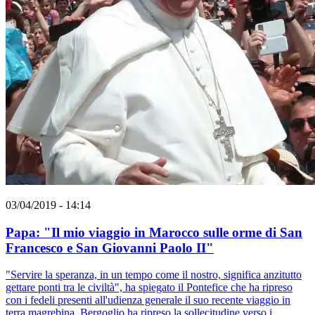
03/04/2019 - 14:14
Papa: "Il mio viaggio in Marocco sulle orme di San
Francesco e San Giovanni Paolo II"
"Servire la speranza, in un tempo come il nostro, significa anzitutto
gettare ponti tra le civiltà", ha spiegato il Pontefice che ha ripreso
con i fedeli presenti all'udienza generale il suo recente viaggio in
terra magrebina. Bergoglio ha ripreso la sollecitudine verso i