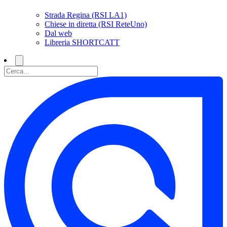
Strada Regina (RSI LA1)
Chiese in diretta (RSI ReteUno)
Dal web
Libreria SHORTCATT