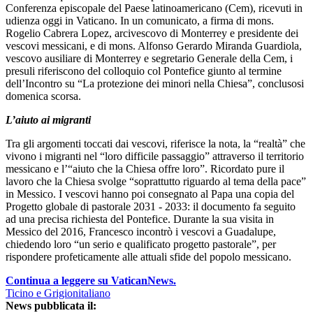
Conferenza episcopale del Paese latinoamericano (Cem), ricevuti in
udienza oggi in Vaticano. In un comunicato, a firma di mons.
Rogelio Cabrera Lopez, arcivescovo di Monterrey e presidente dei
vescovi messicani, e di mons. Alfonso Gerardo Miranda Guardiola,
vescovo ausiliare di Monterrey e segretario Generale della Cem, i
presuli riferiscono del colloquio col Pontefice giunto al termine
dell’Incontro su “La protezione dei minori nella Chiesa”, conclusosi
domenica scorsa.
L’aiuto ai migranti
Tra gli argomenti toccati dai vescovi, riferisce la nota, la “realtà” che
vivono i migranti nel “loro difficile passaggio” attraverso il territorio
messicano e l’“aiuto che la Chiesa offre loro”. Ricordato pure il
lavoro che la Chiesa svolge “soprattutto riguardo al tema della pace”
in Messico. I vescovi hanno poi consegnato al Papa una copia del
Progetto globale di pastorale 2031 - 2033: il documento fa seguito
ad una precisa richiesta del Pontefice. Durante la sua visita in
Messico del 2016, Francesco incontrò i vescovi a Guadalupe,
chiedendo loro “un serio e qualificato progetto pastorale”, per
rispondere profeticamente alle attuali sfide del popolo messicano.
Continua a leggere su VaticanNews.
Ticino e Grigionitaliano
News pubblicata il: