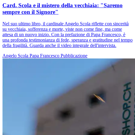
Card. Scola e il mistero della vecchiaia: "Saremo
sempre con il Signore"
Nel suo ultimo libro, il cardinale Angelo Scola riflette con sincerità
su vecchiaia, sofferenza e morte, viste non come fine, ma come
attesa di un nuovo inizio. Con la prefazione di Papa Francesco, è
una profonda testimonianza di fede, speranza e gratitudine nel tempo
della fragilità. Guarda anche il video integrale dell'intervista.
Angelo Scola
Papa Francesco
Pubblicazione