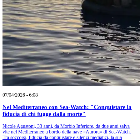
07/04/2026 - 6:08
Nel Mediterraneo con Sea-Watch: "Conquistare la
fiducia di chi fugge dalla morte"
Nicole Agustoni, 33 anni, da Morbio Inferiore, da due anni salva
vite nel Mediterraneo a bordo della nave «Aurora» di Sea-Watch.
Tra soccorsi, fiducia da conquistare e silenzi mediatici, la sua