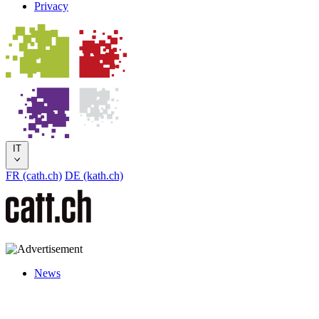
Privacy
IT
FR (cath.ch)
DE (kath.ch)
News