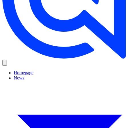
Homepage
News