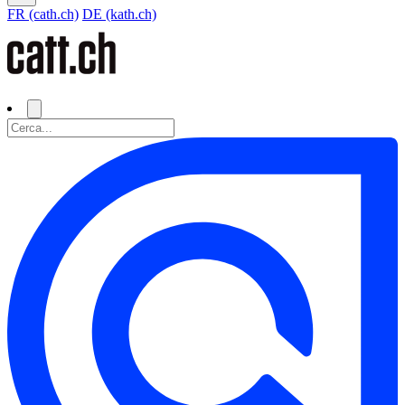
FR (cath.ch)
DE (kath.ch)