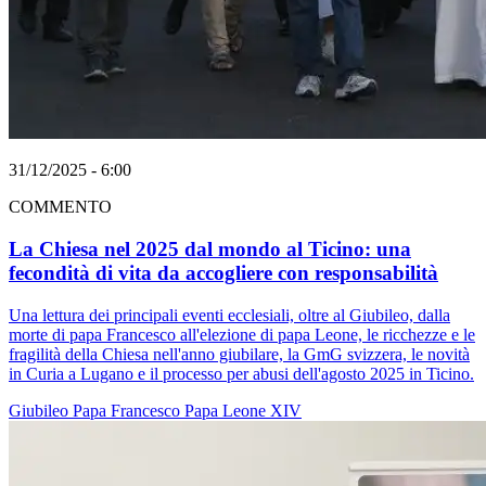
31/12/2025 - 6:00
COMMENTO
La Chiesa nel 2025 dal mondo al Ticino: una
fecondità di vita da accogliere con responsabilità
Una lettura dei principali eventi ecclesiali, oltre al Giubileo, dalla
morte di papa Francesco all'elezione di papa Leone, le ricchezze e le
fragilità della Chiesa nell'anno giubilare, la GmG svizzera, le novità
in Curia a Lugano e il processo per abusi dell'agosto 2025 in Ticino.
Giubileo
Papa Francesco
Papa Leone XIV