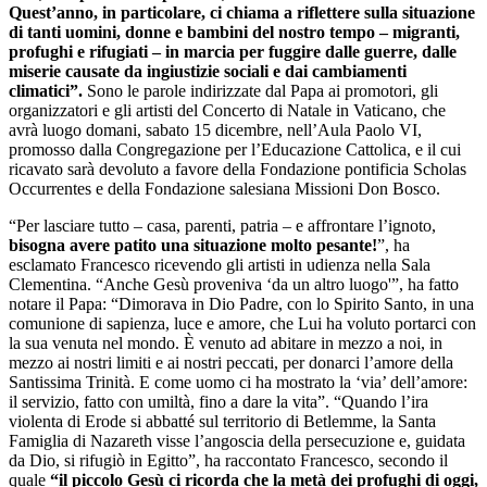
Quest’anno, in particolare, ci chiama a riflettere sulla situazione
di tanti uomini, donne e bambini del nostro tempo – migranti,
profughi e rifugiati – in marcia per fuggire dalle guerre, dalle
miserie causate da ingiustizie sociali e dai cambiamenti
climatici”.
Sono le parole indirizzate dal Papa ai promotori, gli
organizzatori e gli artisti del Concerto di Natale in Vaticano, che
avrà luogo domani, sabato 15 dicembre, nell’Aula Paolo VI,
promosso dalla Congregazione per l’Educazione Cattolica, e il cui
ricavato sarà devoluto a favore della Fondazione pontificia Scholas
Occurrentes e della Fondazione salesiana Missioni Don Bosco.
“Per lasciare tutto – casa, parenti, patria – e affrontare l’ignoto,
bisogna avere patito una situazione molto pesante!
”, ha
esclamato Francesco ricevendo gli artisti in udienza nella Sala
Clementina. “Anche Gesù proveniva ‘da un altro luogo'”, ha fatto
notare il Papa: “Dimorava in Dio Padre, con lo Spirito Santo, in una
comunione di sapienza, luce e amore, che Lui ha voluto portarci con
la sua venuta nel mondo. È venuto ad abitare in mezzo a noi, in
mezzo ai nostri limiti e ai nostri peccati, per donarci l’amore della
Santissima Trinità. E come uomo ci ha mostrato la ‘via’ dell’amore:
il servizio, fatto con umiltà, fino a dare la vita”. “Quando l’ira
violenta di Erode si abbatté sul territorio di Betlemme, la Santa
Famiglia di Nazareth visse l’angoscia della persecuzione e, guidata
da Dio, si rifugiò in Egitto”, ha raccontato Francesco, secondo il
quale
“il piccolo Gesù ci ricorda che la metà dei profughi di oggi,