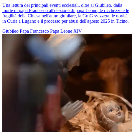
Una lettura dei principali eventi ecclesiali, oltre al Giubileo, dalla
morte di papa Francesco all'elezione di papa Leone, le ricchezze e le
fragilità della Chiesa nell'anno giubilare, la GmG svizzera, le novità
in Curia a Lugano e il processo per abusi dell'agosto 2025 in Ticino.
Giubileo
Papa Francesco
Papa Leone XIV