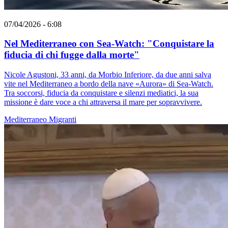
07/04/2026 - 6:08
Nel Mediterraneo con Sea-Watch: "Conquistare la
fiducia di chi fugge dalla morte"
Nicole Agustoni, 33 anni, da Morbio Inferiore, da due anni salva
vite nel Mediterraneo a bordo della nave «Aurora» di Sea-Watch.
Tra soccorsi, fiducia da conquistare e silenzi mediatici, la sua
missione è dare voce a chi attraversa il mare per sopravvivere.
Mediterraneo
Migranti