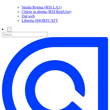
Strada Regina (RSI LA1)
Chiese in diretta (RSI ReteUno)
Dal web
Libreria SHORTCATT