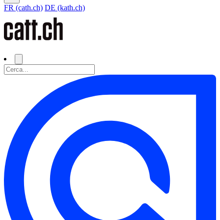
FR (cath.ch)
DE (kath.ch)