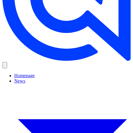
Homepage
News