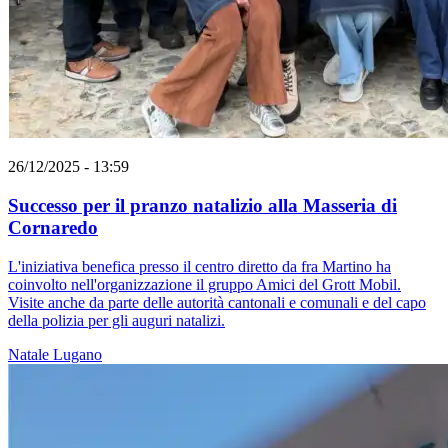
26/12/2025 - 13:59
Successo per il pranzo natalizio alla Masseria di
Cornaredo
L'iniziativa benefica presso il centro diretto da fra Martino ha
coinvolto nell'organizzazione il gruppo Amici del Grott Mobil.
Visite anche da parte delle autorità cantonali e comunali e del capo
della polizia per gli auguri natalizi.
Natale
Lugano