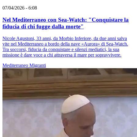
07/04/2026 - 6:08
Nel Mediterraneo con Sea-Watch: "Conquistare la
fiducia di chi fugge dalla morte"
Nicole Agustoni, 33 anni, da Morbio Inferiore, da due anni salva
vite nel Mediterraneo a bordo della nave «Aurora» di Sea-Watch.
Tra soccorsi, fiducia da conquistare e silenzi mediatici, la sua
missione è dare voce a chi attraversa il mare per sopravvivere.
Mediterraneo
Migranti