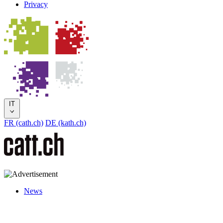
Privacy
IT
FR (cath.ch)
DE (kath.ch)
News