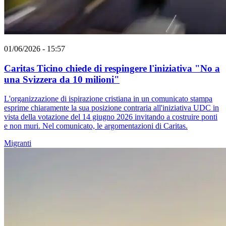
01/06/2026 - 15:57
Caritas Ticino chiede di respingere l'iniziativa "No a
una Svizzera da 10 milioni"
L'organizzazione di ispirazione cristiana in un comunicato stampa
esprime chiaramente la sua posizione contraria all'iniziativa UDC in
vista della votazione del 14 giugno 2026 invitando a costruire ponti
e non muri. Nel comunicato, le argomentazioni di Caritas.
Migranti