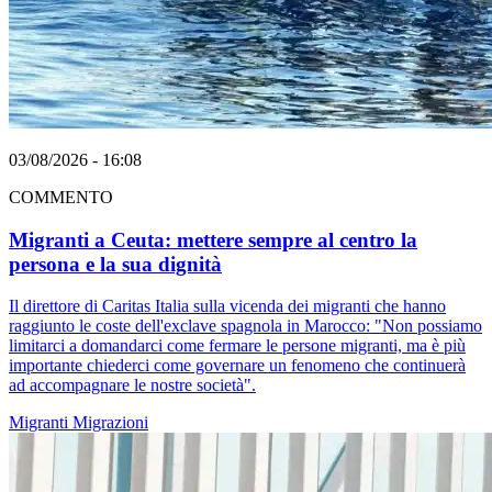
03/08/2026 - 16:08
COMMENTO
Migranti a Ceuta: mettere sempre al centro la
persona e la sua dignità
Il direttore di Caritas Italia sulla vicenda dei migranti che hanno
raggiunto le coste dell'exclave spagnola in Marocco: "Non possiamo
limitarci a domandarci come fermare le persone migranti, ma è più
importante chiederci come governare un fenomeno che continuerà
ad accompagnare le nostre società".
Migranti
Migrazioni