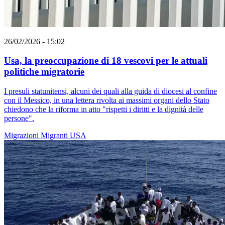
26/02/2026 - 15:02
Usa, la preoccupazione di 18 vescovi per le attuali
politiche migratorie
I presuli statunitensi, alcuni dei quali alla guida di diocesi al confine
con il Messico, in una lettera rivolta ai massimi organi dello Stato
chiedono che la riforma in atto "rispetti i diritti e la dignità delle
persone".
Migrazioni
Migranti
USA