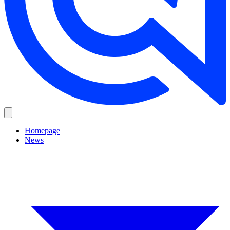
Homepage
News