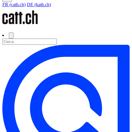
FR (cath.ch)
DE (kath.ch)