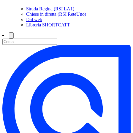
Strada Regina (RSI LA1)
Chiese in diretta (RSI ReteUno)
Dal web
Libreria SHORTCATT