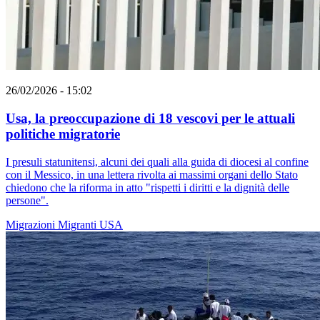
26/02/2026 - 15:02
Usa, la preoccupazione di 18 vescovi per le attuali
politiche migratorie
I presuli statunitensi, alcuni dei quali alla guida di diocesi al confine
con il Messico, in una lettera rivolta ai massimi organi dello Stato
chiedono che la riforma in atto "rispetti i diritti e la dignità delle
persone".
Migrazioni
Migranti
USA