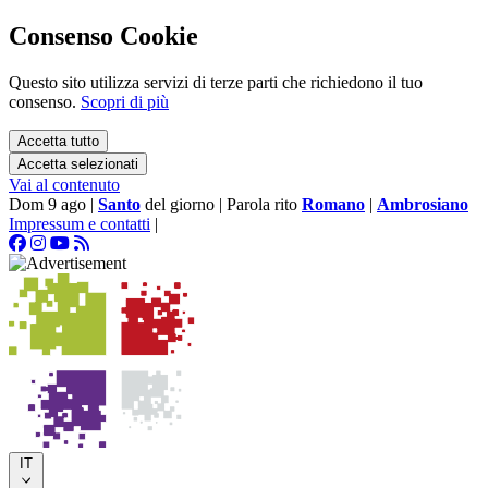
Consenso Cookie
Questo sito utilizza servizi di terze parti che richiedono il tuo
consenso.
Scopri di più
Accetta tutto
Accetta selezionati
Vai al contenuto
Dom 9 ago
|
Santo
del giorno
|
Parola rito
Romano
|
Ambrosiano
Impressum e contatti
|
IT