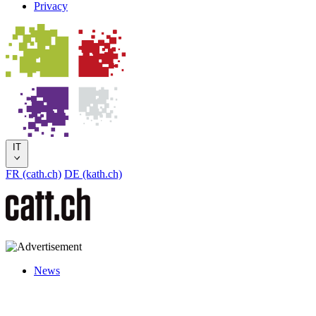
Privacy
IT
FR (cath.ch)
DE (kath.ch)
News