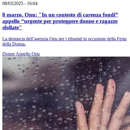
08/03/2025 - 16:04
8 marzo. Onu: "In un contesto di carenza fondi”
appello “urgente per proteggere donne e ragazze
sfollate"
La denuncia dell’agenzia Onu per i rifugiati in occasione della Festa
della Donna.
Donne
Appello
Onu