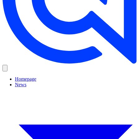
Homepage
News