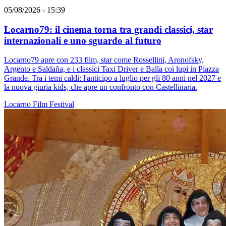
05/08/2026 - 15:39
Locarno79: il cinema torna tra grandi classici, star
internazionali e uno sguardo al futuro
Locarno79 apre con 233 film, star come Rossellini, Aronofsky,
Argento e Saldaña, e i classici Taxi Driver e Balla coi lupi in Piazza
Grande. Tra i temi caldi: l'anticipo a luglio per gli 80 anni nel 2027 e
la nuova giuria kids, che apre un confronto con Castellinaria.
Locarno
Film
Festival