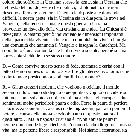
coloro che soffrono in Ucraina; spesso la gente, sia in Ucraina che
nel resto del mondo, vede che i politici, i diplomatici, che non
riescono a fermare la guerra. E perciò le risposte alle domande
difficili, la nostra gente, sia in Ucraina sia in diaspora, le trova nel
Vangelo, nella fede cristiana; e questa guerra in Ucraina ha
provocato un risveglio della vita cristiana autentica. La Chiesa si è
risvegliata. Abbiamo perciò individuato le dimensioni importanti
della “parrocchia vivente”, che è una comunità che vive la liturgia,
una comunità che annuncia il Vangelo e insegna la Catechesi. Ma
soprattutto è una comunità che fa il servizio sociale: perché se una
parrocchia si chiude in sé stessa muore.
D. – Come convive questo senso di fede, speranza e carità con il
fatto che non si riescono molto a scalfire gli interessi economici che
sottostanno e presiedono a tanti conflitti nel mondo?
R. – Gli aggressori moderni, che vogliono modellare il mondo
secondo il loro piano strategico o geopolitico, vogliono incidere su
tutti noi – non soltanto su noi ucraini ma anche sugli europei – due
sentimenti molto pericolosi: paura e odio. Forse la paura di perdere
la sicurezza economica, a causa delle migrazioni; paura di perdere il
potere, a causa delle nuove elezioni; paura di questo, paura di
quest’altro… Ma la risposta cristiana è: “Non abbiate paura!”,
perché non sono le leggi cieche dell’economia che dirigono la nostra
vita, ma le persone libere e responsabili. Noi siamo i costruttori sia