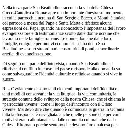
Nella terza parte Sua Beatitudine racconta la vita della Chiesa
Greco-Cattolica a Roma: apre una importante finestra sul momento
in cui la parrocchia ucraina di San Sergio e Bacco, a Monti, è andata
col parroco a messa dal Papa a Santa Marta e riferisce alcune
espressioni del Papa, quando ha riconosciuto l’importanza del lavoro
evangelizzatore e di testimonianze svolto dalle donne ucraine che
lavorano nelle famiglie romane. Le donne, lontane dalle loro
famiglie, emigrate per motivi economici – ci ha detto Sua
Beatitudine – sono straordinarie costruttrici di ponti, straordinarie
artefici di evangelizzazione.
Di seguito una parte dell’intervista, quando Sua Beatitudine si
riferisce al conflitto in corso nel paese e risponde alla domanda su
come salvaguardare l'identità culturale e religiosa quando si vive in
guerra.
R. – Ovviamente ci sono tanti elementi importanti dell’identità e
tanti modi di conservarla: la vita liturgica, la vita comunitaria, la
strategia comune dello sviluppo della nostra Chiesa, che si chiama la
“parrocchia vivente” come il luogo dell’incontro con il Cristo
vivente. Ma devo dire che quando è cominciata la guerra in Ucraina
tutta la diaspora si è risvegliata: anche quelle persone che per vari
motivi si erano allontanate sia dalle comunità culturali che dalla
Chiesa. Ritornano perché sentono che devono fare qualcosa per