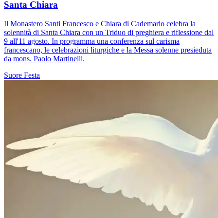
Santa Chiara
Il Monastero Santi Francesco e Chiara di Cademario celebra la
solennità di Santa Chiara con un Triduo di preghiera e riflessione dal
9 all'11 agosto. In programma una conferenza sul carisma
francescano, le celebrazioni liturgiche e la Messa solenne presieduta
da mons. Paolo Martinelli.
Suore
Festa