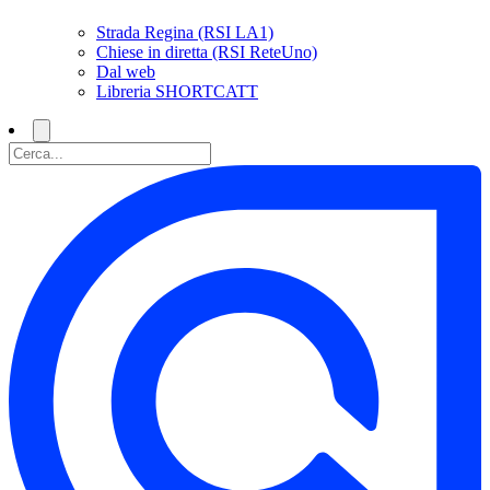
Strada Regina (RSI LA1)
Chiese in diretta (RSI ReteUno)
Dal web
Libreria SHORTCATT