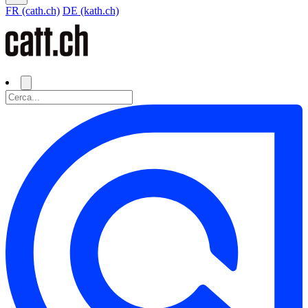
FR (cath.ch)
DE (kath.ch)