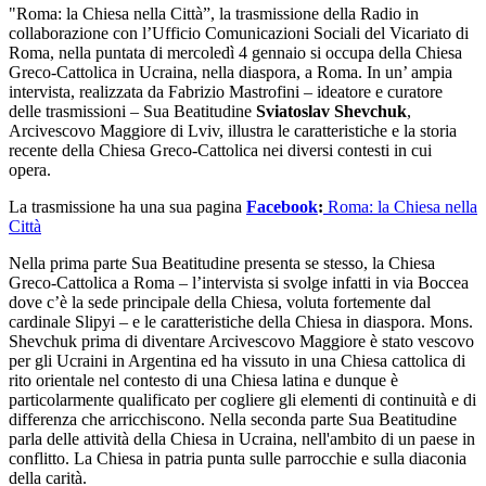
"Roma: la Chiesa nella Città”, la trasmissione della Radio in
collaborazione con l’Ufficio Comunicazioni Sociali del Vicariato di
Roma, nella puntata di mercoledì 4 gennaio si occupa della Chiesa
Greco-Cattolica in Ucraina, nella diaspora, a Roma. In un’ ampia
intervista, realizzata da Fabrizio Mastrofini – ideatore e curatore
delle trasmissioni – Sua Beatitudine
Sviatoslav Shevchuk
,
Arcivescovo Maggiore di Lviv, illustra le caratteristiche e la storia
recente della Chiesa Greco-Cattolica nei diversi contesti in cui
opera.
La trasmissione ha una sua pagina
Facebook
:
Roma: la Chiesa nella
Città
Nella prima parte Sua Beatitudine presenta se stesso, la Chiesa
Greco-Cattolica a Roma – l’intervista si svolge infatti in via Boccea
dove c’è la sede principale della Chiesa, voluta fortemente dal
cardinale Slipyi – e le caratteristiche della Chiesa in diaspora. Mons.
Shevchuk prima di diventare Arcivescovo Maggiore è stato vescovo
per gli Ucraini in Argentina ed ha vissuto in una Chiesa cattolica di
rito orientale nel contesto di una Chiesa latina e dunque è
particolarmente qualificato per cogliere gli elementi di continuità e di
differenza che arricchiscono. Nella seconda parte Sua Beatitudine
parla delle attività della Chiesa in Ucraina, nell'ambito di un paese in
conflitto. La Chiesa in patria punta sulle parrocchie e sulla diaconia
della carità.