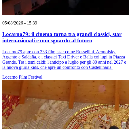
05/08/2026 - 15:39
Locarno79: il cinema torna tra grandi classici, star
internazionali e uno sguardo al futuro
Locarno79 apre con 233 film, star come Rossellini, Aronofsky,
Argento e Saldaña, e i classici Taxi Driver e Balla coi lupi in Piazza
Grande. Tra i temi caldi: l'anticipo a luglio per gli 80 anni nel 2027 e
la nuova giuria kids, che apre un confronto con Castellinaria.
Locarno
Film
Festival