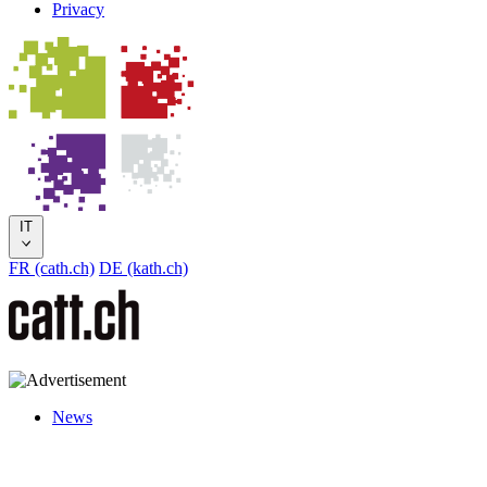
Privacy
IT
FR (cath.ch)
DE (kath.ch)
News