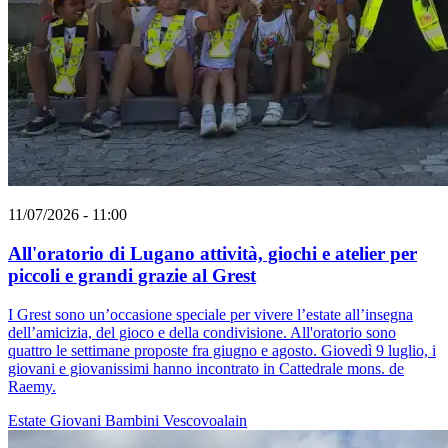
11/07/2026 - 11:00
All'oratorio di Lugano attività, giochi e atelier per
piccoli e grandi grazie al Grest
I Grest sono un’occasione speciale per vivere l’estate all’insegna
dell’amicizia, del gioco e della condivisione. All'oratorio sono
quattro le settimane proposte fra giugno e agosto. Giovedì 9 luglio, i
giovani e giovanissimi hanno incontrato in Cattedrale mons. de
Raemy.
Estate
Giovani
Bambini
Vescovoalain