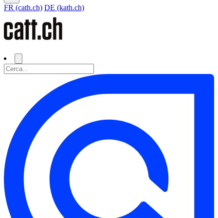
FR (cath.ch)
DE (kath.ch)