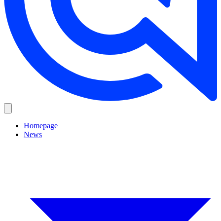
Homepage
News