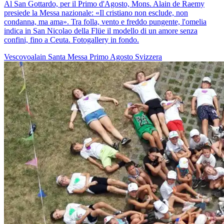
Al San Gottardo, per il Primo d'Agosto, Mons. Alain de Raemy
presiede la Messa nazionale: «Il cristiano non esclude, non
condanna, ma ama». Tra folla, vento e freddo pungente, l'omelia
indica in San Nicolao della Flüe il modello di un amore senza
confini, fino a Ceuta. Fotogallery in fondo.
Vescovoalain
Santa Messa
Primo Agosto
Svizzera