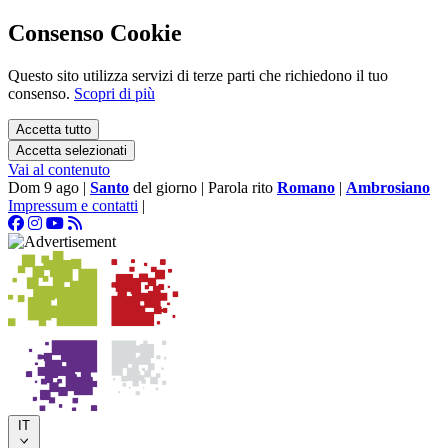
Consenso Cookie
Questo sito utilizza servizi di terze parti che richiedono il tuo
consenso.
Scopri di più
Accetta tutto
Accetta selezionati
Vai al contenuto
Dom 9 ago
|
Santo
del giorno
|
Parola rito
Romano
|
Ambrosiano
Impressum e contatti
|
IT