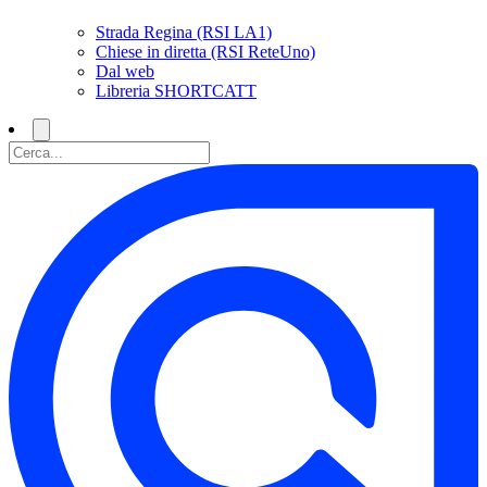
Strada Regina (RSI LA1)
Chiese in diretta (RSI ReteUno)
Dal web
Libreria SHORTCATT