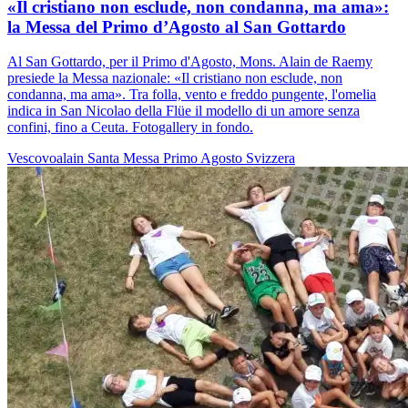
«Il cristiano non esclude, non condanna, ma ama»:
la Messa del Primo d’Agosto al San Gottardo
Al San Gottardo, per il Primo d'Agosto, Mons. Alain de Raemy
presiede la Messa nazionale: «Il cristiano non esclude, non
condanna, ma ama». Tra folla, vento e freddo pungente, l'omelia
indica in San Nicolao della Flüe il modello di un amore senza
confini, fino a Ceuta. Fotogallery in fondo.
Vescovoalain
Santa Messa
Primo Agosto
Svizzera