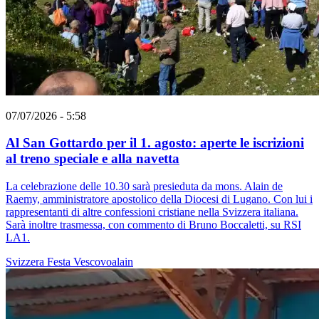
07/07/2026 - 5:58
Al San Gottardo per il 1. agosto: aperte le iscrizioni
al treno speciale e alla navetta
La celebrazione delle 10.30 sarà presieduta da mons. Alain de
Raemy, amministratore apostolico della Diocesi di Lugano. Con lui i
rappresentanti di altre confessioni cristiane nella Svizzera italiana.
Sarà inoltre trasmessa, con commento di Bruno Boccaletti, su RSI
LA1.
Svizzera
Festa
Vescovoalain