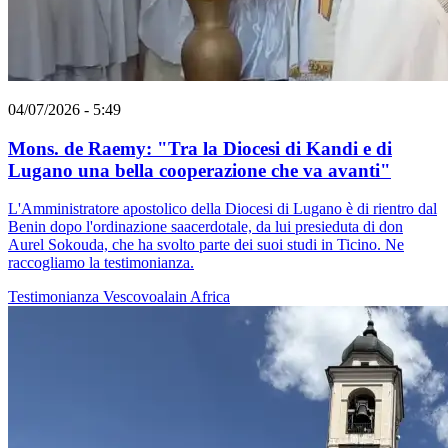
04/07/2026 - 5:49
Mons. de Raemy: "Tra la Diocesi di Kandi e di
Lugano una bella cooperazione che va avanti"
L'Amministratore apostolico della Diocesi di Lugano è di rientro dal
Benin dopo l'ordinazione saacerdotale, da lui presieduta di don
Aurel Sokouda, che ha svolto parte dei suoi studi in Ticino. Ne
raccogliamo la testimonianza.
Testimonianza
Vescovoalain
Africa