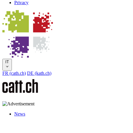
Privacy
IT
FR (cath.ch)
DE (kath.ch)
News