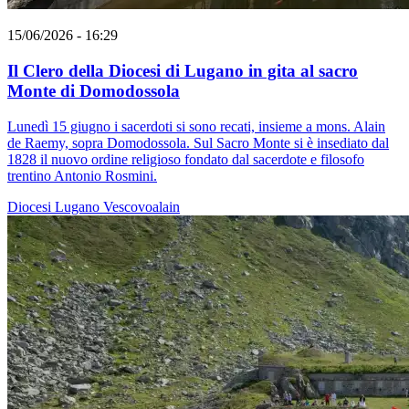
15/06/2026 - 16:29
Il Clero della Diocesi di Lugano in gita al sacro
Monte di Domodossola
Lunedì 15 giugno i sacerdoti si sono recati, insieme a mons. Alain
de Raemy, sopra Domodossola. Sul Sacro Monte si è insediato dal
1828 il nuovo ordine religioso fondato dal sacerdote e filosofo
trentino Antonio Rosmini.
Diocesi Lugano
Vescovoalain