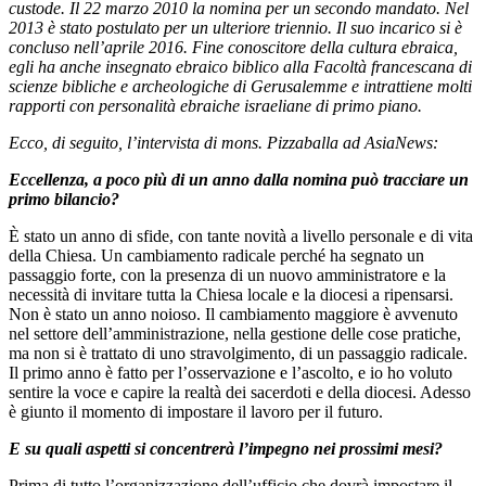
custode. Il 22 marzo 2010 la nomina per un secondo mandato. Nel
2013 è stato postulato per un ulteriore triennio. Il suo incarico si è
concluso nell’aprile 2016. Fine conoscitore della cultura ebraica,
egli ha anche insegnato ebraico biblico alla Facoltà francescana di
scienze bibliche e archeologiche di Gerusalemme e intrattiene molti
rapporti con personalità ebraiche israeliane di primo piano.
Ecco, di seguito, l’intervista di mons. Pizzaballa ad AsiaNews:
Eccellenza, a poco più di un anno dalla nomina può tracciare un
primo bilancio?
È stato un anno di sfide, con tante novità a livello personale e di vita
della Chiesa. Un cambiamento radicale perché ha segnato un
passaggio forte, con la presenza di un nuovo amministratore e la
necessità di invitare tutta la Chiesa locale e la diocesi a ripensarsi.
Non è stato un anno noioso. Il cambiamento maggiore è avvenuto
nel settore dell’amministrazione, nella gestione delle cose pratiche,
ma non si è trattato di uno stravolgimento, di un passaggio radicale.
Il primo anno è fatto per l’osservazione e l’ascolto, e io ho voluto
sentire la voce e capire la realtà dei sacerdoti e della diocesi. Adesso
è giunto il momento di impostare il lavoro per il futuro.
E su quali aspetti si concentrerà l’impegno nei prossimi mesi?
Prima di tutto l’organizzazione dell’ufficio che dovrà impostare il