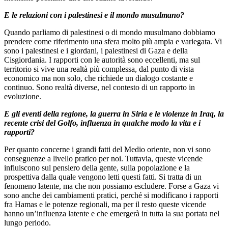
E le relazioni con i palestinesi e il mondo musulmano?
Quando parliamo di palestinesi o di mondo musulmano dobbiamo
prendere come riferimento una sfera molto più ampia e variegata. Vi
sono i palestinesi e i giordani, i palestinesi di Gaza e della
Cisgiordania. I rapporti con le autorità sono eccellenti, ma sul
territorio si vive una realtà più complessa, dal punto di vista
economico ma non solo, che richiede un dialogo costante e
continuo. Sono realtà diverse, nel contesto di un rapporto in
evoluzione.
E gli eventi della regione, la guerra in Siria e le violenze in Iraq, la
recente crisi del Golfo, influenza in qualche modo la vita e i
rapporti?
Per quanto concerne i grandi fatti del Medio oriente, non vi sono
conseguenze a livello pratico per noi. Tuttavia, queste vicende
influiscono sul pensiero della gente, sulla popolazione e la
prospettiva dalla quale vengono letti questi fatti. Si tratta di un
fenomeno latente, ma che non possiamo escludere. Forse a Gaza vi
sono anche dei cambiamenti pratici, perché si modificano i rapporti
fra Hamas e le potenze regionali, ma per il resto queste vicende
hanno un’influenza latente e che emergerà in tutta la sua portata nel
lungo periodo.