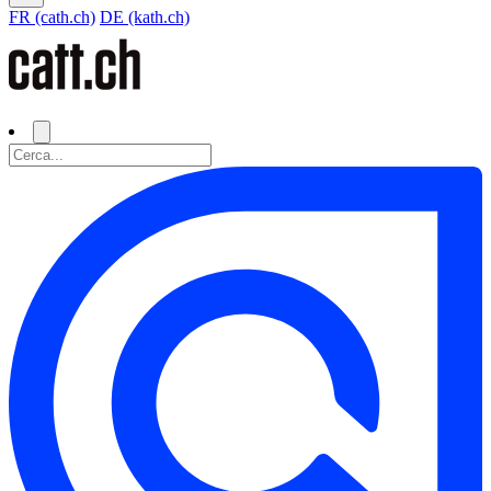
FR (cath.ch)
DE (kath.ch)