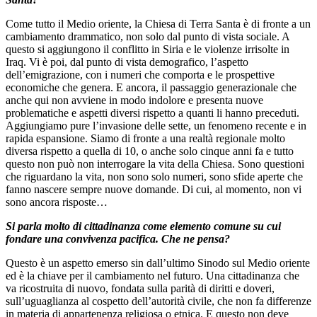
Come tutto il Medio oriente, la Chiesa di Terra Santa è di fronte a un
cambiamento drammatico, non solo dal punto di vista sociale. A
questo si aggiungono il conflitto in Siria e le violenze irrisolte in
Iraq. Vi è poi, dal punto di vista demografico, l’aspetto
dell’emigrazione, con i numeri che comporta e le prospettive
economiche che genera. E ancora, il passaggio generazionale che
anche qui non avviene in modo indolore e presenta nuove
problematiche e aspetti diversi rispetto a quanti li hanno preceduti.
Aggiungiamo pure l’invasione delle sette, un fenomeno recente e in
rapida espansione. Siamo di fronte a una realtà regionale molto
diversa rispetto a quella di 10, o anche solo cinque anni fa e tutto
questo non può non interrogare la vita della Chiesa. Sono questioni
che riguardano la vita, non sono solo numeri, sono sfide aperte che
fanno nascere sempre nuove domande. Di cui, al momento, non vi
sono ancora risposte…
Si parla molto di cittadinanza come elemento comune su cui
fondare una convivenza pacifica. Che ne pensa?
Questo è un aspetto emerso sin dall’ultimo Sinodo sul Medio oriente
ed è la chiave per il cambiamento nel futuro. Una cittadinanza che
va ricostruita di nuovo, fondata sulla parità di diritti e doveri,
sull’uguaglianza al cospetto dell’autorità civile, che non fa differenze
in materia di appartenenza religiosa o etnica. E questo non deve