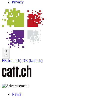
Privacy
IT
FR (cath.ch)
DE (kath.ch)
News