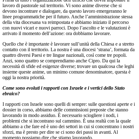
lavoro di pastorale sul territorio. Vi sono anime diverse che si
devono incontrare e dialogare, da questo lavoro emergeranno le
linee programmatiche per il futuro. Anche l’amministrazione stessa
della vita diocesana va reimpostata e abbiamo iniziato il percorso
con nuovi vicari e nuovi parroci. Dopo l’ascolto e le valutazioni è
arrivato il momento dell’azione: ora dobbiamo lavorare.
Quello che è importante è lavorare sull’unità della Chiesa e a stretto
contatto con il territorio. La nostra è una diocesi ‘strana’, formata da
quattro diversi Paesi e tre lingue nazionali, così come tre popoli.
Anzi, sono quattro se comprendiamo anche Cipro. Da qui la
necessità di sfide ed esigenze diverse; trovare un qualcosa che leghi
insieme queste anime, un minimo comune denominatore, questa è
oggi la nostra priorità.
Come sono evoluti i rapporti con Israele e i vertici dello Stato
ebraico?
I rapporti con Israele sono quelli di sempre: sulle questioni aperte e i
dossier in corso, abbiamo delle commissioni preposte che stanno
lavorando in modo assiduo. È necessario sciogliere i nodi, i
problemi che si incontrano sul cammino. È una realtà con la quale
abbiamo a che fare ed è uno dei settori in cui si concentrano i nostri
sforzi, ma è presto per dire se ci sono dei passi in avanti. Al
momento possiamo dire che stiamo lavorando.