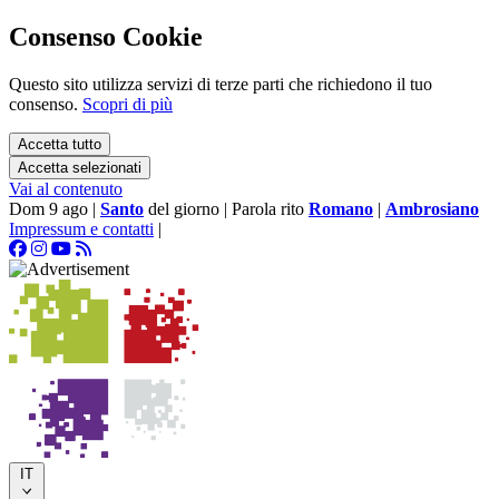
Consenso Cookie
Questo sito utilizza servizi di terze parti che richiedono il tuo
consenso.
Scopri di più
Accetta tutto
Accetta selezionati
Vai al contenuto
Dom 9 ago
|
Santo
del giorno
|
Parola rito
Romano
|
Ambrosiano
Impressum e contatti
|
IT