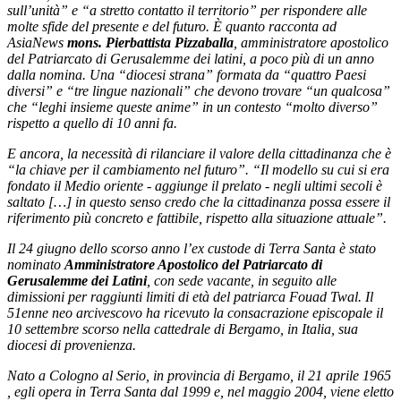
sull’unità” e “a stretto contatto il territorio” per rispondere alle
molte sfide del presente e del futuro. È quanto racconta ad
AsiaNews
mons. Pierbattista Pizzaballa
, amministratore apostolico
del Patriarcato di Gerusalemme dei latini, a poco più di un anno
dalla nomina. Una “diocesi strana” formata da “quattro Paesi
diversi” e “tre lingue nazionali” che devono trovare “un qualcosa”
che “leghi insieme queste anime” in un contesto “molto diverso”
rispetto a quello di 10 anni fa.
E ancora, la necessità di rilanciare il valore della cittadinanza che è
“la chiave per il cambiamento nel futuro”. “Il modello su cui si era
fondato il Medio oriente - aggiunge il prelato - negli ultimi secoli è
saltato […] in questo senso credo che la cittadinanza possa essere il
riferimento più concreto e fattibile, rispetto alla situazione attuale”.
Il 24 giugno dello scorso anno l’ex custode di Terra Santa è stato
nominato
Amministratore Apostolico del Patriarcato di
Gerusalemme dei Latini
, con sede vacante, in seguito alle
dimissioni per raggiunti limiti di età del patriarca Fouad Twal. Il
51enne neo arcivescovo ha ricevuto la consacrazione episcopale il
10 settembre scorso nella cattedrale di Bergamo, in Italia, sua
diocesi di provenienza.
Nato a Cologno al Serio, in provincia di Bergamo, il 21 aprile 1965
, egli opera in Terra Santa dal 1999 e, nel maggio 2004, viene eletto