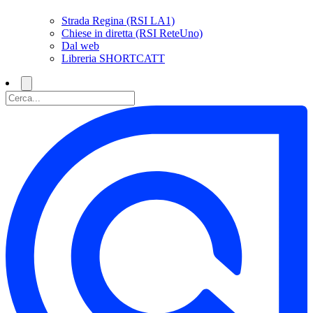
Strada Regina (RSI LA1)
Chiese in diretta (RSI ReteUno)
Dal web
Libreria SHORTCATT