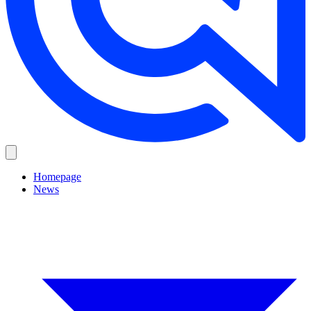
Homepage
News