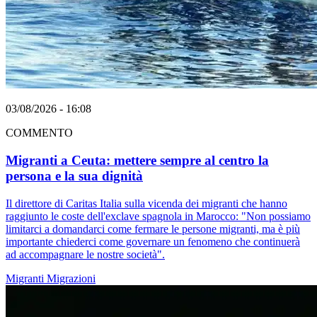
03/08/2026 - 16:08
COMMENTO
Migranti a Ceuta: mettere sempre al centro la
persona e la sua dignità
Il direttore di Caritas Italia sulla vicenda dei migranti che hanno
raggiunto le coste dell'exclave spagnola in Marocco: "Non possiamo
limitarci a domandarci come fermare le persone migranti, ma è più
importante chiederci come governare un fenomeno che continuerà
ad accompagnare le nostre società".
Migranti
Migrazioni