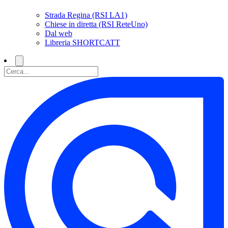
Strada Regina (RSI LA1)
Chiese in diretta (RSI ReteUno)
Dal web
Libreria SHORTCATT