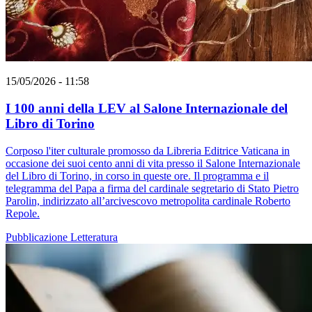
15/05/2026 - 11:58
I 100 anni della LEV al Salone Internazionale del
Libro di Torino
Corposo l'iter culturale promosso da Libreria Editrice Vaticana in
occasione dei suoi cento anni di vita presso il Salone Internazionale
del Libro di Torino, in corso in queste ore. Il programma e il
telegramma del Papa a firma del cardinale segretario di Stato Pietro
Parolin, indirizzato all’arcivescovo metropolita cardinale Roberto
Repole.
Pubblicazione
Letteratura