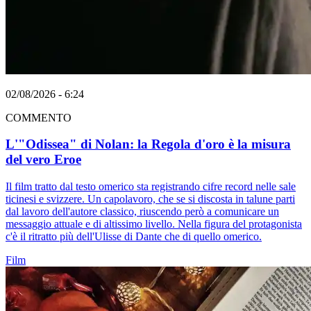
02/08/2026 - 6:24
COMMENTO
L'"Odissea" di Nolan: la Regola d'oro è la misura
del vero Eroe
Il film tratto dal testo omerico sta registrando cifre record nelle sale
ticinesi e svizzere. Un capolavoro, che se si discosta in talune parti
dal lavoro dell'autore classico, riuscendo però a comunicare un
messaggio attuale e di altissimo livello. Nella figura del protagonista
c'è il ritratto più dell'Ulisse di Dante che di quello omerico.
Film