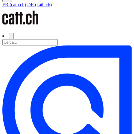
FR (cath.ch)
DE (kath.ch)