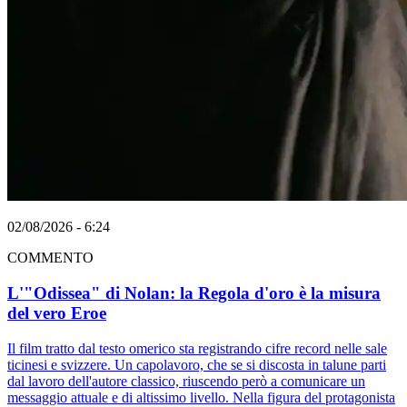
02/08/2026 - 6:24
COMMENTO
L'"Odissea" di Nolan: la Regola d'oro è la misura
del vero Eroe
Il film tratto dal testo omerico sta registrando cifre record nelle sale
ticinesi e svizzere. Un capolavoro, che se si discosta in talune parti
dal lavoro dell'autore classico, riuscendo però a comunicare un
messaggio attuale e di altissimo livello. Nella figura del protagonista