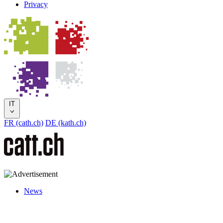
Privacy
IT
FR (cath.ch)
DE (kath.ch)
News