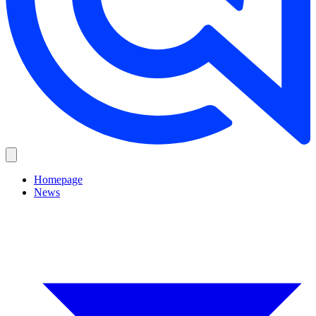
Homepage
News