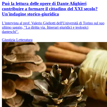
Può la lettura delle opere di Dante Alighieri
contribuire a formare il cittadino del XXI secolo?
Un'indagine storico-giuridica
L'intervista al prof. Valerio Gigliotti dell'Università di Torino sul suo
ultimo saggio, "La diritta via. Itinerari giuridici e teologici
danteschi".
Giustizia
Letteratura