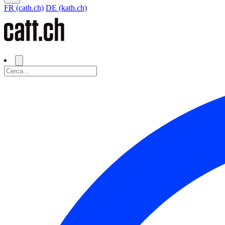
FR (cath.ch)
DE (kath.ch)