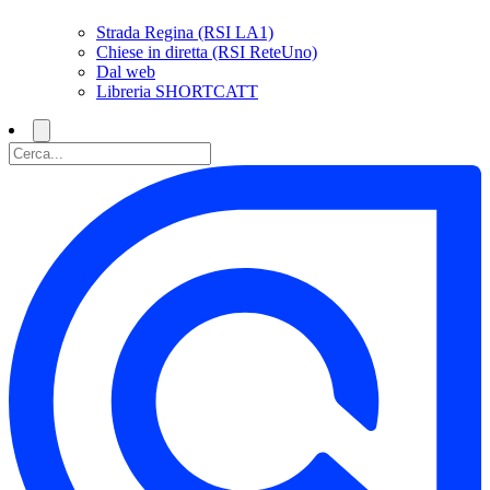
Strada Regina (RSI LA1)
Chiese in diretta (RSI ReteUno)
Dal web
Libreria SHORTCATT