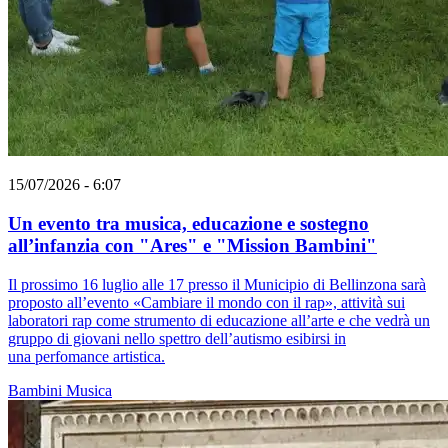
15/07/2026 - 6:07
Un evento tra musica, educazione e sostegno
all’infanzia con "Ares" e "Mission Bambini"
Il prossimo 16 luglio alle 17 presso il Municipio di Bellinzona sarà
proposto all’evento «Cambiare il mondo con il rap», attività sui
laboratori rap come strumento di educazione all’arte e che vedrà un
gruppo di giovani nello spettro dell’autismo esibirsi in
una perfomance artistica.
Bambini
Musica