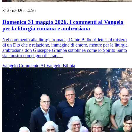
31/05/2026 - 4:56
Domenica 31 maggio 2026. I commenti al Vangelo
per la liturgia romana e ambrosiana
Nel commento alla liturgia romana, Dante Balbo riflette sul mistero
di un Dio che è relazione, immagine di amore, mentre per la liturgia
ambrosiana don Giuseppe Grampa sottolinea come lo Spirito Santo
sia "nostro compagno di strada".
Vangelo
Commento Al Vangelo
Bibbia