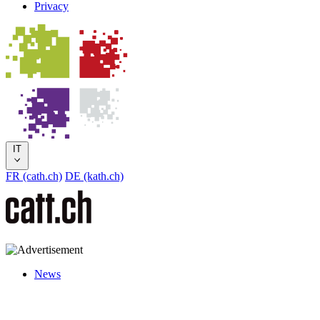
Privacy
IT
FR (cath.ch)
DE (kath.ch)
News