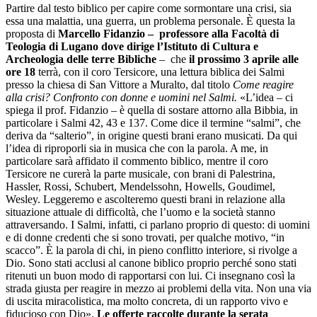
Partire dal testo biblico per capire come sormontare una crisi, sia
essa una malattia, una guerra, un problema personale. È questa la
proposta di
Marcello Fidanzio – professore alla Facoltà di
Teologia di Lugano dove dirige l’Istituto di Cultura e
Archeologia delle terre Bibliche
– che
il prossimo 3 aprile alle
ore 18
terrà, con il coro Tersicore, una lettura biblica dei Salmi
presso la chiesa di San Vittore a Muralto, dal titolo
Come reagire
alla crisi? Confronto con donne e uomini nel Salmi.
«L’idea – ci
spiega il prof. Fidanzio – è quella di sostare attorno alla Bibbia, in
particolare i Salmi 42, 43 e 137. Come dice il termine “salmi”, che
deriva da “salterio”, in origine questi brani erano musicati. Da qui
l’idea di riproporli sia in musica che con la parola. A me, in
particolare sarà affidato il commento biblico, mentre il coro
Tersicore ne curerà la parte musicale, con brani di Palestrina,
Hassler, Rossi, Schubert, Mendelssohn, Howells, Goudimel,
Wesley. Leggeremo e ascolteremo questi brani in relazione alla
situazione attuale di difficoltà, che l’uomo e la società stanno
attraversando. I Salmi, infatti, ci parlano proprio di questo: di uomini
e di donne credenti che si sono trovati, per qualche motivo, “in
scacco”. È la parola di chi, in pieno conflitto interiore, si rivolge a
Dio. Sono stati acclusi al canone biblico proprio perché sono stati
ritenuti un buon modo di rapportarsi con lui. Ci insegnano così la
strada giusta per reagire in mezzo ai problemi della vita. Non una via
di uscita miracolistica, ma molto concreta, di un rapporto vivo e
fiducioso con Dio».
Le offerte raccolte durante la serata