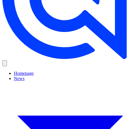
Homepage
News