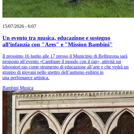
15/07/2026 - 6:07
Un evento tra musica, educazione e sostegno
all’infanzia con "Ares" e "Mission Bambini"
Il prossimo 16 luglio alle 17 presso il Municipio di Bellinzona sarà
proposto all’evento «Cambiare il mondo con il rap», attività sui
laboratori rap come strumento di educazione all’arte e che vedrà un
gruppo di giovani nello spettro dell’autismo esibirsi in
una perfomance artistica.
Bambini
Musica