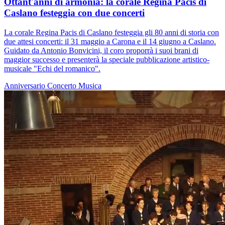
Ottant'anni di armonia: la corale Regina Pacis di
Caslano festeggia con due concerti
La corale Regina Pacis di Caslano festeggia gli 80 anni di storia con
due attesi concerti: il 31 maggio a Carona e il 14 giugno a Caslano.
Guidato da Antonio Bonvicini, il coro proporrà i suoi brani di
maggior successo e presenterà la speciale pubblicazione artistico-
musicale "Echi del romanico".
Anniversario
Concerto
Musica