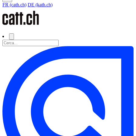
FR (cath.ch)
DE (kath.ch)