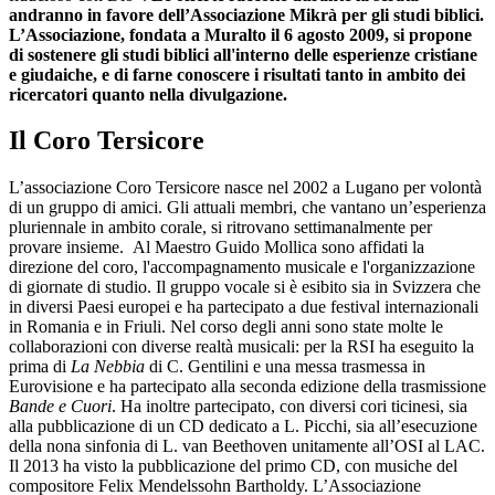
andranno in favore dell’Associazione Mikrà per gli studi biblici.
L’Associazione, fondata a Muralto il 6 agosto 2009, si propone
di sostenere gli studi biblici all'interno delle esperienze cristiane
e giudaiche, e di farne conoscere i risultati tanto in ambito dei
ricercatori quanto nella divulgazione.
Il Coro Tersicore
L’associazione Coro Tersicore nasce nel 2002 a Lugano per volontà
di un gruppo di amici. Gli attuali membri, che vantano un’esperienza
pluriennale in ambito corale, si ritrovano settimanalmente per
provare insieme. Al Maestro Guido Mollica sono affidati la
direzione del coro, l'accompagnamento musicale e l'organizzazione
di giornate di studio. Il gruppo vocale si è esibito sia in Svizzera che
in diversi Paesi europei e ha partecipato a due festival internazionali
in Romania e in Friuli. Nel corso degli anni sono state molte le
collaborazioni con diverse realtà musicali: per la RSI ha eseguito la
prima di
La Nebbia
di C. Gentilini e una messa trasmessa in
Eurovisione e ha partecipato alla seconda edizione della trasmissione
Bande e Cuori
. Ha inoltre partecipato, con diversi cori ticinesi, sia
alla pubblicazione di un CD dedicato a L. Picchi, sia all’esecuzione
della nona sinfonia di L. van Beethoven unitamente all’OSI al LAC.
Il 2013 ha visto la pubblicazione del primo CD, con musiche del
compositore Felix Mendelssohn Bartholdy. L’Associazione