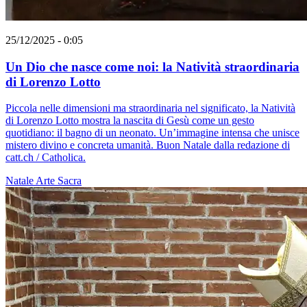
25/12/2025 - 0:05
Un Dio che nasce come noi: la Natività straordinaria
di Lorenzo Lotto
Piccola nelle dimensioni ma straordinaria nel significato, la Natività
di Lorenzo Lotto mostra la nascita di Gesù come un gesto
quotidiano: il bagno di un neonato. Un’immagine intensa che unisce
mistero divino e concreta umanità. Buon Natale dalla redazione di
catt.ch / Catholica.
Natale
Arte Sacra