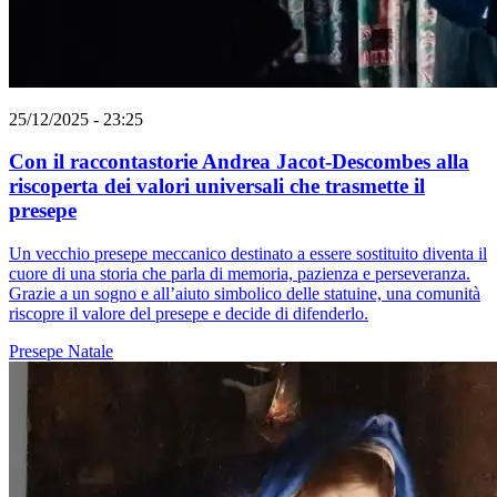
25/12/2025 - 23:25
Con il raccontastorie Andrea Jacot-Descombes alla
riscoperta dei valori universali che trasmette il
presepe
Un vecchio presepe meccanico destinato a essere sostituito diventa il
cuore di una storia che parla di memoria, pazienza e perseveranza.
Grazie a un sogno e all’aiuto simbolico delle statuine, una comunità
riscopre il valore del presepe e decide di difenderlo.
Presepe
Natale