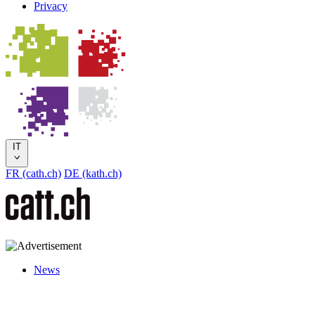
Privacy
IT
FR (cath.ch)
DE (kath.ch)
News