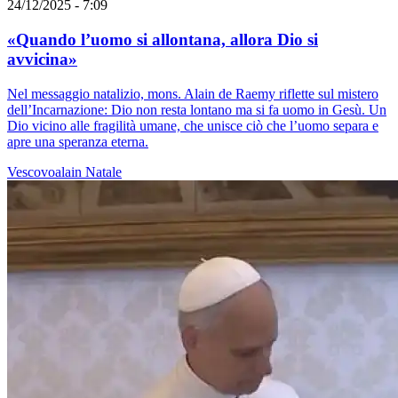
24/12/2025 - 7:09
«Quando l’uomo si allontana, allora Dio si
avvicina»
Nel messaggio natalizio, mons. Alain de Raemy riflette sul mistero
dell’Incarnazione: Dio non resta lontano ma si fa uomo in Gesù. Un
Dio vicino alle fragilità umane, che unisce ciò che l’uomo separa e
apre una speranza eterna.
Vescovoalain
Natale