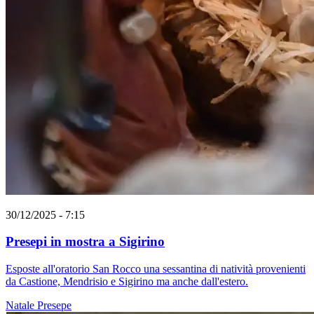
30/12/2025 - 7:15
Presepi in mostra a Sigirino
Esposte all'oratorio San Rocco una sessantina di natività provenienti
da Castione, Mendrisio e Sigirino ma anche dall'estero.
Natale
Presepe