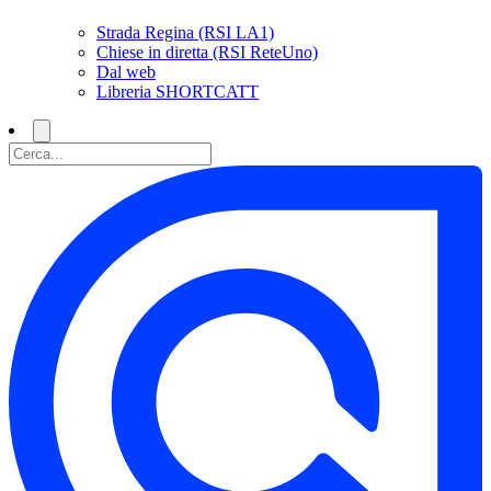
Strada Regina (RSI LA1)
Chiese in diretta (RSI ReteUno)
Dal web
Libreria SHORTCATT