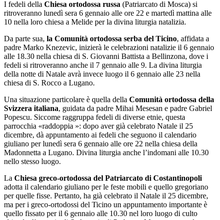
I fedeli della
Chiesa ortodossa russa
(Patriarcato di Mosca) si
ritroveranno lunedì sera 6 gennaio alle ore 22 e martedì mattina alle
10 nella loro chiesa a Melide per la divina liturgia natalizia.
Da parte sua,
la Comunità ortodossa serba del Ticino
, affidata a
padre Marko Knezevic, inizierà le celebrazioni natalizie il 6 gennaio
alle 18.30 nella chiesa di S. Giovanni Battista a Bellinzona, dove i
fedeli si ritroveranno anche il 7 gennaio alle 9. La divina liturgia
della notte di Natale avrà invece luogo il 6 gennaio alle 23 nella
chiesa di S. Rocco a Lugano.
Una situazione particolare è quella della
Comunità ortodossa della
Svizzera italiana
, guidata da padre Mihai Mesesan e padre Gabriel
Popescu. Siccome raggruppa fedeli di diverse etnie, questa
parrocchia «raddoppia »: dopo aver già celebrato Natale il 25
dicembre, dà appuntamento ai fedeli che seguono il calendario
giuliano per lunedì sera 6 gennaio alle ore 22 nella chiesa della
Madonnetta a Lugano. Divina liturgia anche l’indomani alle 10.30
nello stesso luogo.
La
Chiesa greco-ortodossa del Patriarcato di Costantinopoli
adotta il calendario giuliano per le feste mobili e quello gregoriano
per quelle fisse. Pertanto, ha già celebrato il Natale il 25 dicembre,
ma per i greco-ortodossi del Ticino un appuntamento importante è
quello fissato per il 6 gennaio alle 10.30 nel loro luogo di culto