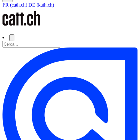
FR (cath.ch)
DE (kath.ch)