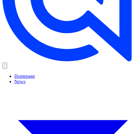
Homepage
News