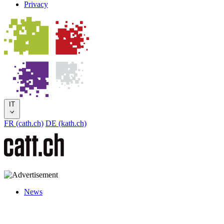
Privacy
IT
FR (cath.ch)
DE (kath.ch)
News