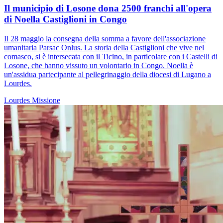
Il municipio di Losone dona 2500 franchi all'opera
di Noella Castiglioni in Congo
Il 28 maggio la consegna della somma a favore dell'associazione
umanitaria Parsac Onlus. La storia della Castiglioni che vive nel
comasco, si è intersecata con il Ticino, in particolare con i Castelli di
Losone, che hanno vissuto un volontario in Congo. Noella è
un'assidua partecipante al pellegrinaggio della diocesi di Lugano a
Lourdes.
Lourdes
Missione