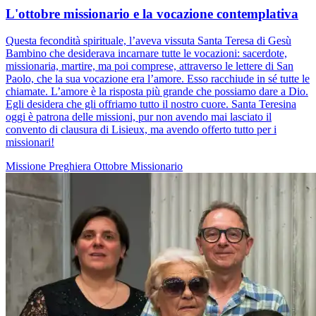
L'ottobre missionario e la vocazione contemplativa
Questa fecondità spirituale, l’aveva vissuta Santa Teresa di Gesù
Bambino che desiderava incarnare tutte le vocazioni: sacerdote,
missionaria, martire, ma poi comprese, attraverso le lettere di San
Paolo, che la sua vocazione era l’amore. Esso racchiude in sé tutte le
chiamate. L’amore è la risposta più grande che possiamo dare a Dio.
Egli desidera che gli offriamo tutto il nostro cuore. Santa Teresina
oggi è patrona delle missioni, pur non avendo mai lasciato il
convento di clausura di Lisieux, ma avendo offerto tutto per i
missionari!
Missione
Preghiera
Ottobre Missionario