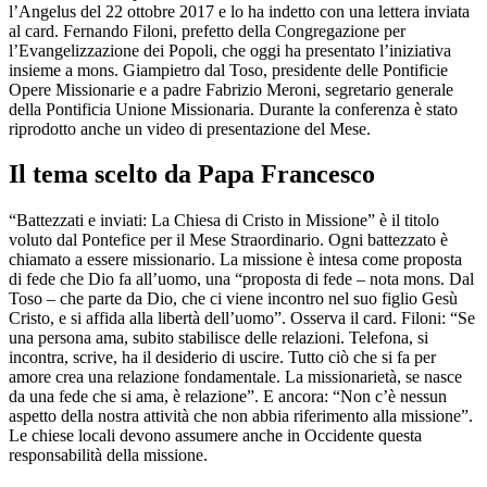
l’Angelus del 22 ottobre 2017 e lo ha indetto con una lettera inviata
al card. Fernando Filoni, prefetto della Congregazione per
l’Evangelizzazione dei Popoli, che oggi ha presentato l’iniziativa
insieme a mons. Giampietro dal Toso, presidente delle Pontificie
Opere Missionarie e a padre Fabrizio Meroni, segretario generale
della Pontificia Unione Missionaria. Durante la conferenza è stato
riprodotto anche un video di presentazione del Mese.
Il tema scelto da Papa Francesco
“Battezzati e inviati: La Chiesa di Cristo in Missione” è il titolo
voluto dal Pontefice per il Mese Straordinario. Ogni battezzato è
chiamato a essere missionario. La missione è intesa come proposta
di fede che Dio fa all’uomo, una “proposta di fede – nota mons. Dal
Toso – che parte da Dio, che ci viene incontro nel suo figlio Gesù
Cristo, e si affida alla libertà dell’uomo”. Osserva il card. Filoni: “Se
una persona ama, subito stabilisce delle relazioni. Telefona, si
incontra, scrive, ha il desiderio di uscire. Tutto ciò che si fa per
amore crea una relazione fondamentale. La missionarietà, se nasce
da una fede che si ama, è relazione”. E ancora: “Non c’è nessun
aspetto della nostra attività che non abbia riferimento alla missione”.
Le chiese locali devono assumere anche in Occidente questa
responsabilità della missione.