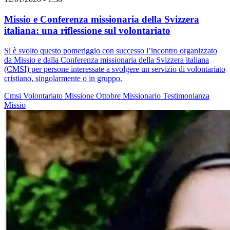
Missio e Conferenza missionaria della Svizzera
italiana: una riflessione sul volontariato
Si è svolto questo pomeriggio con successo l’incontro organizzato
da Missio e dalla Conferenza missionaria della Svizzera italiana
(CMSI) per persone interessate a svolgere un servizio di volontariato
cristiano, singolarmente o in gruppo.
Cmsi
Volontariato
Missione
Ottobre Missionario
Testimonianza
Missio