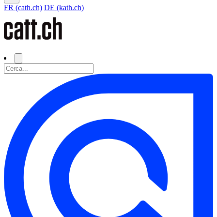
FR (cath.ch)
DE (kath.ch)