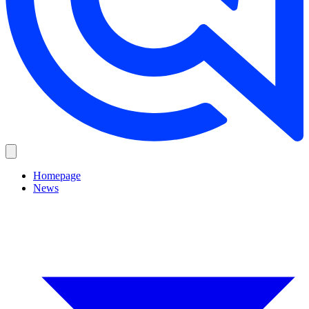
Homepage
News