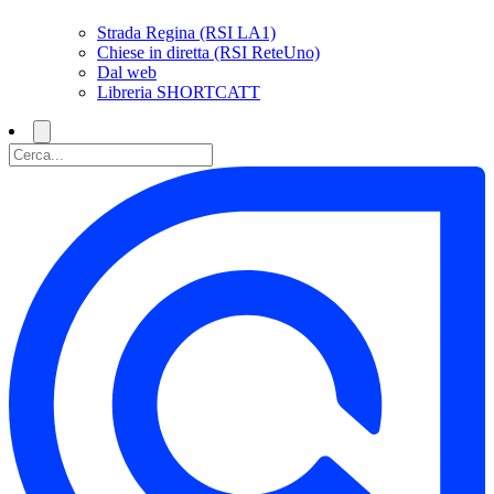
Strada Regina (RSI LA1)
Chiese in diretta (RSI ReteUno)
Dal web
Libreria SHORTCATT