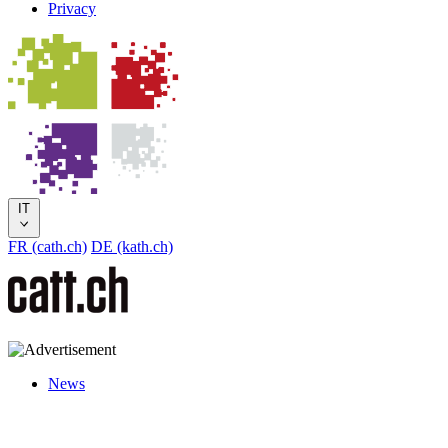
Privacy
IT
FR (cath.ch)
DE (kath.ch)
News