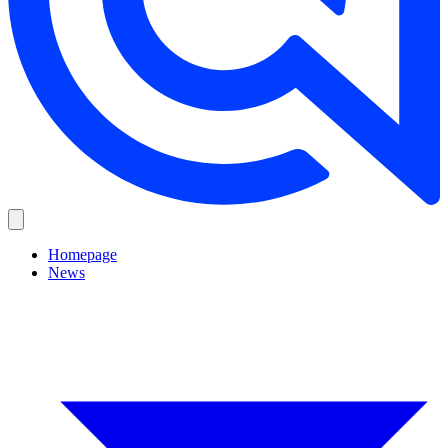
Homepage
News