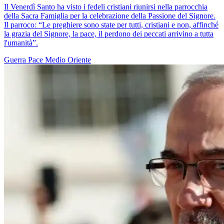
Il Venerdì Santo ha visto i fedeli cristiani riunirsi nella parrocchia
della Sacra Famiglia per la celebrazione della Passione del Signore.
Il parroco: “Le preghiere sono state per tutti, cristiani e non, affinché
la grazia del Signore, la pace, il perdono dei peccati arrivino a tutta
l'umanità”.
Guerra
Pace
Medio Oriente