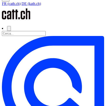
FR (cath.ch)
DE (kath.ch)