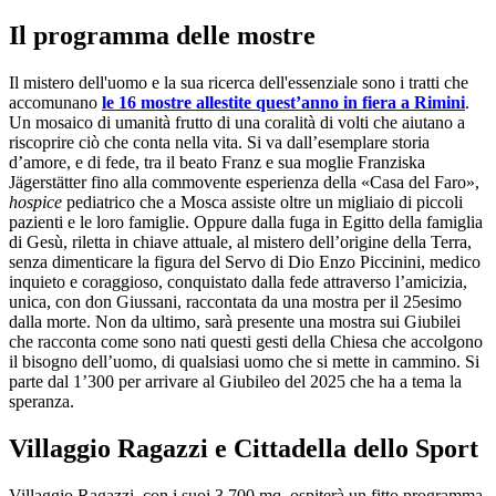
Il programma delle mostre
Il mistero dell'uomo e la sua ricerca dell'essenziale sono i tratti che
accomunano
le 16 mostre allestite quest’anno in fiera a Rimini
.
Un mosaico di umanità frutto di una coralità di volti che aiutano a
riscoprire ciò che conta nella vita. Si va dall’esemplare storia
d’amore, e di fede, tra il beato Franz e sua moglie Franziska
Jägerstätter fino alla commovente esperienza della «Casa del Faro»,
hospice
pediatrico che a Mosca assiste oltre un migliaio di piccoli
pazienti e le loro famiglie. Oppure dalla fuga in Egitto della famiglia
di Gesù, riletta in chiave attuale, al mistero dell’origine della Terra,
senza dimenticare la figura del Servo di Dio Enzo Piccinini, medico
inquieto e coraggioso, conquistato dalla fede attraverso l’amicizia,
unica, con don Giussani, raccontata da una mostra per il 25esimo
dalla morte. Non da ultimo, sarà presente una mostra sui Giubilei
che racconta come sono nati questi gesti della Chiesa che accolgono
il bisogno dell’uomo, di qualsiasi uomo che si mette in cammino. Si
parte dal 1’300 per arrivare al Giubileo del 2025 che ha a tema la
speranza.
Villaggio Ragazzi e Cittadella dello Sport
Villaggio Ragazzi, con i suoi 3.700 mq, ospiterà un fitto programma