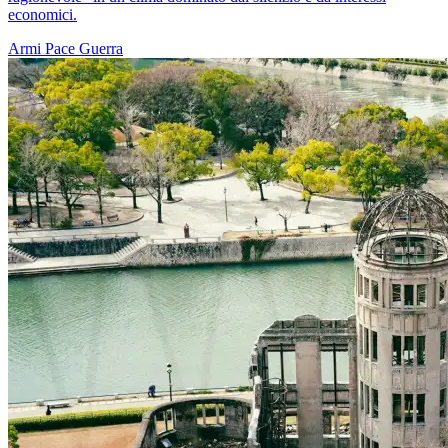
economici.
Armi
Pace
Guerra