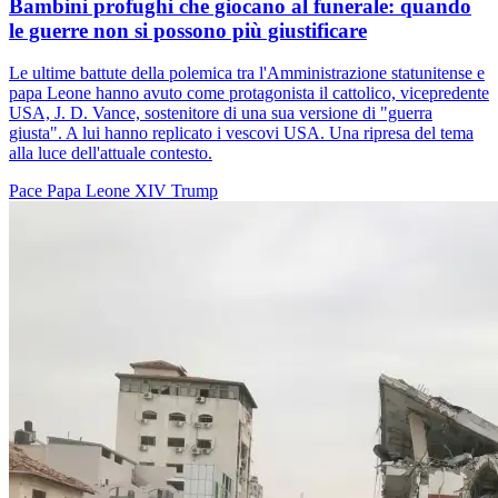
Bambini profughi che giocano al funerale: quando
le guerre non si possono più giustificare
Le ultime battute della polemica tra l'Amministrazione statunitense e
papa Leone hanno avuto come protagonista il cattolico, vicepredente
USA, J. D. Vance, sostenitore di una sua versione di "guerra
giusta". A lui hanno replicato i vescovi USA. Una ripresa del tema
alla luce dell'attuale contesto.
Pace
Papa Leone XIV
Trump