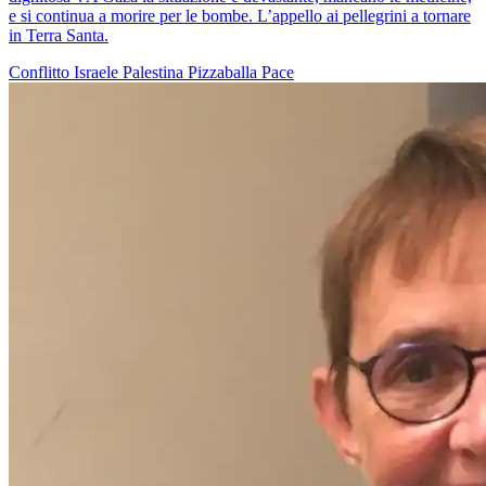
e si continua a morire per le bombe. L’appello ai pellegrini a tornare
in Terra Santa.
Conflitto Israele Palestina
Pizzaballa
Pace