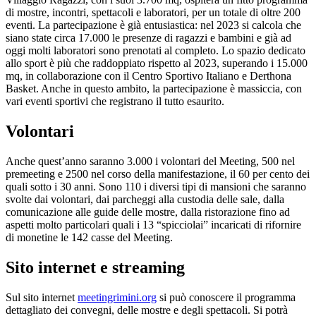
di mostre, incontri, spettacoli e laboratori, per un totale di oltre 200
eventi. La partecipazione è già entusiastica: nel 2023 si calcola che
siano state circa 17.000 le presenze di ragazzi e bambini e già ad
oggi molti laboratori sono prenotati al completo. Lo spazio dedicato
allo sport è più che raddoppiato rispetto al 2023, superando i 15.000
mq, in collaborazione con il Centro Sportivo Italiano e Derthona
Basket. Anche in questo ambito, la partecipazione è massiccia, con
vari eventi sportivi che registrano il tutto esaurito.
Volontari
Anche quest’anno saranno 3.000 i volontari del Meeting, 500 nel
premeeting e 2500 nel corso della manifestazione, il 60 per cento dei
quali sotto i 30 anni. Sono 110 i diversi tipi di mansioni che saranno
svolte dai volontari, dai parcheggi alla custodia delle sale, dalla
comunicazione alle guide delle mostre, dalla ristorazione fino ad
aspetti molto particolari quali i 13 “spicciolai” incaricati di rifornire
di monetine le 142 casse del Meeting.
Sito internet e streaming
Sul sito internet
meetingrimini.org
si può conoscere il programma
dettagliato dei convegni, delle mostre e degli spettacoli. Si potrà