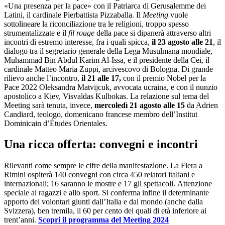
«Una presenza per la pace» con il Patriarca di Gerusalemme dei
Latini, il cardinale Pierbattista Pizzaballa. Il
Meeting
vuole
sottolineare la riconciliazione tra le religioni, troppo spesso
strumentalizzate e il
fil rouge
della pace si dipanerà attraverso altri
incontri di estremo interesse, fra i quali spicca,
il 23 agosto alle 21
, il
dialogo tra il segretario generale della Lega Musulmana mondiale,
Muhammad Bin Abdul Karim Al-Issa, e il presidente della Cei, il
cardinale Matteo Maria Zuppi, arcivescovo di Bologna. Di grande
rilievo anche l’incontro,
il 21 alle 17,
con il premio Nobel per la
Pace 2022 Oleksandra Matvijcuk, avvocata ucraina, e con il nunzio
apostolico a Kiev, Visvaldas Kulbokas. La relazione sul tema del
Meeting sarà tenuta, invece,
mercoledì 21 agosto alle 15
da Adrien
Candiard, teologo, domenicano francese membro dell’Institut
Dominicain d’Études Orientales.
Una ricca offerta: convegni e incontri
Rilevanti come sempre le cifre della manifestazione. La Fiera a
Rimini ospiterà 140 convegni con circa 450 relatori italiani e
internazionali; 16 saranno le mostre e 17 gli spettacoli. Attenzione
speciale ai ragazzi e allo sport. Si conferma infine il determinante
apporto dei volontari giunti dall’Italia e dal mondo (anche dalla
Svizzera), ben tremila, il 60 per cento dei quali di età inferiore ai
trent’anni.
Scopri il programma del Meeting 2024