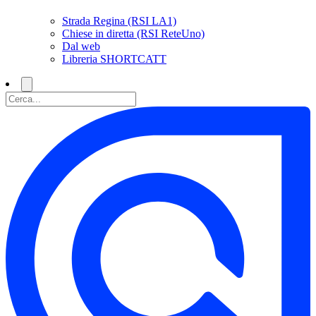
Strada Regina (RSI LA1)
Chiese in diretta (RSI ReteUno)
Dal web
Libreria SHORTCATT