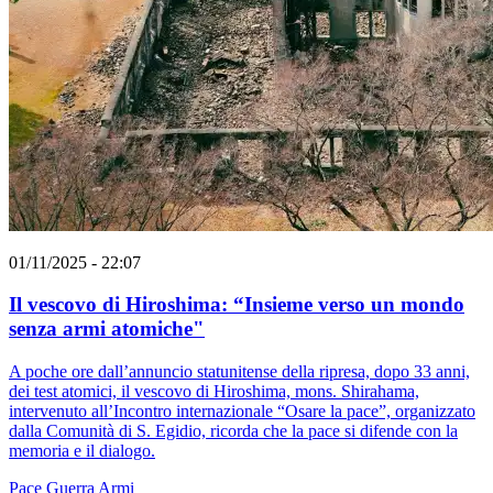
01/11/2025 - 22:07
Il vescovo di Hiroshima: “Insieme verso un mondo
senza armi atomiche"
A poche ore dall’annuncio statunitense della ripresa, dopo 33 anni,
dei test atomici, il vescovo di Hiroshima, mons. Shirahama,
intervenuto all’Incontro internazionale “Osare la pace”, organizzato
dalla Comunità di S. Egidio, ricorda che la pace si difende con la
memoria e il dialogo.
Pace
Guerra
Armi