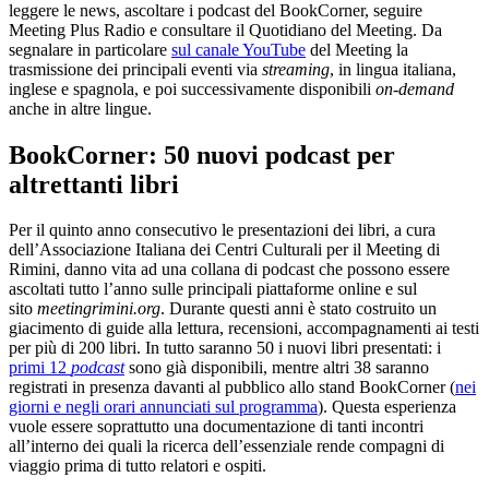
leggere le news, ascoltare i podcast del BookCorner, seguire
Meeting Plus Radio e consultare il Quotidiano del Meeting. Da
segnalare in particolare
sul canale YouTube
del Meeting la
trasmissione dei principali eventi via
streaming
, in lingua italiana,
inglese e spagnola, e poi successivamente disponibili
on-demand
anche in altre lingue.
BookCorner: 50 nuovi podcast per
altrettanti libri
Per il quinto anno consecutivo le presentazioni dei libri, a cura
dell’Associazione Italiana dei Centri Culturali per il Meeting di
Rimini, danno vita ad una collana di podcast che possono essere
ascoltati tutto l’anno sulle principali piattaforme online e sul
sito
meetingrimini.org
. Durante questi anni è stato costruito un
giacimento di guide alla lettura, recensioni, accompagnamenti ai testi
per più di 200 libri. In tutto saranno 50 i nuovi libri presentati: i
primi 12
podcast
sono già disponibili, mentre altri 38 saranno
registrati in presenza davanti al pubblico allo stand BookCorner (
nei
giorni e negli orari annunciati sul programma
). Questa esperienza
vuole essere soprattutto una documentazione di tanti incontri
all’interno dei quali la ricerca dell’essenziale rende compagni di
viaggio prima di tutto relatori e ospiti.