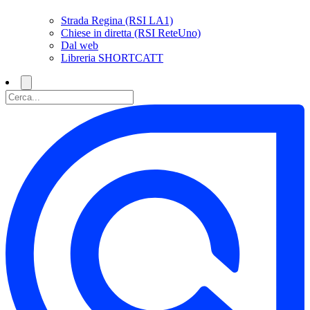
Strada Regina (RSI LA1)
Chiese in diretta (RSI ReteUno)
Dal web
Libreria SHORTCATT