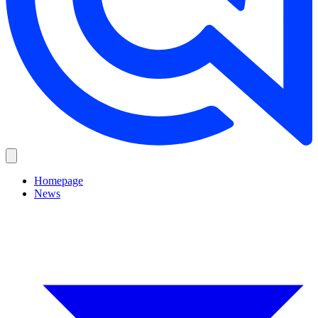
Homepage
News