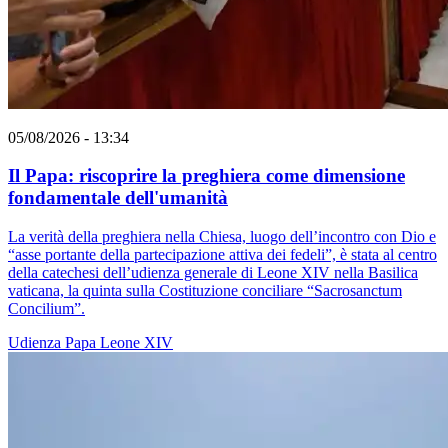
05/08/2026 - 13:34
Il Papa: riscoprire la preghiera come dimensione
fondamentale dell'umanità
La verità della preghiera nella Chiesa, luogo dell’incontro con Dio e
“asse portante della partecipazione attiva dei fedeli”, è stata al centro
della catechesi dell’udienza generale di Leone XIV nella Basilica
vaticana, la quinta sulla Costituzione conciliare “Sacrosanctum
Concilium”.
Udienza
Papa Leone XIV