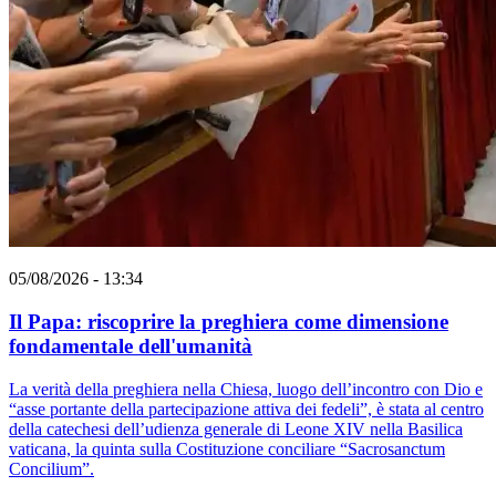
05/08/2026 - 13:34
Il Papa: riscoprire la preghiera come dimensione
fondamentale dell'umanità
La verità della preghiera nella Chiesa, luogo dell’incontro con Dio e
“asse portante della partecipazione attiva dei fedeli”, è stata al centro
della catechesi dell’udienza generale di Leone XIV nella Basilica
vaticana, la quinta sulla Costituzione conciliare “Sacrosanctum
Concilium”.