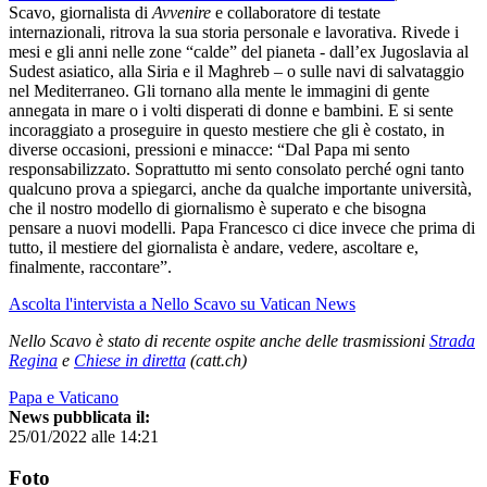
Scavo, giornalista di
Avvenire
e collaboratore di testate
internazionali, ritrova la sua storia personale e lavorativa. Rivede i
mesi e gli anni nelle zone “calde” del pianeta - dall’ex Jugoslavia al
Sudest asiatico, alla Siria e il Maghreb – o sulle navi di salvataggio
nel Mediterraneo. Gli tornano alla mente le immagini di gente
annegata in mare o i volti disperati di donne e bambini. E si sente
incoraggiato a proseguire in questo mestiere che gli è costato, in
diverse occasioni, pressioni e minacce: “Dal Papa mi sento
responsabilizzato. Soprattutto mi sento consolato perché ogni tanto
qualcuno prova a spiegarci, anche da qualche importante università,
che il nostro modello di giornalismo è superato e che bisogna
pensare a nuovi modelli. Papa Francesco ci dice invece che prima di
tutto, il mestiere del giornalista è andare, vedere, ascoltare e,
finalmente, raccontare”.
Ascolta l'intervista a Nello Scavo su Vatican News
Nello Scavo è stato di recente ospite anche delle trasmissioni
Strada
Regina
e
Chiese in diretta
(catt.ch)
Papa e Vaticano
News pubblicata il:
25/01/2022 alle 14:21
Foto