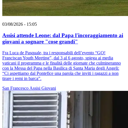
03/08/2026 - 15:05
Assisi attende Leone: dal Papa l'incoraggiamento ai
giovani a sognare "cose grandi"
Fra Luca de Pasquale, tra i responsabili dell’evento “GO!
Franciscan Youth Meeting”, dal 3 al 6 agosto, spiega ai media
vaticani il programma e le finalità delle giornate che culmineranno
con la Messa del Papa nella Basilica di Santa Maria degli Angeli:
“Ci aspettiamo dal Pontefice una parola che inviti i ragazzi a non
tirare i remi in barca”.
San Francesco
Assisi
Giovani