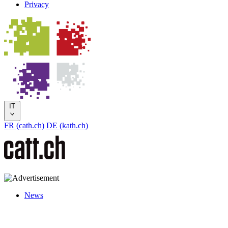
Privacy
IT
FR (cath.ch)
DE (kath.ch)
News