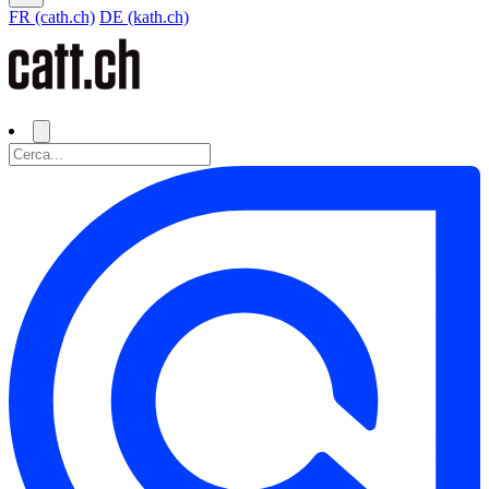
FR (cath.ch)
DE (kath.ch)