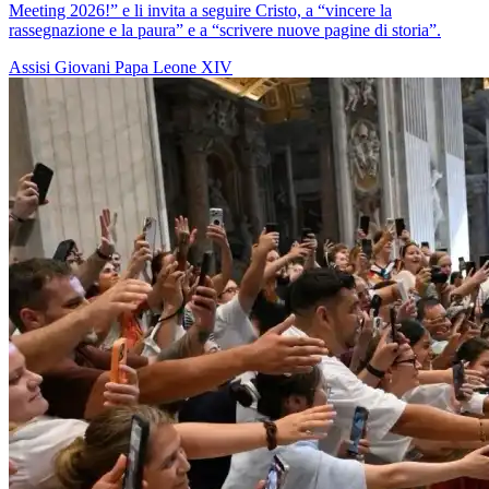
Meeting 2026!” e li invita a seguire Cristo, a “vincere la
rassegnazione e la paura” e a “scrivere nuove pagine di storia”.
Assisi
Giovani
Papa Leone XIV