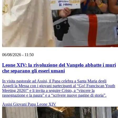
06/08/2026 - 11:50
Leone XIV: la rivoluzione del Vangelo abbatte i muri
che separano gli esseri umani
In visita pastorale ad Assisi, il Papa celebra a Santa Maria degli
Angeli la Messa con i giovani partecipanti al “Go! Franciscan Youth
Meeting 2026!” e li invita a seguire Cristo, a “vincere la
rassegnazione e la paura” e a “scrivere nuove pagine di storia”.
Assisi
Giovani
Papa Leone XIV