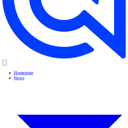
Homepage
News