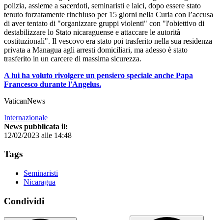
polizia, assieme a sacerdoti, seminaristi e laici, dopo essere stato
tenuto forzatamente rinchiuso per 15 giorni nella Curia con l’accusa
di aver tentato di "organizzare gruppi violenti" con "l'obiettivo di
destabilizzare lo Stato nicaraguense e attaccare le autorità
costituzionali". Il vescovo era stato poi trasferito nella sua residenza
privata a Managua agli arresti domiciliari, ma adesso è stato
trasferito in un carcere di massima sicurezza.
A lui ha voluto rivolgere un pensiero speciale anche Papa
Francesco durante l'Angelus.
VaticanNews
Internazionale
News pubblicata il:
12/02/2023 alle 14:48
Tags
Seminaristi
Nicaragua
Condividi