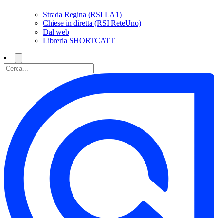
Strada Regina (RSI LA1)
Chiese in diretta (RSI ReteUno)
Dal web
Libreria SHORTCATT