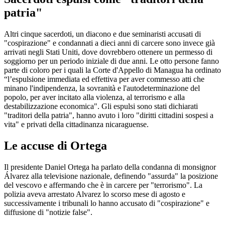
patria"
Altri cinque sacerdoti, un diacono e due seminaristi accusati di
"cospirazione" e condannati a dieci anni di carcere sono invece già
arrivati negli Stati Uniti, dove dovrebbero ottenere un permesso di
soggiorno per un periodo iniziale di due anni. Le otto persone fanno
parte di coloro per i quali la Corte d'Appello di Managua ha ordinato
“l’espulsione immediata ed effettiva per aver commesso atti che
minano l'indipendenza, la sovranità e l'autodeterminazione del
popolo, per aver incitato alla violenza, al terrorismo e alla
destabilizzazione economica". Gli espulsi sono stati dichiarati
"traditori della patria", hanno avuto i loro "diritti cittadini sospesi a
vita" e privati della cittadinanza nicaraguense.
Le accuse di Ortega
Il presidente Daniel Ortega ha parlato della condanna di monsignor
Álvarez alla televisione nazionale, definendo "assurda" la posizione
del vescovo e affermando che è in carcere per "terrorismo". La
polizia aveva arrestato Alvarez lo scorso mese di agosto e
successivamente i tribunali lo hanno accusato di "cospirazione" e
diffusione di "notizie false".