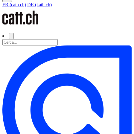
FR (cath.ch)
DE (kath.ch)