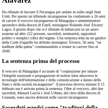
Alavarez
Ha rifiutato di lasciare il Nicaragua per andare in esilio negli Stati
Uniti. Per questo un tribunale nicaraguense ha condannato a 26 anni
di carcere il vescovo nicaraguense di Matagalpa e amministratore
apostolico della diocesi di Estelí, monsignor Rolando José Álvarez
Lagos, il giorno dopo che si è rifiutato di imbarcarsi su un aereo
assieme ad altre 222 persone, sacerdoti, seminaristi, oppositori
politici o semplici critici del regime. Una sentenza letta da un giudice
della Corte d'appello ha definito monsignor Álvarez, 56 anni, "un
traditore della patria" condannandolo a restare in carcere fino al
2049.
La sentenza prima del processo
Il vescovo di Matagalpa è accusato di "cospirazione per minare
l'integrità nazionale e propagazione di notizie false attraverso le
tecnologie dell'informazione e della comunicazione a danno dello
Stato e della società nicaraguense". Il processo doveva iniziare il 15
febbraio ma è arrivata prima la sentenza. Oltre al vescovo, altri due
sacerdoti, Manuel García e José Urbina, del clero della diocesi di
Granada, sono ancora detenuti nelle carceri nicaraguensi.
Sacerdoti espulsi come "traditori della