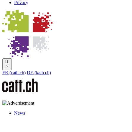
Privacy
IT
FR (cath.ch)
DE (kath.ch)
News