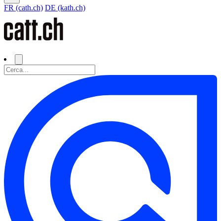
FR (cath.ch)
DE (kath.ch)