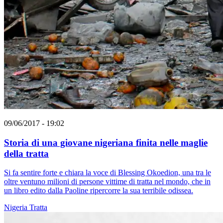
09/06/2017 - 19:02
Storia di una giovane nigeriana finita nelle maglie
della tratta
Si fa sentire forte e chiara la voce di Blessing Okoedion, una tra le
oltre ventuno milioni di persone vittime di tratta nel mondo, che in
un libro edito dalla Paoline ripercorre la sua terribile odissea.
Nigeria
Tratta