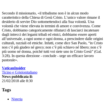
Secondo il missionario, «il tribalismo non è in alcun modo
caratteristico della Chiesa di Gesù Cristo. L’unico valore rimane il
desiderio di servire Dio sottomettendoci alla Sua volontà. Una
volontà che viene rilevata in termini di amore e convivenza. Come
Cristo, dobbiamo categoricamente rifiutarci di lasciarci incatenare
dagli intrecci dei legami tribali ed etnici, dobbiamo essere aperti
all’universale, a ogni uomo e ogni donna, a prescindere dalle origini
culturali, razziali ed etniche. Infatti, come dice San Paolo, “in Cristo
non c’è più giudeo né greco; non c’è più schiavo né libero; non c’è
più uomo né donna, poiché tutti voi siete uno in Cristo Gesù” (Gal.
3:28). In questa direzione - conclude - urge un efficace lavoro
pastorale».
VaticanInsider
Ticino e Grigionitaliano
News pubblicata il:
21/02/2018 alle 8:30
Tags
Nigeria