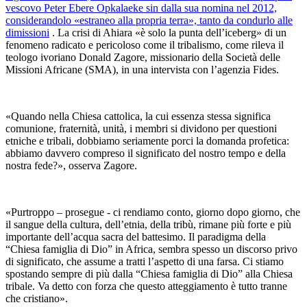
vescovo Peter Ebere Opkalaeke sin dalla sua nomina nel 2012,
considerandolo «estraneo alla propria terra», tanto da condurlo alle
dimissioni
. La crisi di Ahiara «è solo la punta dell’iceberg» di un
fenomeno radicato e pericoloso come il tribalismo, come rileva il
teologo ivoriano Donald Zagore, missionario della Società delle
Missioni Africane (SMA), in una intervista con l’agenzia Fides.
«Quando nella Chiesa cattolica, la cui essenza stessa significa
comunione, fraternità, unità, i membri si dividono per questioni
etniche e tribali, dobbiamo seriamente porci la domanda profetica:
abbiamo davvero compreso il significato del nostro tempo e della
nostra fede?», osserva Zagore.
«Purtroppo – prosegue - ci rendiamo conto, giorno dopo giorno, che
il sangue della cultura, dell’etnia, della tribù, rimane più forte e più
importante dell’acqua sacra del battesimo. Il paradigma della
“Chiesa famiglia di Dio” in Africa, sembra spesso un discorso privo
di significato, che assume a tratti l’aspetto di una farsa. Ci stiamo
spostando sempre di più dalla “Chiesa famiglia di Dio” alla Chiesa
tribale. Va detto con forza che questo atteggiamento è tutto tranne
che cristiano».