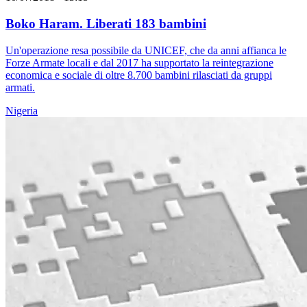
Boko Haram. Liberati 183 bambini
Un'operazione resa possibile da UNICEF, che da anni affianca le
Forze Armate locali e dal 2017 ha supportato la reintegrazione
economica e sociale di oltre 8.700 bambini rilasciati da gruppi
armati.
Nigeria