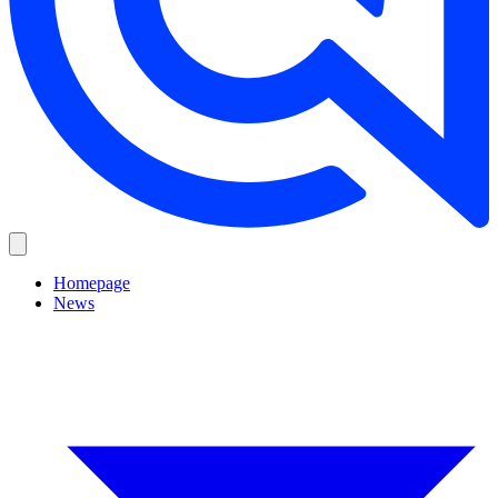
Homepage
News