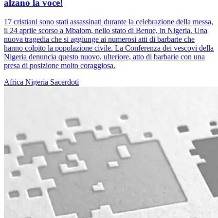
alzano la voce!
17 cristiani sono stati assassinati durante la celebrazione della messa,
il 24 aprile scorso a Mbalom, nello stato di Benue, in Nigeria. Una
nuova tragedia che si aggiunge ai numerosi atti di barbarie che
hanno colpito la popolazione civile. La Conferenza dei vescovi della
Nigeria denuncia questo nuovo, ulteriore, atto di barbarie con una
presa di posizione molto coraggiosa.
Africa
Nigeria
Sacerdoti