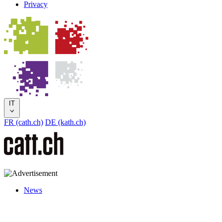
Privacy
IT
FR (cath.ch)
DE (kath.ch)
News