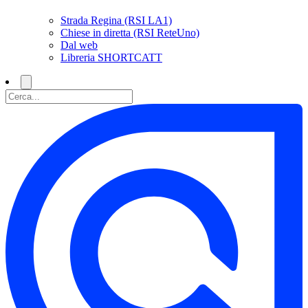
Strada Regina (RSI LA1)
Chiese in diretta (RSI ReteUno)
Dal web
Libreria SHORTCATT