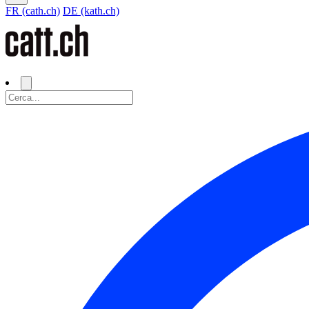
FR (cath.ch)
DE (kath.ch)