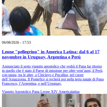
06/08/2026 - 17:53
Leone "pellegrino" in America Latina: dal 6 al 17
novembre in Uruguay, Argentina e Perù
Annunciato il sesto viaggio apostolico che vedrà il Papa far ritorno
in quello che è stato il Paese di missione per oltre vent’anni, il Perù,
con tappa, tra le altre, a Chiclayo e Pucallpa, nel cuore
dell’Amazzonia. Il Pontefice si recherà poi nella terra natale di Papa
Francesco, l’Argentina, e nell’Uruguay.
Viaggio Apostolico
Papa Leone XIV
Americalatina