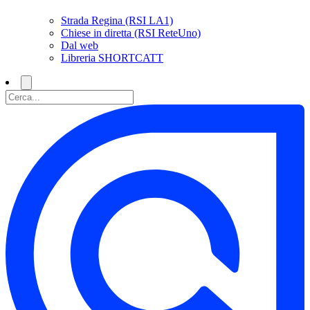
Strada Regina (RSI LA1)
Chiese in diretta (RSI ReteUno)
Dal web
Libreria SHORTCATT