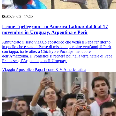
06/08/2026 - 17:53
Leone "pellegrino" in America Latina: dal 6 al 17
novembre in Uruguay, Argentina e Perù
Annunciato il sesto viaggio apostolico che vedrà il Papa far ritorno
in quello che è stato il Paese di missione per oltre vent’anni, il Perù,
con tappa, tra le altre, a Chiclayo e Pucallpa, nel cuore
dell’Amazzonia. Il Pontefice si recherà poi nella terra natale di Papa
Francesco, l’Argentina, e nell’Uruguay.
Viaggio Apostolico
Papa Leone XIV
Americalatina