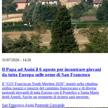
31/07/2026 - 14:26
Il Papa ad Assisi il 6 agosto per incontrare giovani
da tutta Europa sulle orme di San Francesco
Il "GO! Franciscan Youth Meeting 2026" riunirà nella cittadina
umbra ragazzi e ragazze del cammino francescano e di diverse
pastorali giovanili di tutta Europa con il Pontefice a Santa Maria
degli Angeli. Anche un gruppetto di ticinesi sarà presente.
San Francesco
Assisi
Pastorale Giovanile