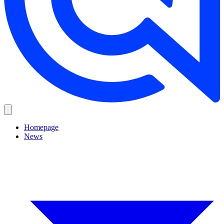
Homepage
News