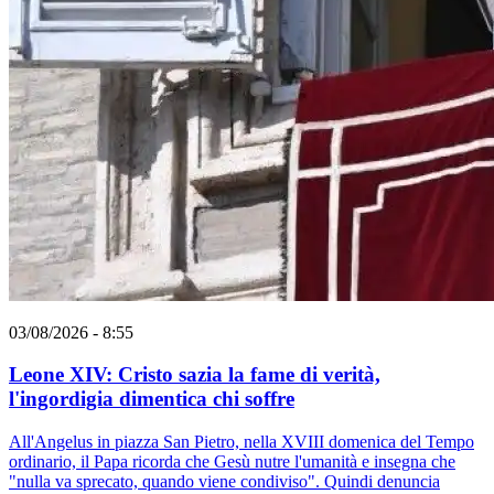
03/08/2026 - 8:55
Leone XIV: Cristo sazia la fame di verità,
l'ingordigia dimentica chi soffre
All'Angelus in piazza San Pietro, nella XVIII domenica del Tempo
ordinario, il Papa ricorda che Gesù nutre l'umanità e insegna che
"nulla va sprecato, quando viene condiviso". Quindi denuncia