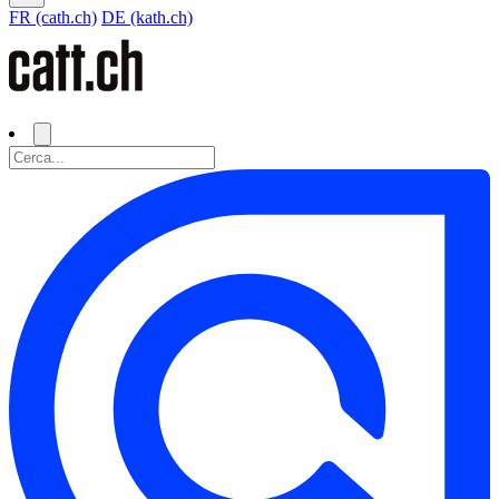
FR (cath.ch)
DE (kath.ch)