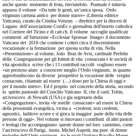
anche questo momento di festa, rinviandolo. Puntuale è tuttavia
apparso il volume «Da tutte le genti, un’unica sposa. Ordo
virginum carisma antico per donne nuove» (Libreria editrice
Vaticana), curato da Cristina Vonzun – direttrice per la diocesi di
Lugano dell’associazione ComEc e giornalista dell'inserto catholica
nel Corriere del Ticino e di catt.ch. Il volume raccoglie qualificati
commenti all’Istruzione «Ecclesiae Sponsae Imago» il documento
Vaticano del 2018 che contiene i criteri circa il discernimento
vocazionale e la formazione per questa scelta di vita. Nella
«Presentazione» al volume, João Braz de Aviz, cardinale Prefetto
della Congregazione per gli Istituti di vita consacrata e le società di
vita apostolica scrive che i 13 contributi raccolti vogliono essere
«un prezioso aiuto a conoscere meglio l’Ordo virginum, in quanto
approfondiscono da diverse prospettive la vocazione delle vergini
consacrate, chiamate ad essere (…) dono per la Chiesa di oggi e
per il mondo intero». Ed è proprio nel concreto della storia, secondo
lo spirito pastorale del Concilio Vaticano II, che il card. Tobin,
arcivescovo di Newark (USA) e gia segretario della
«Congregazione», invita «le sorelle consacrate» ad essere la Chiesa
della prossimità evangelica, vicina a «credenti, non credenti,
agnostici, laddove scorre e si gioca la maggior parte della vita delle
persone di oggi». Nel volume si ritrovano i contributi di altri pastori
e teologi che accompagnano queste donne nel loro cammino, come
l’arcivescovo di Parigi, mons. Michel Aupetit, ma pure di donne
teologhe dell’Ordo virginum, tra le quali l'italiana Rosalba Manes,