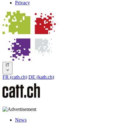
Privacy
IT
FR (cath.ch)
DE (kath.ch)
News