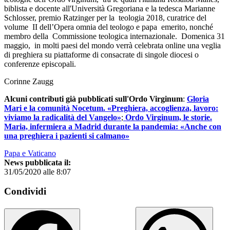
biblista e docente all'Università Gregoriana e la tedesca Marianne
Schlosser, premio Ratzinger per la teologia 2018, curatrice del
volume II dell’Opera omnia del teologo e papa emerito, nonché
membro della Commissione teologica internazionale. Domenica 31
maggio, in molti paesi del mondo verrà celebrata online una veglia
di preghiera su piattaforme di consacrate di singole diocesi o
conferenze episcopali.
Corinne Zaugg
Alcuni contributi già pubblicati sull'Ordo Virginum
:
Gloria
Mari e la comunità Nocetum. «Preghiera, accoglienza, lavoro:
viviamo la radicalità del Vangelo»
;
Ordo Virginum, le storie.
Maria, infermiera a Madrid durante la pandemia: «Anche con
una preghiera i pazienti si calmano»
Papa e Vaticano
News pubblicata il:
31/05/2020 alle 8:07
Condividi