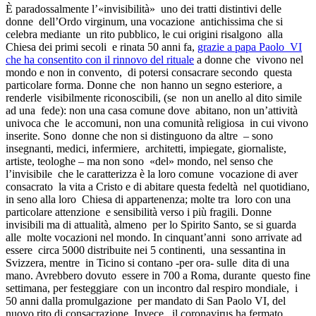
È paradossalmente l’«invisibilità» uno dei tratti distintivi delle
donne dell’Ordo virginum, una vocazione antichissima che si
celebra mediante un rito pubblico, le cui origini risalgono alla
Chiesa dei primi secoli e rinata 50 anni fa,
grazie a papa Paolo VI
che ha consentito con il rinnovo del rituale
a donne che vivono nel
mondo e non in convento, di potersi consacrare secondo questa
particolare forma. Donne che non hanno un segno esteriore, a
renderle visibilmente riconoscibili, (se non un anello al dito simile
ad una fede): non una casa comune dove abitano, non un’attività
univoca che le accomuni, non una comunità religiosa in cui vivono
inserite. Sono donne che non si distinguono da altre – sono
insegnanti, medici, infermiere, architetti, impiegate, giornaliste,
artiste, teologhe – ma non sono «del» mondo, nel senso che
l’invisibile che le caratterizza è la loro comune vocazione di aver
consacrato la vita a Cristo e di abitare questa fedeltà nel quotidiano,
in seno alla loro Chiesa di appartenenza; molte tra loro con una
particolare attenzione e sensibilità verso i più fragili. Donne
invisibili ma di attualità, almeno per lo Spirito Santo, se si guarda
alle molte vocazioni nel mondo. In cinquant’anni sono arrivate ad
essere circa 5000 distribuite nei 5 continenti, una sessantina in
Svizzera, mentre in Ticino si contano -per ora- sulle dita di una
mano. Avrebbero dovuto essere in 700 a Roma, durante questo fine
settimana, per festeggiare con un incontro dal respiro mondiale, i
50 anni dalla promulgazione per mandato di San Paolo VI, del
nuovo rito di consacrazione. Invece, il coronavirus ha fermato