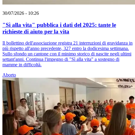
30/07/2026 - 10:26
"Sì alla vita" pubblica i dati del 2025: tante le
richieste di aiuto per la vita
Il bollettino dell'associazione registra 21 interruzioni di gravidanza in
più rispetto all'anno precedente, 327 entro la dodicesima settimana.
Sullo sfondo un cantone con il minimo storico di nascite negli ultimi
settant'anni. Continua l'impegno di "Sì alla vita" a sostegno di
mamme in difficoltà.
Aborto