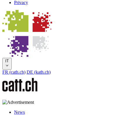
Privacy
IT
FR (cath.ch)
DE (kath.ch)
News