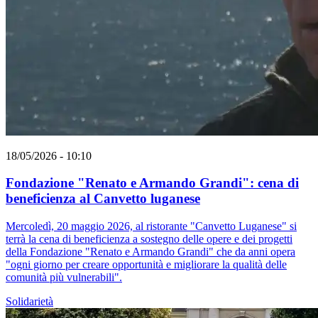
18/05/2026 - 10:10
Fondazione "Renato e Armando Grandi": cena di
beneficienza al Canvetto luganese
Mercoledì, 20 maggio 2026, al ristorante "Canvetto Luganese" si
terrà la cena di beneficienza a sostegno delle opere e dei progetti
della Fondazione "Renato e Armando Grandi" che da anni opera
"ogni giorno per creare opportunità e migliorare la qualità delle
comunità più vulnerabili".
Solidarietà