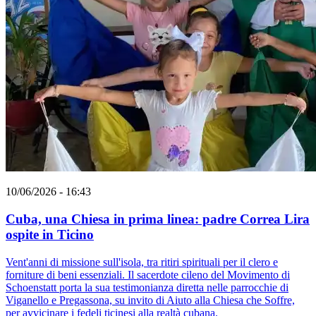
10/06/2026 - 16:43
Cuba, una Chiesa in prima linea: padre Correa Lira
ospite in Ticino
Vent'anni di missione sull'isola, tra ritiri spirituali per il clero e
forniture di beni essenziali. Il sacerdote cileno del Movimento di
Schoenstatt porta la sua testimonianza diretta nelle parrocchie di
Viganello e Pregassona, su invito di Aiuto alla Chiesa che Soffre,
per avvicinare i fedeli ticinesi alla realtà cubana.