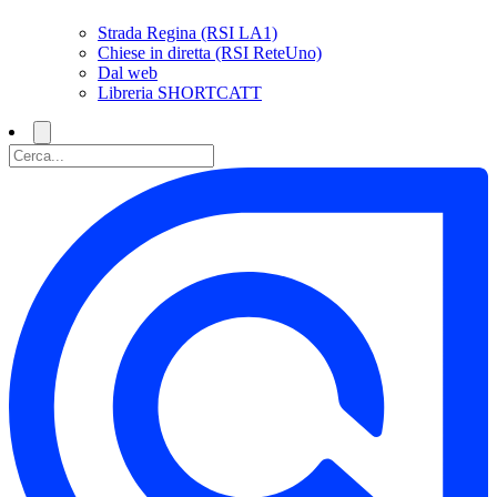
Strada Regina (RSI LA1)
Chiese in diretta (RSI ReteUno)
Dal web
Libreria SHORTCATT