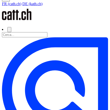
FR (cath.ch)
DE (kath.ch)