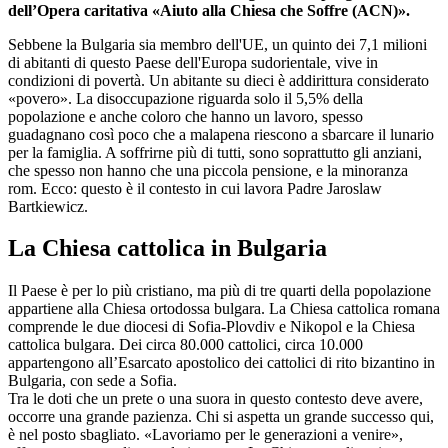
dell’Opera caritativa «Aiuto alla Chiesa che Soffre (ACN)».
Sebbene la Bulgaria sia membro dell'UE, un quinto dei 7,1 milioni
di abitanti di questo Paese dell'Europa sudorientale, vive in
condizioni di povertà. Un abitante su dieci è addirittura considerato
«povero». La disoccupazione riguarda solo il 5,5% della
popolazione e anche coloro che hanno un lavoro, spesso
guadagnano così poco che a malapena riescono a sbarcare il lunario
per la famiglia. A soffrirne più di tutti, sono soprattutto gli anziani,
che spesso non hanno che una piccola pensione, e la minoranza
rom. Ecco: questo è il contesto in cui lavora Padre Jaroslaw
Bartkiewicz.
La Chiesa cattolica in Bulgaria
Il Paese è per lo più cristiano, ma più di tre quarti della popolazione
appartiene alla Chiesa ortodossa bulgara. La Chiesa cattolica romana
comprende le due diocesi di Sofia-Plovdiv e Nikopol e la Chiesa
cattolica bulgara. Dei circa 80.000 cattolici, circa 10.000
appartengono all’Esarcato apostolico dei cattolici di rito bizantino in
Bulgaria, con sede a Sofia.
Tra le doti che un prete o una suora in questo contesto deve avere,
occorre una grande pazienza. Chi si aspetta un grande successo qui,
è nel posto sbagliato. «Lavoriamo per le generazioni a venire»,