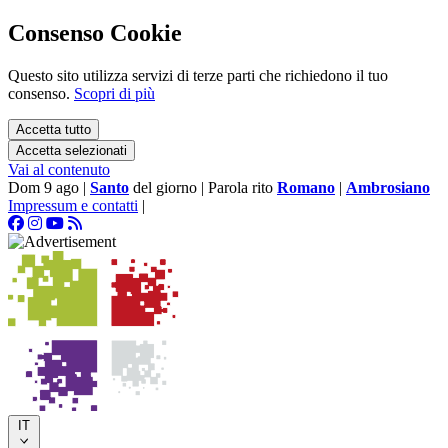
Consenso Cookie
Questo sito utilizza servizi di terze parti che richiedono il tuo
consenso.
Scopri di più
Accetta tutto
Accetta selezionati
Vai al contenuto
Dom 9 ago
|
Santo
del giorno
|
Parola rito
Romano
|
Ambrosiano
Impressum e contatti
|
IT