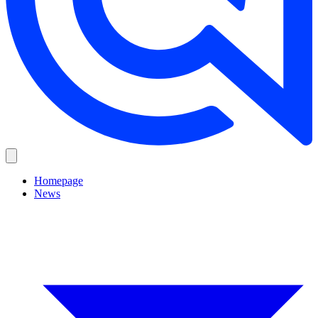
Homepage
News