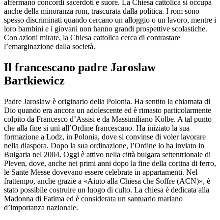
affermano concordi sacerdoti e suore. La Chiesa cattolica si occupa
anche della minoranza rom, trascurata dalla politica. I rom sono
spesso discriminati quando cercano un alloggio o un lavoro, mentre i
loro bambini e i giovani non hanno grandi prospettive scolastiche.
Con azioni mirate, la Chiesa cattolica cerca di contrastare
l’emarginazione dalla società.
Il francescano padre Jaroslaw
Bartkiewicz
Padre Jaroslaw è originario della Polonia. Ha sentito la chiamata di
Dio quando era ancora un adolescente ed è rimasto particolarmente
colpito da Francesco d’Assisi e da Massimiliano Kolbe. A tal punto
che alla fine si unì all’Ordine francescano. Ha iniziato la sua
formazione a Lodz, in Polonia, dove si convinse di voler lavorare
nella diaspora. Dopo la sua ordinazione, l’Ordine lo ha inviato in
Bulgaria nel 2004. Oggi è attivo nella città bulgara settentrionale di
Pleven, dove, anche nei primi anni dopo la fine della cortina di ferro,
le Sante Messe dovevano essere celebrate in appartamenti. Nel
frattempo, anche grazie a «Aiuto alla Chiesa che Soffre (ACN)», è
stato possibile costruire un luogo di culto. La chiesa è dedicata alla
Madonna di Fatima ed è considerata un santuario mariano
d’importanza nazionale.