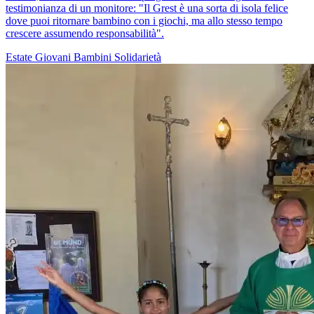
testimonianza di un monitore: "Il Grest è una sorta di isola felice
dove puoi ritornare bambino con i giochi, ma allo stesso tempo
crescere assumendo responsabilità".
Estate
Giovani
Bambini
Solidarietà