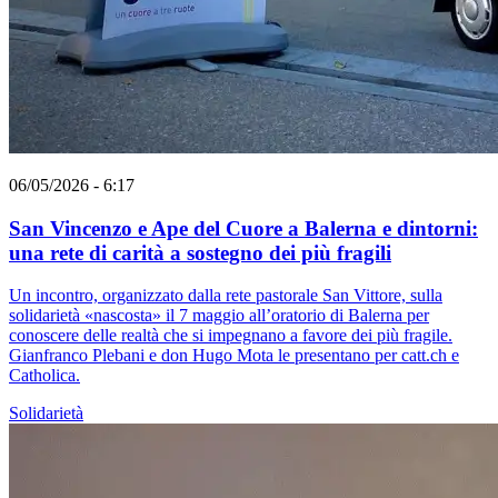
06/05/2026 - 6:17
San Vincenzo e Ape del Cuore a Balerna e dintorni:
una rete di carità a sostegno dei più fragili
Un incontro, organizzato dalla rete pastorale San Vittore, sulla
solidarietà «nascosta» il 7 maggio all’oratorio di Balerna per
conoscere delle realtà che si impegnano a favore dei più fragile.
Gianfranco Plebani e don Hugo Mota le presentano per catt.ch e
Catholica.
Solidarietà