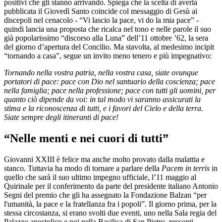
positivi che gli stanno arrivando. Spiega che la scelta di averla
pubblicata il Giovedì Santo coincide col messaggio di Gesù ai
discepoli nel cenacolo - “Vi lascio la pace, vi do la mia pace” -
quindi lancia una proposta che ricalca nel tono e nelle parole il suo
già popolarissimo “discorso alla Luna” dell’11 ottobre ’62, la sera
del giorno d’apertura del Concilio. Ma stavolta, al medesimo incipit
“tornando a casa”, segue un invito meno tenero e più impegnativo:
Tornando nella vostra patria, nella vostra casa, siate ovunque
portatori di pace: pace con Dio nel santuario della coscienza; pace
nella famiglia; pace nella professione; pace con tutti gli uomini, per
quanto ciò dipende da voi: in tal modo vi saranno assicurati la
stima e la riconoscenza di tutti, e i favori del Cielo e della terra.
Siate sempre degli itineranti di pace!
“Nelle menti e nei cuori di tutti”
Giovanni XXIII è felice ma anche molto provato dalla malattia e
stanco. Tuttavia ha modo di tornare a parlare della
Pacem in terris
in
quello che sarà il suo ultimo impegno ufficiale, l’11 maggio al
Quirinale per il conferimento da parte del presidente italiano Antonio
Segni del premio che gli ha assegnato la Fondazione Balzan “per
l'umanità, la pace e la fratellanza fra i popoli”. Il giorno prima, per la
stessa circostanza, si erano svolti due eventi, uno nella Sala regia del
Palazzo apostolico e poi nella Basilica di San Pietro, presenti