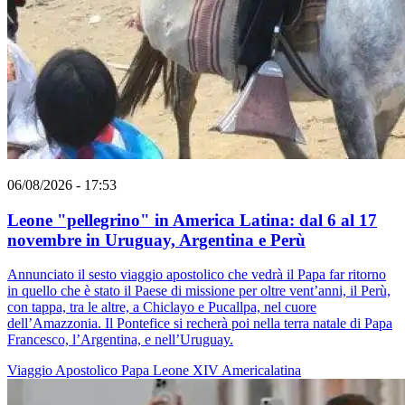
06/08/2026 - 17:53
Leone "pellegrino" in America Latina: dal 6 al 17
novembre in Uruguay, Argentina e Perù
Annunciato il sesto viaggio apostolico che vedrà il Papa far ritorno
in quello che è stato il Paese di missione per oltre vent’anni, il Perù,
con tappa, tra le altre, a Chiclayo e Pucallpa, nel cuore
dell’Amazzonia. Il Pontefice si recherà poi nella terra natale di Papa
Francesco, l’Argentina, e nell’Uruguay.
Viaggio Apostolico
Papa Leone XIV
Americalatina