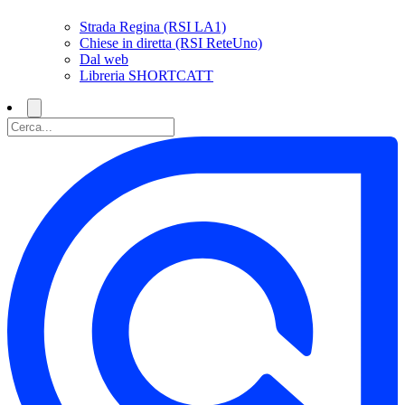
Strada Regina (RSI LA1)
Chiese in diretta (RSI ReteUno)
Dal web
Libreria SHORTCATT