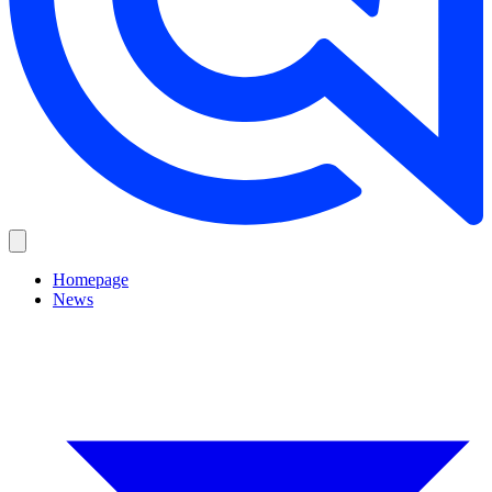
Homepage
News