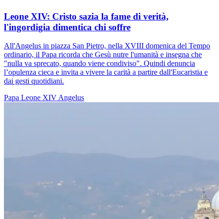
Leone XIV: Cristo sazia la fame di verità,
l'ingordigia dimentica chi soffre
All'Angelus in piazza San Pietro, nella XVIII domenica del Tempo
ordinario, il Papa ricorda che Gesù nutre l'umanità e insegna che
"nulla va sprecato, quando viene condiviso". Quindi denuncia
l’opulenza cieca e invita a vivere la carità a partire dall'Eucaristia e
dai gesti quotidiani.
Papa Leone XIV
Angelus