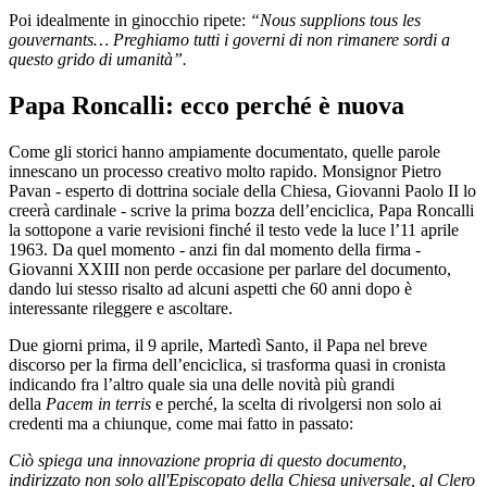
Poi idealmente in ginocchio ripete:
“Nous supplions tous les
gouvernants… Preghiamo tutti i governi di non rimanere sordi a
questo grido di umanità”.
Papa Roncalli: ecco perché è nuova
Come gli storici hanno ampiamente documentato, quelle parole
innescano un processo creativo molto rapido. Monsignor Pietro
Pavan - esperto di dottrina sociale della Chiesa, Giovanni Paolo II lo
creerà cardinale - scrive la prima bozza dell’enciclica, Papa Roncalli
la sottopone a varie revisioni finché il testo vede la luce l’11 aprile
1963. Da quel momento - anzi fin dal momento della firma -
Giovanni XXIII non perde occasione per parlare del documento,
dando lui stesso risalto ad alcuni aspetti che 60 anni dopo è
interessante rileggere e ascoltare.
Due giorni prima, il 9 aprile, Martedì Santo, il Papa nel breve
discorso per la firma dell’enciclica, si trasforma quasi in cronista
indicando fra l’altro quale sia una delle novità più grandi
della
Pacem in terris
e perché, la scelta di rivolgersi non solo ai
credenti ma a chiunque, come mai fatto in passato:
Ciò spiega una innovazione propria di questo documento,
indirizzato non solo all'Episcopato della Chiesa universale, al Clero