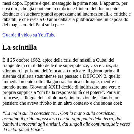
mesi dopo. Eppure è quel messaggio la prima nota. L’appunto, per
così dire, che già contiene in embrione l’intero del documento
destinato a suscitare grandi apprezzamenti internazionali, e critiche e
dibattiti, e che resta a 60 anni dalla sua pubblicazione un caposaldo
del magistero dei Papi sulla pace.
Guarda il video su YouTube
La scintilla
È il 25 ottobre 1962, apice della crisi dei missili a Cuba, del
frangente in cui il dito delle due superpotenze, Usa e Urss, sta
sfiorando il pulsante dell’olocausto nucleare. Il giorno prima il
sistema di allerta statunitense era passato a DEFCON 2, quello
immediatamente sotto alla guerra atomica e dunque, mentre il
mondo trema, Giovanni XXIII decide di indirizzare una vera e
propria supplica a “chi ha la responsabilità del potere”. Parla in
francese, la lingua della diplomazia internazionale, citando un
pensiero che aveva rivolto in un altro contesto e che suona così:
“La main sur la conscience… Con la mano sulla coscienza,
ascoltino il grido angoscioso che da ogni punto della terra, dai
bambini innocenti agli anziani, dai singoli alle comunità, sale verso
il Cielo: pace! Pace”.