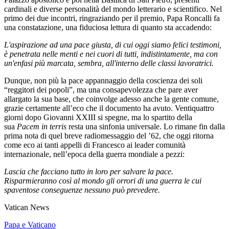
cardinali e diverse personalità del mondo letterario e scientifico. Nel
primo dei due incontri, ringraziando per il premio, Papa Roncalli fa
una constatazione, una fiduciosa lettura di quanto sta accadendo:
L'aspirazione ad una pace giusta, di cui oggi siamo felici testimoni,
è penetrata nelle menti e nei cuori di tutti, indistintamente, ma con
un'enfasi più marcata, sembra, all'interno delle classi lavoratrici.
Dunque, non più la pace appannaggio della coscienza dei soli
“reggitori dei popoli”, ma una consapevolezza che pare aver
allargato la sua base, che coinvolge adesso anche la gente comune,
grazie certamente all’eco che il documento ha avuto. Ventiquattro
giorni dopo Giovanni XXIII si spegne, ma lo spartito della
sua
Pacem in terris
resta una sinfonia universale. Lo rimane fin dalla
prima nota di quel breve radiomessaggio del ’62, che oggi ritorna
come eco ai tanti appelli di Francesco ai leader comunità
internazionale, nell’epoca della guerra mondiale a pezzi:
Lascia che facciano tutto in loro per salvare la pace.
Risparmieranno così al mondo gli orrori di una guerra le cui
spaventose conseguenze nessuno può prevedere.
Vatican News
Papa e Vaticano