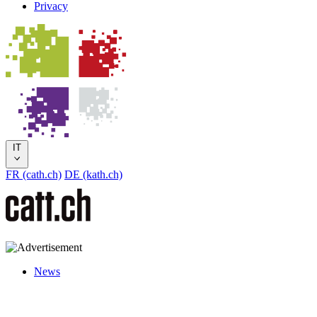
Privacy
IT
FR (cath.ch)
DE (kath.ch)
News