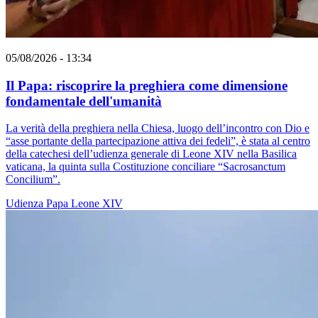
05/08/2026 - 13:34
Il Papa: riscoprire la preghiera come dimensione
fondamentale dell'umanità
La verità della preghiera nella Chiesa, luogo dell’incontro con Dio e
“asse portante della partecipazione attiva dei fedeli”, è stata al centro
della catechesi dell’udienza generale di Leone XIV nella Basilica
vaticana, la quinta sulla Costituzione conciliare “Sacrosanctum
Concilium”.
Udienza
Papa Leone XIV