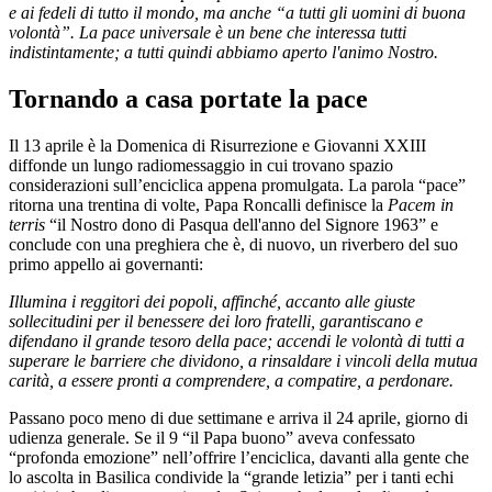
e ai fedeli di tutto il mondo, ma anche “a tutti gli uomini di buona
volontà”. La pace universale è un bene che interessa tutti
indistintamente; a tutti quindi abbiamo aperto l'animo Nostro.
Tornando a casa portate la pace
Il 13 aprile è la Domenica di Risurrezione e Giovanni XXIII
diffonde un lungo radiomessaggio in cui trovano spazio
considerazioni sull’enciclica appena promulgata. La parola “pace”
ritorna una trentina di volte, Papa Roncalli definisce la
Pacem in
terris
“il Nostro dono di Pasqua dell'anno del Signore 1963” e
conclude con una preghiera che è, di nuovo, un riverbero del suo
primo appello ai governanti:
Illumina i reggitori dei popoli, affinché, accanto alle giuste
sollecitudini per il benessere dei loro fratelli, garantiscano e
difendano il grande tesoro della pace; accendi le volontà di tutti a
superare le barriere che dividono, a rinsaldare i vincoli della mutua
carità, a essere pronti a comprendere, a compatire, a perdonare.
Passano poco meno di due settimane e arriva il 24 aprile, giorno di
udienza generale. Se il 9 “il Papa buono” aveva confessato
“profonda emozione” nell’offrire l’enciclica, davanti alla gente che
lo ascolta in Basilica condivide la “grande letizia” per i tanti echi