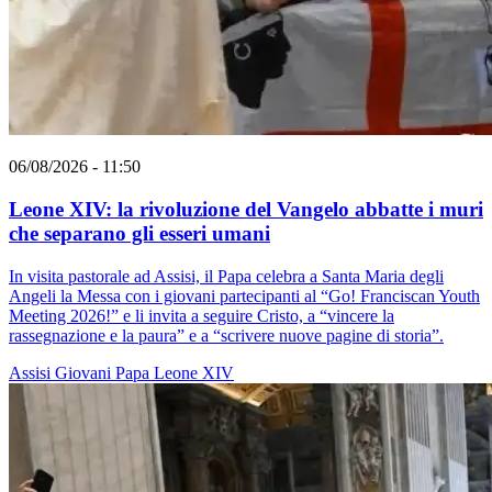
06/08/2026 - 11:50
Leone XIV: la rivoluzione del Vangelo abbatte i muri
che separano gli esseri umani
In visita pastorale ad Assisi, il Papa celebra a Santa Maria degli
Angeli la Messa con i giovani partecipanti al “Go! Franciscan Youth
Meeting 2026!” e li invita a seguire Cristo, a “vincere la
rassegnazione e la paura” e a “scrivere nuove pagine di storia”.
Assisi
Giovani
Papa Leone XIV