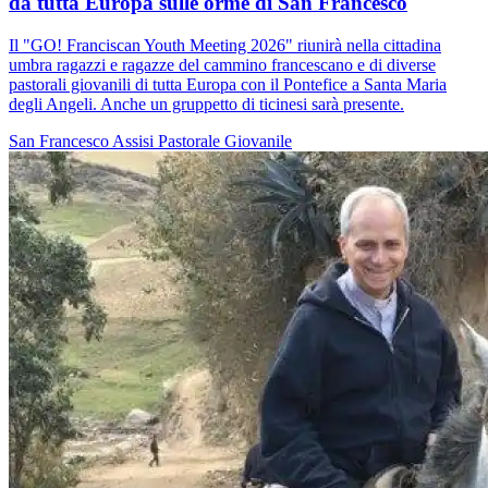
da tutta Europa sulle orme di San Francesco
Il "GO! Franciscan Youth Meeting 2026" riunirà nella cittadina
umbra ragazzi e ragazze del cammino francescano e di diverse
pastorali giovanili di tutta Europa con il Pontefice a Santa Maria
degli Angeli. Anche un gruppetto di ticinesi sarà presente.
San Francesco
Assisi
Pastorale Giovanile