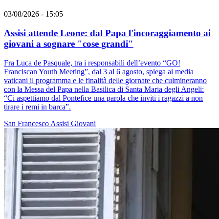
03/08/2026 - 15:05
Assisi attende Leone: dal Papa l'incoraggiamento ai
giovani a sognare "cose grandi"
Fra Luca de Pasquale, tra i responsabili dell’evento “GO!
Franciscan Youth Meeting”, dal 3 al 6 agosto, spiega ai media
vaticani il programma e le finalità delle giornate che culmineranno
con la Messa del Papa nella Basilica di Santa Maria degli Angeli:
“Ci aspettiamo dal Pontefice una parola che inviti i ragazzi a non
tirare i remi in barca”.
San Francesco
Assisi
Giovani