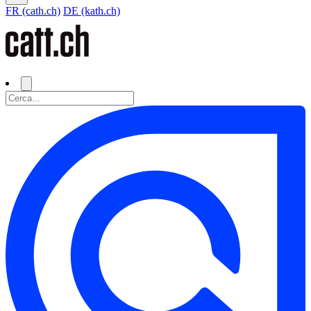
FR (cath.ch)
DE (kath.ch)