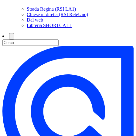
Strada Regina (RSI LA1)
Chiese in diretta (RSI ReteUno)
Dal web
Libreria SHORTCATT