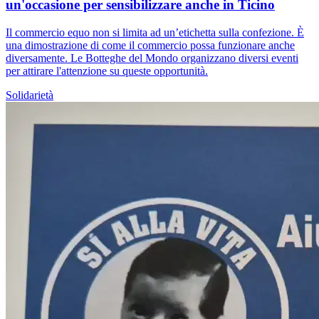
un'occasione per sensibilizzare anche in Ticino
Il commercio equo non si limita ad un’etichetta sulla confezione. È
una dimostrazione di come il commercio possa funzionare anche
diversamente. Le Botteghe del Mondo organizzano diversi eventi
per attirare l'attenzione su queste opportunità.
Solidarietà