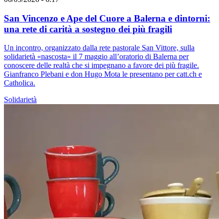
San Vincenzo e Ape del Cuore a Balerna e dintorni:
una rete di carità a sostegno dei più fragili
Un incontro, organizzato dalla rete pastorale San Vittore, sulla
solidarietà «nascosta» il 7 maggio all’oratorio di Balerna per
conoscere delle realtà che si impegnano a favore dei più fragile.
Gianfranco Plebani e don Hugo Mota le presentano per catt.ch e
Catholica.
Solidarietà