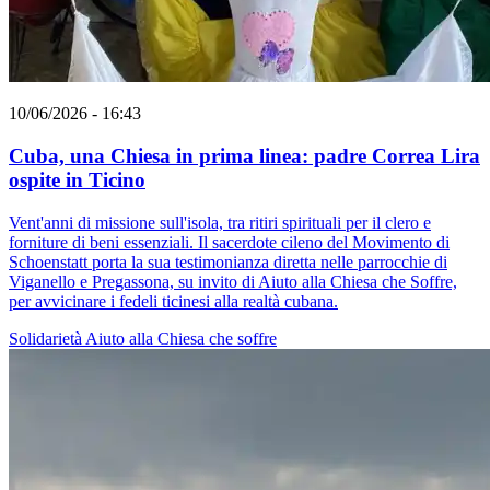
10/06/2026 - 16:43
Cuba, una Chiesa in prima linea: padre Correa Lira
ospite in Ticino
Vent'anni di missione sull'isola, tra ritiri spirituali per il clero e
forniture di beni essenziali. Il sacerdote cileno del Movimento di
Schoenstatt porta la sua testimonianza diretta nelle parrocchie di
Viganello e Pregassona, su invito di Aiuto alla Chiesa che Soffre,
per avvicinare i fedeli ticinesi alla realtà cubana.
Solidarietà
Aiuto alla Chiesa che soffre