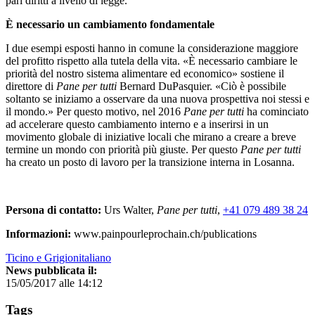
pari diritti a livello di legge.
È necessario un cambiamento fondamentale
I due esempi esposti hanno in comune la considerazione maggiore
del profitto rispetto alla tutela della vita. «È necessario cambiare le
priorità del nostro sistema alimentare ed economico» sostiene il
direttore di
Pane per tutti
Bernard DuPasquier. «Ciò è possibile
soltanto se iniziamo a osservare da una nuova prospettiva noi stessi e
il mondo.» Per questo motivo, nel 2016
Pane per tutti
ha cominciato
ad accelerare questo cambiamento interno e a inserirsi in un
movimento globale di iniziative locali che mirano a creare a breve
termine un mondo con priorità più giuste. Per questo
Pane per tutti
ha creato un posto di lavoro per la transizione interna in Losanna.
Persona di contatto:
Urs Walter,
Pane per tutti
,
+41 079 489 38 24
Informazioni:
www.painpourleprochain.ch/publications
Ticino e Grigionitaliano
News pubblicata il:
15/05/2017 alle 14:12
Tags