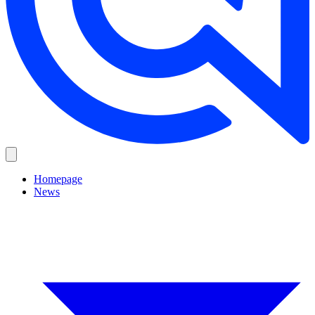
Homepage
News