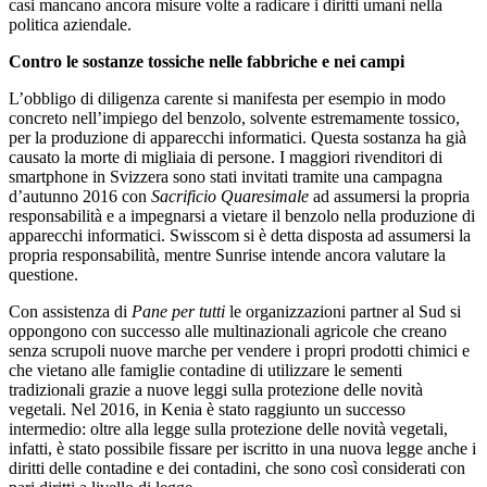
casi mancano ancora misure volte a radicare i diritti umani nella
politica aziendale.
Contro le sostanze tossiche nelle fabbriche e nei campi
L’obbligo di diligenza carente si manifesta per esempio in modo
concreto nell’impiego del benzolo, solvente estremamente tossico,
per la produzione di apparecchi informatici. Questa sostanza ha già
causato la morte di migliaia di persone. I maggiori rivenditori di
smartphone in Svizzera sono stati invitati tramite una campagna
d’autunno 2016 con
Sacrificio Quaresimale
ad assumersi la propria
responsabilità e a impegnarsi a vietare il benzolo nella produzione di
apparecchi informatici. Swisscom si è detta disposta ad assumersi la
propria responsabilità, mentre Sunrise intende ancora valutare la
questione.
Con assistenza di
Pane per tutti
le organizzazioni partner al Sud si
oppongono con successo alle multinazionali agricole che creano
senza scrupoli nuove marche per vendere i propri prodotti chimici e
che vietano alle famiglie contadine di utilizzare le sementi
tradizionali grazie a nuove leggi sulla protezione delle novità
vegetali. Nel 2016, in Kenia è stato raggiunto un successo
intermedio: oltre alla legge sulla protezione delle novità vegetali,
infatti, è stato possibile fissare per iscritto in una nuova legge anche i
diritti delle contadine e dei contadini, che sono così considerati con