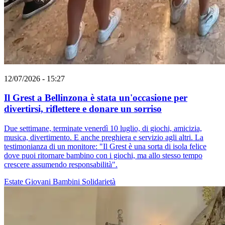
12/07/2026 - 15:27
Il Grest a Bellinzona è stata un'occasione per
divertirsi, riflettere e donare un sorriso
Due settimane, terminate venerdì 10 luglio, di giochi, amicizia,
musica, divertimento. E anche preghiera e servizio agli altri. La
testimonianza di un monitore: "Il Grest è una sorta di isola felice
dove puoi ritornare bambino con i giochi, ma allo stesso tempo
crescere assumendo responsabilità".
Estate
Giovani
Bambini
Solidarietà