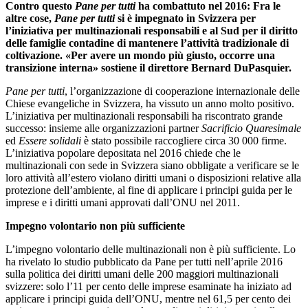
Contro questo
Pane per tutti
ha combattuto nel 2016: Fra le
altre cose,
Pane per tutti
si è impegnato in Svizzera per
l’iniziativa per multinazionali responsabili e al Sud per il diritto
delle famiglie contadine di mantenere l’attività tradizionale di
coltivazione. «Per avere un mondo più giusto, occorre una
transizione interna» sostiene il direttore Bernard DuPasquier.
Pane per tutti
, l’organizzazione di cooperazione internazionale delle
Chiese evangeliche in Svizzera, ha vissuto un anno molto positivo.
L’iniziativa per multinazionali responsabili ha riscontrato grande
successo: insieme alle organizzazioni partner
Sacrificio Quaresimale
ed
Essere solidali
è stato possibile raccogliere circa 30 000 firme.
L’iniziativa popolare depositata nel 2016 chiede che le
multinazionali con sede in Svizzera siano obbligate a verificare se le
loro attività all’estero violano diritti umani o disposizioni relative alla
protezione dell’ambiente, al fine di applicare i principi guida per le
imprese e i diritti umani approvati dall’ONU nel 2011.
Impegno volontario non più sufficiente
L’impegno volontario delle multinazionali non è più sufficiente. Lo
ha rivelato lo studio pubblicato da Pane per tutti nell’aprile 2016
sulla politica dei diritti umani delle 200 maggiori multinazionali
svizzere: solo l’11 per cento delle imprese esaminate ha iniziato ad
applicare i principi guida dell’ONU, mentre nel 61,5 per cento dei