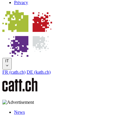
Privacy
IT
FR (cath.ch)
DE (kath.ch)
News