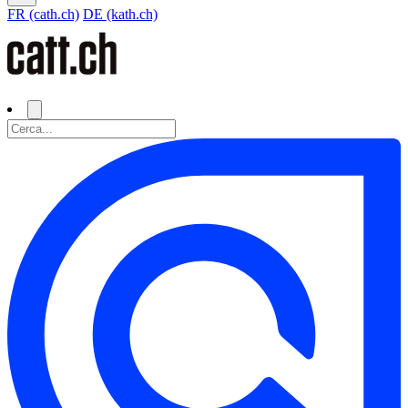
FR (cath.ch)
DE (kath.ch)