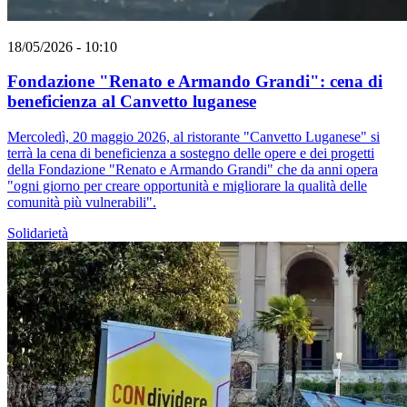
18/05/2026 - 10:10
Fondazione "Renato e Armando Grandi": cena di
beneficienza al Canvetto luganese
Mercoledì, 20 maggio 2026, al ristorante "Canvetto Luganese" si
terrà la cena di beneficienza a sostegno delle opere e dei progetti
della Fondazione "Renato e Armando Grandi" che da anni opera
"ogni giorno per creare opportunità e migliorare la qualità delle
comunità più vulnerabili".
Solidarietà