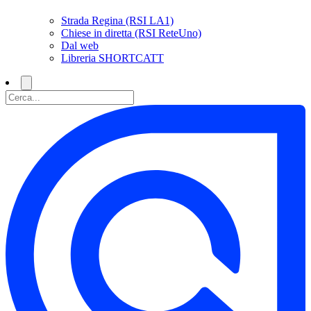
Strada Regina (RSI LA1)
Chiese in diretta (RSI ReteUno)
Dal web
Libreria SHORTCATT