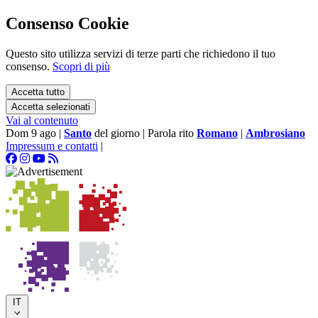
Consenso Cookie
Questo sito utilizza servizi di terze parti che richiedono il tuo
consenso.
Scopri di più
Accetta tutto
Accetta selezionati
Vai al contenuto
Dom 9 ago
|
Santo
del giorno
|
Parola rito
Romano
|
Ambrosiano
Impressum e contatti
|
IT