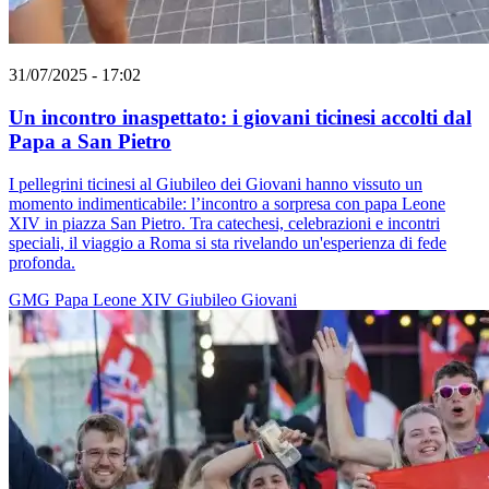
31/07/2025 - 17:02
Un incontro inaspettato: i giovani ticinesi accolti dal
Papa a San Pietro
I pellegrini ticinesi al Giubileo dei Giovani hanno vissuto un
momento indimenticabile: l’incontro a sorpresa con papa Leone
XIV in piazza San Pietro. Tra catechesi, celebrazioni e incontri
speciali, il viaggio a Roma si sta rivelando un'esperienza di fede
profonda.
GMG
Papa Leone XIV
Giubileo
Giovani