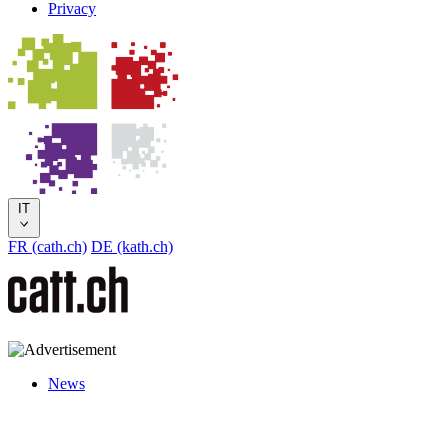
Privacy
IT
FR (cath.ch)
DE (kath.ch)
News