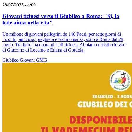
28/07/2025 - 4:00
Giovani ticinesi verso il Giubileo a Roma: "Si, la
fede aiuta nella vita"
Un milione di giovani pellegrini da 146 Paesi, per sette giorni di
incontri, amicizia, preghiera e testimonianza, sono a Roma dal 28
luglio. Tra loro una quarantina di ticinesi. Abbiamo raccolto le voci
di Giacomo di Locarno e Emma di Gordola.
Giubileo
Giovani
GMG