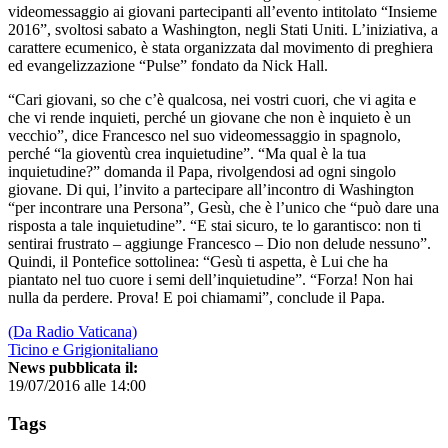
videomessaggio ai giovani partecipanti all’evento intitolato “Insieme
2016”, svoltosi sabato a Washington, negli Stati Uniti. L’iniziativa, a
carattere ecumenico, è stata organizzata dal movimento di preghiera
ed evangelizzazione “Pulse” fondato da Nick Hall.
“Cari giovani, so che c’è qualcosa, nei vostri cuori, che vi agita e
che vi rende inquieti, perché un giovane che non è inquieto è un
vecchio”, dice Francesco nel suo videomessaggio in spagnolo,
perché “la gioventù crea inquietudine”. “Ma qual è la tua
inquietudine?” domanda il Papa, rivolgendosi ad ogni singolo
giovane. Di qui, l’invito a partecipare all’incontro di Washington
“per incontrare una Persona”, Gesù, che è l’unico che “può dare una
risposta a tale inquietudine”. “E stai sicuro, te lo garantisco: non ti
sentirai frustrato – aggiunge Francesco – Dio non delude nessuno”.
Quindi, il Pontefice sottolinea: “Gesù ti aspetta, è Lui che ha
piantato nel tuo cuore i semi dell’inquietudine”. “Forza! Non hai
nulla da perdere. Prova! E poi chiamami”, conclude il Papa.
(Da Radio Vaticana)
Ticino e Grigionitaliano
News pubblicata il:
19/07/2016 alle 14:00
Tags