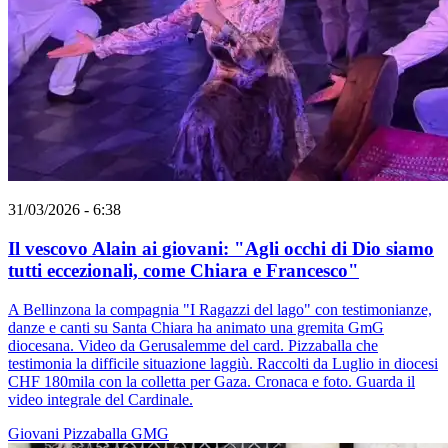
31/03/2026 - 6:38
Il vescovo Alain ai giovani: "Agli occhi di Dio siamo
tutti eccezionali, come Chiara e Francesco"
A Bellinzona la compagnia "I Ragazzi del lago" con testimonianze,
danze e canti su Santa Chiara ha animato una gremita GmG
diocesana. Video da Gerusalemme del card. Pizzaballa che
testimonia la difficile situazione laggiù. Raccolti da Luglio in diocesi
CHF 180mila con la colletta per Gaza. Cronaca e foto. Guarda il
video integrale del Cardinale.
Giovani
Pizzaballa
GMG