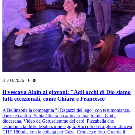
31/03/2026 - 6:38
Il vescovo Alain ai giovani: "Agli occhi di Dio siamo
tutti eccezionali, come Chiara e Francesco"
A Bellinzona la compagnia "I Ragazzi del lago" con testimonianze,
danze e canti su Santa Chiara ha animato una gremita GmG
diocesana. Video da Gerusalemme del card. Pizzaballa che
testimonia la difficile situazione laggiù. Raccolti da Luglio in diocesi
CHF 180mila con la colletta per Gaza. Cronaca e foto. Guarda il