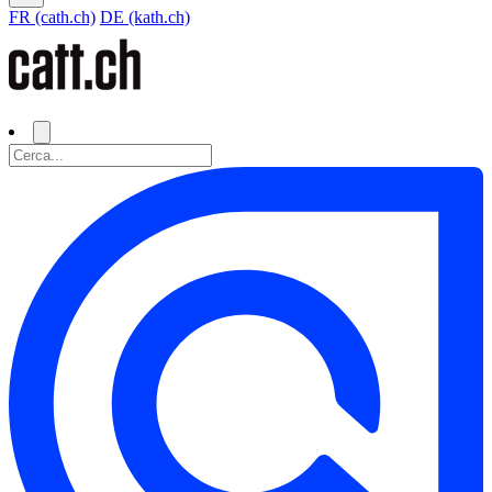
FR (cath.ch)
DE (kath.ch)