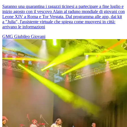
Saranno una quarantina i ragazzi ticinesi a partecipare a fine luglio e
inizio agosto con il vescovo Alain al raduno mondiale di giovani con
Leone XIV a Roma e Tor Vergata. Dal programma alle app, dai kit
a "Julia", l'assistente virtuale che spiega come muoversi in città:
arrivano le informazioni
GMG
Giubileo
Giovani