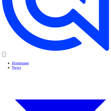
Homepage
News