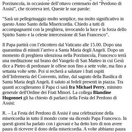
Porziuncola, in occasione dell’ottavo centenario del “Perdono di
Assisi”, che ricorreva ieri. Queste le sue parole:
"Sarà un pellegrinaggio molto semplice, ma molto significativo in
questo Anno Santo della Misericordia. Chiedo a tutti di
accompagnarmi con la preghiera, invocando la luce e la forza dello
Spirito Santo e la celeste intercessione di San Francesco".
Il Papa partirà con l’elicottero dal Vaticano alle 15.00. Dopo una
quarantina di minuti l’arrivo a Santa Maria degli Angeli. Dopo un
momento di preghiera silenziosa nella Porziuncola, Francesco terrà
una meditazione sul brano del Vangelo di San Matteo in cui Gesù
dice a Pietro di perdonare le offese non fino a sette volte, ma fino a
settanta volte sette. Poi si recherà a salutare i frati ospiti
dell’Infermeria del Convento, infine, dal sagrato della Basilica di
Santa Maria degli Angeli, il saluto ai fedeli presenti in piazza. Tra
quanti accoglieranno il Papa ci sarà
fra
Michael
Perry
, ministro
generale dell'Ordine dei Frati Minori. La collega
Blandine
Hugonnet
gli ha chiesto di parlarci della Festa del Perdono di
Assisi:
R. – La Festa del Perdono di Assisi è una celebrazione della
misericordia in tutto il mondo come sta dicendo Papa Francesco. In
questi giorni ha parlato con i giovani e ha detto loro di non avere
paura di ricevere il dono della misericordia. A volte abbiamo paura