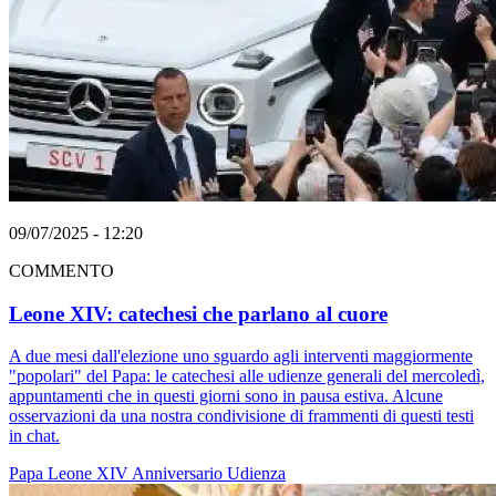
09/07/2025 - 12:20
COMMENTO
Leone XIV: catechesi che parlano al cuore
A due mesi dall'elezione uno sguardo agli interventi maggiormente
"popolari" del Papa: le catechesi alle udienze generali del mercoledì,
appuntamenti che in questi giorni sono in pausa estiva. Alcune
osservazioni da una nostra condivisione di frammenti di questi testi
in chat.
Papa Leone XIV
Anniversario
Udienza