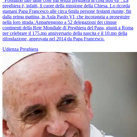
“Possiamo fare tante cose ma senza preghiera la cosa non va”. La
preghiera è, infatti, il cuore della missione della Chiesa. Lo ricorda
stamani Papa Francesco alle circa 6mila persone festanti riunite, fin
dalla prima mattina, in Aula Paolo VI, che incoraggia a proseguire
nella loro strada. Appartengono a 52 delegazioni dei cinque
continenti della Rete Mondiale di Preghiera del Papa, giunti a Roma
per celebrare il 175.mo anniversario della nascita e il 10.mo della
rifondazione, approvata nel 2014 da Papa Francesco.
Udienza
Preghiera