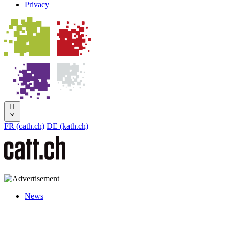
Privacy
IT
FR (cath.ch)
DE (kath.ch)
News