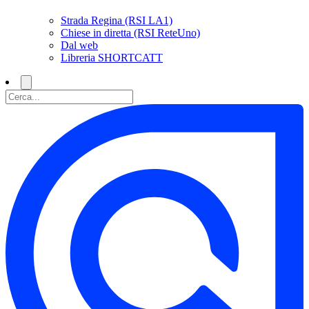
Strada Regina (RSI LA1)
Chiese in diretta (RSI ReteUno)
Dal web
Libreria SHORTCATT