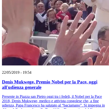
22/05/2019 - 19:54
Denis Mukwege, Premio Nobel per la Pace, oggi
all'udienza generale
Presente in Piazza san Pietro oggi tra i fedeli, il Nobel per la Pace
2018, Denis Mukwege, medico e attivista congolese che, a fine
udienza, Papa Francesco ha salutato al “baciamano”. Si impegna in