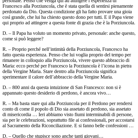
personale. Penso che venga qui ad attingere l’esperienza di
Francesco alla Porziuncola, che è stata quella di sentirsi pienamente
perdonato da Dio. Questa condizione gli ha fatto provare una gioia
così grande, che lui ha chiesto questo dono per tutti. E il Papa viene
qui proprio ad attingere a questa fonte di grazia che è la Porziuncola.
D. – Il Papa ha voluto un momento privato, personale: anche questo,
come si può leggere?
R. – Proprio perché nell’intimità della Porziuncola, Francesco ha
fatto questa esperienza. Penso che lui voglia proprio del tempo per
rimanere in colloquio alla Porziuncola, vivere questo abbraccio di
Maria: ecco perché per Francesco la Porziuncola è l’icona in pietra
della Vergine Maria. Stare dentro alla Porziuncola significa
sperimentare il calore dell’abbraccio della Vergine Maria.
D. – 800 anni da questa intuizione di San Francesco: non si è
appannato questo desiderio di perdono, è ancora vivo…
R. – Ma basta stare qui alla Porziuncola per il Perdono per rendersi
conto di come il popolo di Dio sia assetato di perdono, sia assetato
di misericordia … Ieri abbiamo visto fiumi interminabili di persone,
sia per le celebrazioni, soprattutto file ai confessionali, per accostarsi
al Sacramento della Riconciliazione. E si fanno belle confessioni …
D. – Quello che stupisce sono anche tanti giovani…