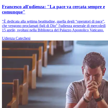
Francesco all'udienza: "La pace va cercata sempre e
comunque"
"È dedicata alla settima beatitudine, quella degli “operatori di pace”,
che vengono proclamati figli di Dio" l'udienza generale di mercoledì
15 aprile, svoltasi nella Biblioteca del Palazzo Apostolico Vaticano.
Udienza
Catechesi