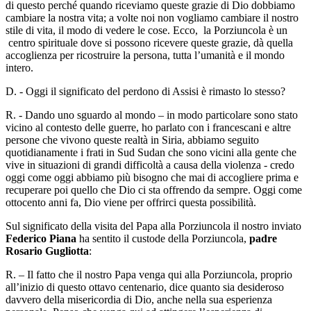
di questo perché quando riceviamo queste grazie di Dio dobbiamo
cambiare la nostra vita; a volte noi non vogliamo cambiare il nostro
stile di vita, il modo di vedere le cose. Ecco, la Porziuncola è un
centro spirituale dove si possono ricevere queste grazie, dà quella
accoglienza per ricostruire la persona, tutta l’umanità e il mondo
intero.
D. - Oggi il significato del perdono di Assisi è rimasto lo stesso?
R. - Dando uno sguardo al mondo – in modo particolare sono stato
vicino al contesto delle guerre, ho parlato con i francescani e altre
persone che vivono queste realtà in Siria, abbiamo seguito
quotidianamente i frati in Sud Sudan che sono vicini alla gente che
vive in situazioni di grandi difficoltà a causa della violenza - credo
oggi come oggi abbiamo più bisogno che mai di accogliere prima e
recuperare poi quello che Dio ci sta offrendo da sempre. Oggi come
ottocento anni fa, Dio viene per offrirci questa possibilità.
Sul significato della visita del Papa alla Porziuncola il nostro inviato
Federico Piana
ha sentito il custode della Porziuncola,
padre
Rosario Gugliotta
:
R. – Il fatto che il nostro Papa venga qui alla Porziuncola, proprio
all’inizio di questo ottavo centenario, dice quanto sia desideroso
davvero della misericordia di Dio, anche nella sua esperienza