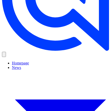
Homepage
News