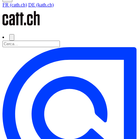
FR (cath.ch)
DE (kath.ch)