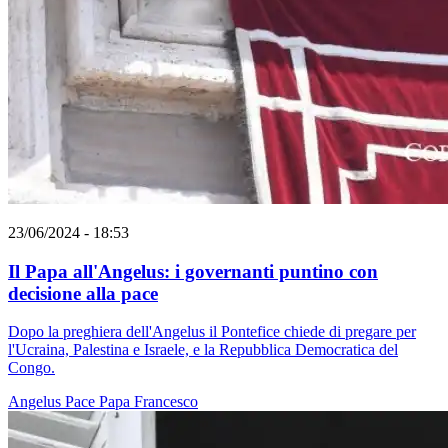
23/06/2024 - 18:53
Il Papa all'Angelus: i governanti puntino con
decisione alla pace
Dopo la preghiera dell'Angelus il Pontefice chiede di pregare per
l'Ucraina, Palestina e Israele, e la Repubblica Democratica del
Congo.
Angelus
Pace
Papa Francesco