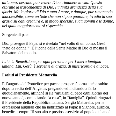
all’uomo: nessuno può vedere Dio e rimanere in vita. Questo
esprime la trascendenza di Dio, l’infinita grandezza della sua
gloria. Ma la gloria di Dio è tutta Amore, e dunque, pur rimanendo
inaccessibile, come un Sole che non si può guardare, irradia la sua
grazia su ogni creatura e, in modo speciale, sugli uomini e le donne,
nei quali maggiormente si rispecchia.
Sorgente di pace
Dio, prosegue il Papa, si è rivelato “nel volto di un uomo, Gesù,
‘nato da donna’“. E l’icona della Santa Madre di Dio ci mostra il
Salvatore del mondo.
Lui è la Benedizione per ogni persona e per l’intera famiglia
umana. Lui, Gesù, è sorgente di grazia, di misericordia e di pace.
I saluti al Presidente Mattarella
E l’augurio del Pontefice per pace e prosperità torna anche subito
dopo la recita dell’Angelus, pregando ed incitando a farlo
quotidianamente, affinché si sia “artigiani di pace ogni giorno del
nuovo anno”, cominciando “a casa”, in “famiglia”. Quindi ringrazia
il Presidente della Repubblica italiana, Sergio Mattarella, per le
espressioni augurali che ha indirizzato al Papa: il Signore, auspica,
benedica sempre “il suo alto e prezioso servizio al popolo italiano”.