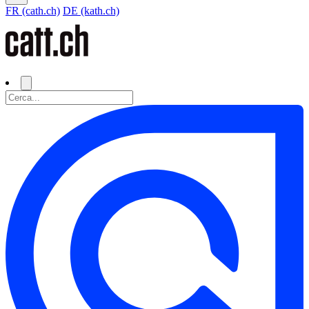
FR (cath.ch)
DE (kath.ch)