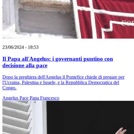
23/06/2024 - 18:53
Il Papa all'Angelus: i governanti puntino con
decisione alla pace
Dopo la preghiera dell'Angelus il Pontefice chiede di pregare per
l'Ucraina, Palestina e Israele, e la Repubblica Democratica del
Congo.
Angelus
Pace
Papa Francesco