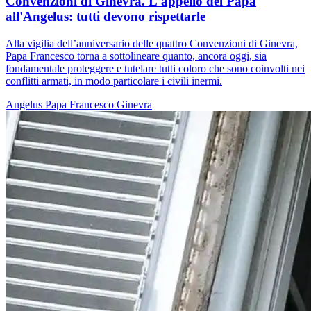
Convenzioni di Ginevra. L'appello del Papa
all'Angelus: tutti devono rispettarle
Alla vigilia dell’anniversario delle quattro Convenzioni di Ginevra,
Papa Francesco torna a sottolineare quanto, ancora oggi, sia
fondamentale proteggere e tutelare tutti coloro che sono coinvolti nei
conflitti armati, in modo particolare i civili inermi.
Angelus
Papa Francesco
Ginevra