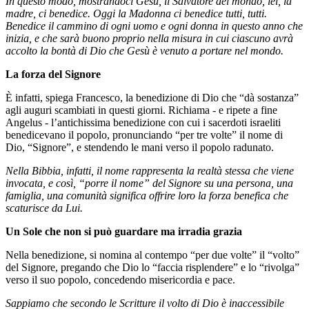
In questo modo, mostrandoci Gesù, il Salvatore del mondo, lei, la
madre, ci benedice. Oggi la Madonna ci benedice tutti, tutti.
Benedice il cammino di ogni uomo e ogni donna in questo anno che
inizia, e che sarà buono proprio nella misura in cui ciascuno avrà
accolto la bontà di Dio che Gesù è venuto a portare nel mondo.
La forza del Signore
È infatti, spiega Francesco, la benedizione di Dio che “dà sostanza”
agli auguri scambiati in questi giorni. Richiama - e ripete a fine
Angelus - l’antichissima benedizione con cui i sacerdoti israeliti
benedicevano il popolo, pronunciando “per tre volte” il nome di
Dio, “Signore”, e stendendo le mani verso il popolo radunato.
Nella Bibbia, infatti, il nome rappresenta la realtà stessa che viene
invocata, e così, “porre il nome” del Signore su una persona, una
famiglia, una comunità significa offrire loro la forza benefica che
scaturisce da Lui.
Un Sole che non si può guardare ma irradia grazia
Nella benedizione, si nomina al contempo “per due volte” il “volto”
del Signore, pregando che Dio lo “faccia risplendere” e lo “rivolga”
verso il suo popolo, concedendo misericordia e pace.
Sappiamo che secondo le Scritture il volto di Dio è inaccessibile