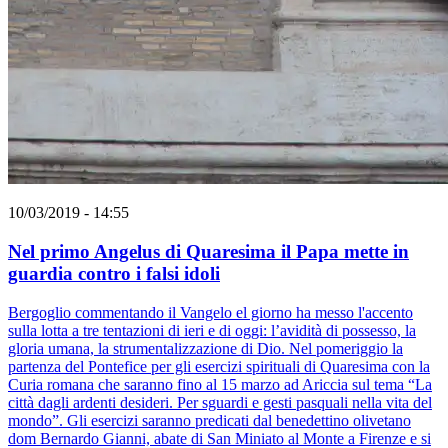
10/03/2019 - 14:55
Nel primo Angelus di Quaresima il Papa mette in
guardia contro i falsi idoli
Bergoglio commentando il Vangelo el giorno ha messo l'accento
sulla lotta a tre tentazioni di ieri e di oggi: l’avidità di possesso, la
gloria umana, la strumentalizzazione di Dio. Nel pomeriggio la
partenza del Pontefice per gli esercizi spirituali di Quaresima con la
Curia romana che saranno fino al 15 marzo ad Ariccia sul tema “La
città dagli ardenti desideri. Per sguardi e gesti pasquali nella vita del
mondo”. Gli esercizi saranno predicati dal benedettino olivetano
dom Bernardo Gianni, abate di San Miniato al Monte a Firenze e si