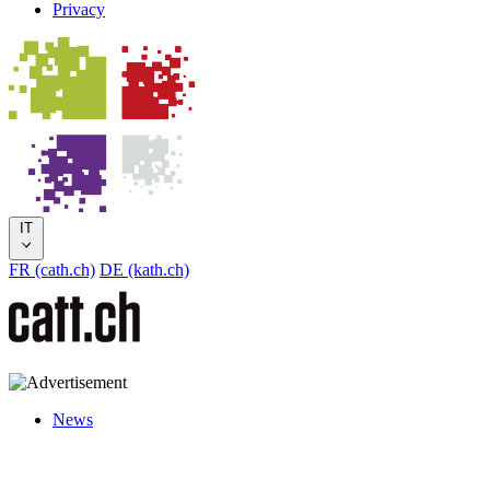
Privacy
IT
FR (cath.ch)
DE (kath.ch)
News