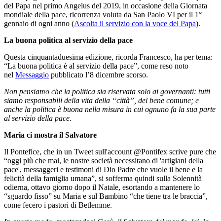
del Papa nel primo Angelus del 2019, in occasione della Giornata
mondiale della pace, ricorrenza voluta da San Paolo VI per il 1°
gennaio di ogni anno (
Ascolta il servizio con la voce del Papa
).
La buona politica al servizio della pace
Questa cinquantaduesima edizione, ricorda Francesco, ha per tema:
“La buona politica è al servizio della pace”, come reso noto
nel
Messaggio
pubblicato l’8 dicembre scorso.
Non pensiamo che la politica sia riservata solo ai governanti: tutti
siamo responsabili della vita della “città”, del bene comune; e
anche la politica è buona nella misura in cui ognuno fa la sua parte
al servizio della pace.
Maria ci mostra il Salvatore
Il Pontefice, che in un Tweet sull'account @Pontifex scrive pure che
“oggi più che mai, le nostre società necessitano di 'artigiani della
pace', messaggeri e testimoni di Dio Padre che vuole il bene e la
felicità della famiglia umana”, si sofferma quindi sulla Solennità
odierna, ottavo giorno dopo il Natale, esortando a mantenere lo
“sguardo fisso” su Maria e sul Bambino “che tiene tra le braccia”,
come fecero i pastori di Betlemme.