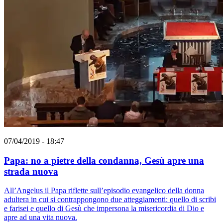
07/04/2019 - 18:47
Papa: no a pietre della condanna, Gesù apre una
strada nuova
All’Angelus il Papa riflette sull’episodio evangelico della donna
adultera in cui si contrappongono due atteggiamenti: quello di scribi
e farisei e quello di Gesù che impersona la misericordia di Dio e
apre ad una vita nuova.