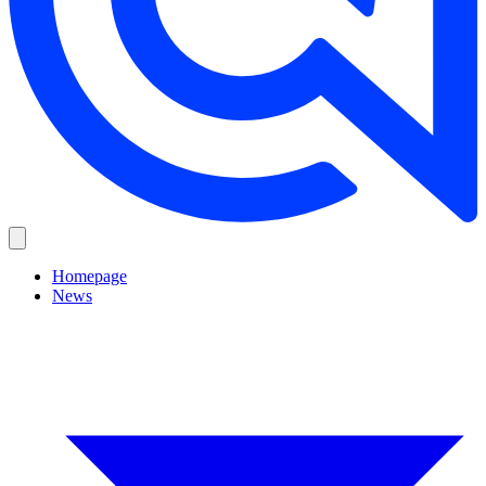
Homepage
News