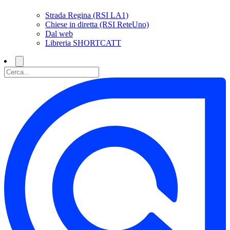
Strada Regina (RSI LA1)
Chiese in diretta (RSI ReteUno)
Dal web
Libreria SHORTCATT