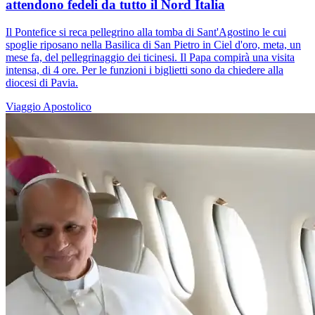
attendono fedeli da tutto il Nord Italia
Il Pontefice si reca pellegrino alla tomba di Sant'Agostino le cui
spoglie riposano nella Basilica di San Pietro in Ciel d'oro, meta, un
mese fa, del pellegrinaggio dei ticinesi. Il Papa compirà una visita
intensa, di 4 ore. Per le funzioni i biglietti sono da chiedere alla
diocesi di Pavia.
Viaggio Apostolico