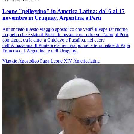
Leone "pellegrino" in America Latina: dal 6 al 17
novembre in Uruguay, Argentina e Perù
Annunciato il sesto viaggio apostolico che vedrà il Papa far ritorno
in quello che è stato il Paese di missione per oltre vent’anni, il Perù,
con tappa, tra le altre, a Chiclayo e Pucallpa, nel cuore
dell’Amazzonia. Il Pontefice si recherà poi nella terra natale di Papa
Francesco, l’Argentina, e nell’Uruguay.
Viaggio Apostolico
Papa Leone XIV
Americalatina