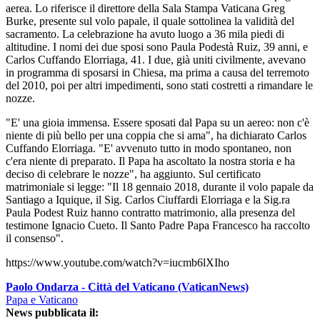
aerea. Lo riferisce il direttore della Sala Stampa Vaticana Greg
Burke, presente sul volo papale, il quale sottolinea la validità del
sacramento. La celebrazione ha avuto luogo a 36 mila piedi di
altitudine. I nomi dei due sposi sono Paula Podestà Ruiz, 39 anni, e
Carlos Cuffando Elorriaga, 41. I due, già uniti civilmente, avevano
in programma di sposarsi in Chiesa, ma prima a causa del terremoto
del 2010, poi per altri impedimenti, sono stati costretti a rimandare le
nozze.
"E' una gioia immensa. Essere sposati dal Papa su un aereo: non c'è
niente di più bello per una coppia che si ama", ha dichiarato Carlos
Cuffando Elorriaga. "E' avvenuto tutto in modo spontaneo, non
c'era niente di preparato. Il Papa ha ascoltato la nostra storia e ha
deciso di celebrare le nozze", ha aggiunto. Sul certificato
matrimoniale si legge: "Il 18 gennaio 2018, durante il volo papale da
Santiago a Iquique, il Sig. Carlos Ciuffardi Elorriaga e la Sig.ra
Paula Podest Ruiz hanno contratto matrimonio, alla presenza del
testimone Ignacio Cueto. Il Santo Padre Papa Francesco ha raccolto
il consenso".
https://www.youtube.com/watch?v=iucmb6lXIho
Paolo Ondarza - Città del Vaticano (VaticanNews)
Papa e Vaticano
News pubblicata il: