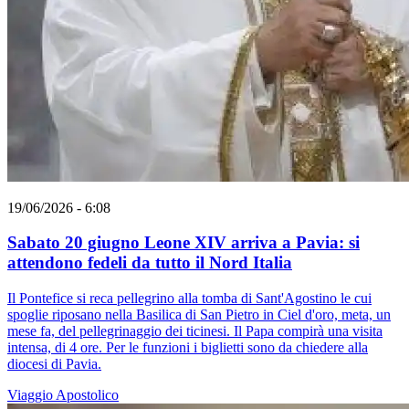
19/06/2026 - 6:08
Sabato 20 giugno Leone XIV arriva a Pavia: si
attendono fedeli da tutto il Nord Italia
Il Pontefice si reca pellegrino alla tomba di Sant'Agostino le cui
spoglie riposano nella Basilica di San Pietro in Ciel d'oro, meta, un
mese fa, del pellegrinaggio dei ticinesi. Il Papa compirà una visita
intensa, di 4 ore. Per le funzioni i biglietti sono da chiedere alla
diocesi di Pavia.
Viaggio Apostolico