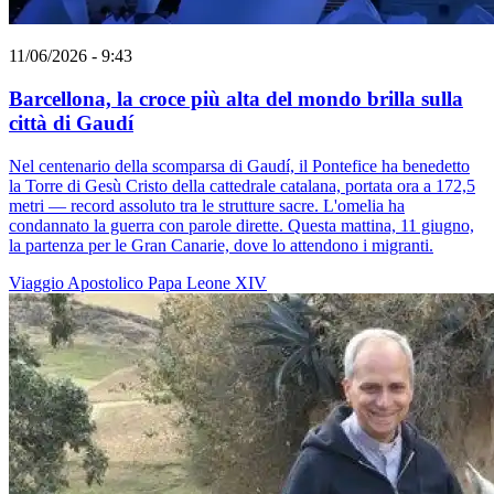
11/06/2026 - 9:43
Barcellona, la croce più alta del mondo brilla sulla
città di Gaudí
Nel centenario della scomparsa di Gaudí, il Pontefice ha benedetto
la Torre di Gesù Cristo della cattedrale catalana, portata ora a 172,5
metri — record assoluto tra le strutture sacre. L'omelia ha
condannato la guerra con parole dirette. Questa mattina, 11 giugno,
la partenza per le Gran Canarie, dove lo attendono i migranti.
Viaggio Apostolico
Papa Leone XIV