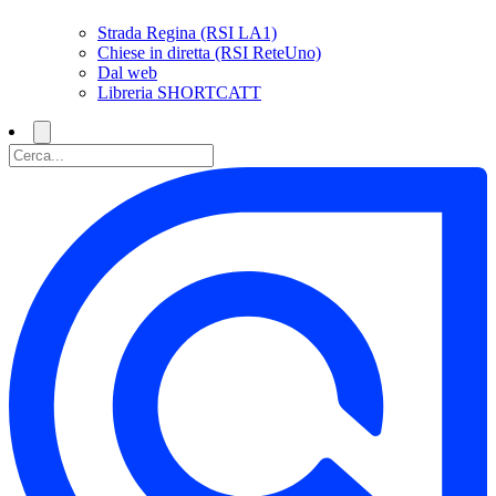
Strada Regina (RSI LA1)
Chiese in diretta (RSI ReteUno)
Dal web
Libreria SHORTCATT