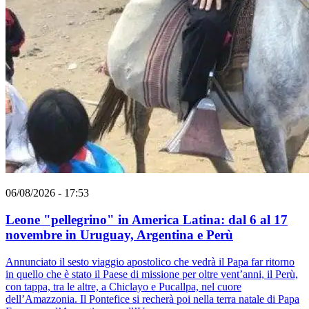
06/08/2026 - 17:53
Leone "pellegrino" in America Latina: dal 6 al 17
novembre in Uruguay, Argentina e Perù
Annunciato il sesto viaggio apostolico che vedrà il Papa far ritorno
in quello che è stato il Paese di missione per oltre vent’anni, il Perù,
con tappa, tra le altre, a Chiclayo e Pucallpa, nel cuore
dell’Amazzonia. Il Pontefice si recherà poi nella terra natale di Papa