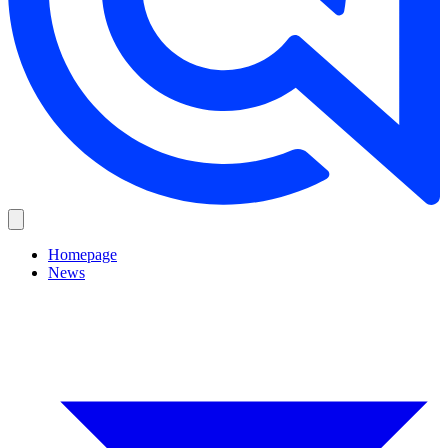
Homepage
News