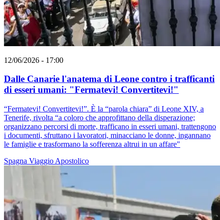
12/06/2026 - 17:00
Dalle Canarie l'anatema di Leone contro i trafficanti
di esseri umani: "Fermatevi! Convertitevi!"
“Fermatevi! Convertitevi!”. È la “parola chiara” di Leone XIV, a
Tenerife, rivolta “a coloro che approfittano della disperazione;
organizzano percorsi di morte, trafficano in esseri umani, trattengono
i documenti, sfruttano i lavoratori, minacciano le donne, ingannano
le famiglie e trasformano la sofferenza altrui in un affare"
Spagna
Viaggio Apostolico