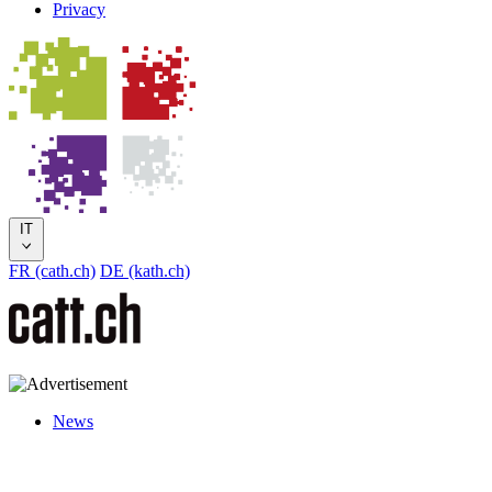
Privacy
IT
FR (cath.ch)
DE (kath.ch)
News