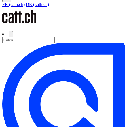
FR (cath.ch)
DE (kath.ch)