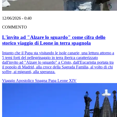
12/06/2026 - 0:40
COMMENTO
L'invito ad "Alzare lo sguardo" come cifra dello
storico viaggio di Leone in terra spagnola
Intanto che il Papa sta visitando le isole canarie, una lettura attorno a
5 temi forti del pellegrinaggio in terra iberica caratterizzato
dall'invito ad "Alzare lo sguardo" a Cristo, dall'Eucaristia portata tra
il popolo di Madrid, alla croce della Sagrada Familia, al volto di chi
soffre, ai migranti, alla speranza.
Viaggio Apostolico
Spagna
Papa Leone XIV