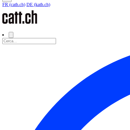
FR (cath.ch)
DE (kath.ch)