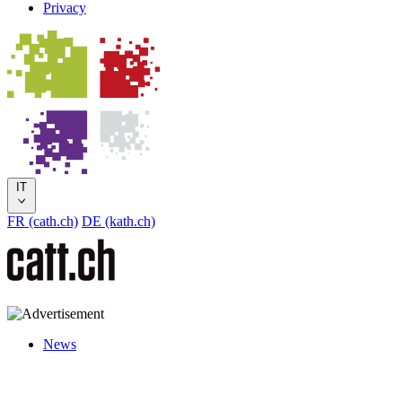
Privacy
IT
FR (cath.ch)
DE (kath.ch)
News