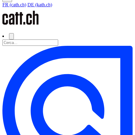
FR (cath.ch)
DE (kath.ch)