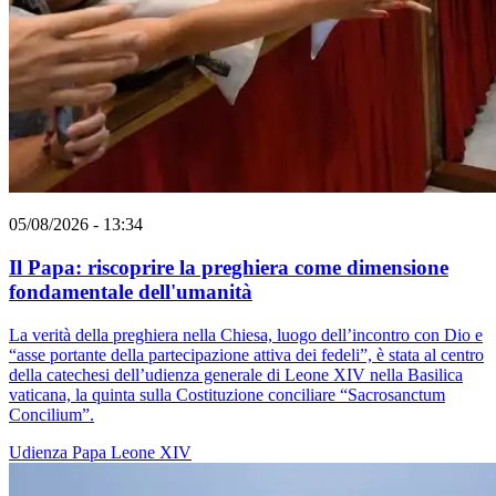
05/08/2026 - 13:34
Il Papa: riscoprire la preghiera come dimensione
fondamentale dell'umanità
La verità della preghiera nella Chiesa, luogo dell’incontro con Dio e
“asse portante della partecipazione attiva dei fedeli”, è stata al centro
della catechesi dell’udienza generale di Leone XIV nella Basilica
vaticana, la quinta sulla Costituzione conciliare “Sacrosanctum
Concilium”.
Udienza
Papa Leone XIV