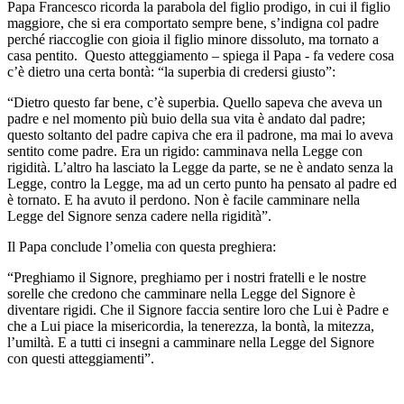
Papa Francesco ricorda la parabola del figlio prodigo, in cui il figlio
maggiore, che si era comportato sempre bene, s’indigna col padre
perché riaccoglie con gioia il figlio minore dissoluto, ma tornato a
casa pentito. Questo atteggiamento – spiega il Papa - fa vedere cosa
c’è dietro una certa bontà: “la superbia di credersi giusto”:
“Dietro questo far bene, c’è superbia. Quello sapeva che aveva un
padre e nel momento più buio della sua vita è andato dal padre;
questo soltanto del padre capiva che era il padrone, ma mai lo aveva
sentito come padre. Era un rigido: camminava nella Legge con
rigidità. L’altro ha lasciato la Legge da parte, se ne è andato senza la
Legge, contro la Legge, ma ad un certo punto ha pensato al padre ed
è tornato. E ha avuto il perdono. Non è facile camminare nella
Legge del Signore senza cadere nella rigidità”.
Il Papa conclude l’omelia con questa preghiera:
“Preghiamo il Signore, preghiamo per i nostri fratelli e le nostre
sorelle che credono che camminare nella Legge del Signore è
diventare rigidi. Che il Signore faccia sentire loro che Lui è Padre e
che a Lui piace la misericordia, la tenerezza, la bontà, la mitezza,
l’umiltà. E a tutti ci insegni a camminare nella Legge del Signore
con questi atteggiamenti”.