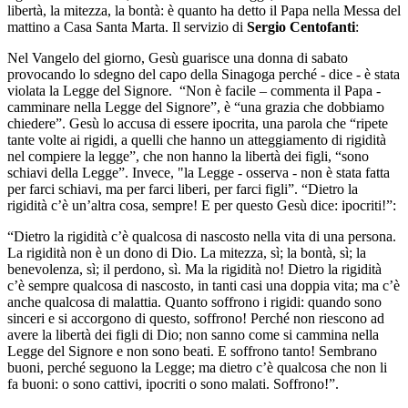
libertà, la mitezza, la bontà: è quanto ha detto il Papa nella Messa del
mattino a Casa Santa Marta. Il servizio di
Sergio Centofanti
:
Nel Vangelo del giorno, Gesù guarisce una donna di sabato
provocando lo sdegno del capo della Sinagoga perché - dice - è stata
violata la Legge del Signore. “Non è facile – commenta il Papa -
camminare nella Legge del Signore”, è “una grazia che dobbiamo
chiedere”. Gesù lo accusa di essere ipocrita, una parola che “ripete
tante volte ai rigidi, a quelli che hanno un atteggiamento di rigidità
nel compiere la legge”, che non hanno la libertà dei figli, “sono
schiavi della Legge”. Invece, "la Legge - osserva - non è stata fatta
per farci schiavi, ma per farci liberi, per farci figli”. “Dietro la
rigidità c’è un’altra cosa, sempre! E per questo Gesù dice: ipocriti!”:
“Dietro la rigidità c’è qualcosa di nascosto nella vita di una persona.
La rigidità non è un dono di Dio. La mitezza, sì; la bontà, sì; la
benevolenza, sì; il perdono, sì. Ma la rigidità no! Dietro la rigidità
c’è sempre qualcosa di nascosto, in tanti casi una doppia vita; ma c’è
anche qualcosa di malattia. Quanto soffrono i rigidi: quando sono
sinceri e si accorgono di questo, soffrono! Perché non riescono ad
avere la libertà dei figli di Dio; non sanno come si cammina nella
Legge del Signore e non sono beati. E soffrono tanto! Sembrano
buoni, perché seguono la Legge; ma dietro c’è qualcosa che non li
fa buoni: o sono cattivi, ipocriti o sono malati. Soffrono!”.