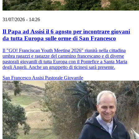
31/07/2026 - 14:26
Il Papa ad Assisi il 6 agosto per incontrare giovani
da tutta Europa sulle orme di San Francesco
Il "GO! Franciscan Youth Meeting 2026" riunirà nella cittadina
umbra ragazzi e ragazze del cammino francescano e di diverse
pastorali giovanili di tutta Europa con il Pontefice a Santa Maria
degli Angeli. Anche un gruppetto di ticinesi sarà presente.
San Francesco
Assisi
Pastorale Giovanile