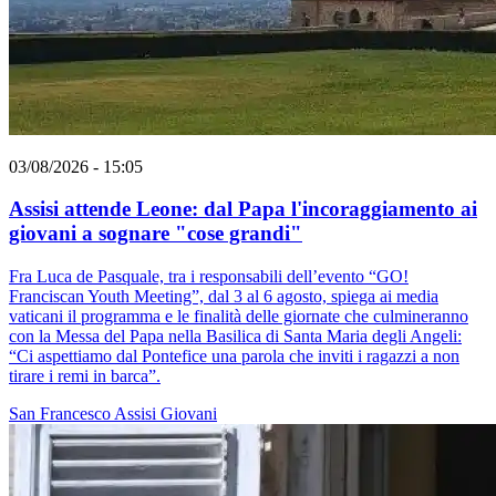
03/08/2026 - 15:05
Assisi attende Leone: dal Papa l'incoraggiamento ai
giovani a sognare "cose grandi"
Fra Luca de Pasquale, tra i responsabili dell’evento “GO!
Franciscan Youth Meeting”, dal 3 al 6 agosto, spiega ai media
vaticani il programma e le finalità delle giornate che culmineranno
con la Messa del Papa nella Basilica di Santa Maria degli Angeli:
“Ci aspettiamo dal Pontefice una parola che inviti i ragazzi a non
tirare i remi in barca”.
San Francesco
Assisi
Giovani