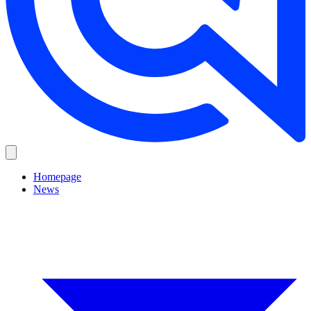
Homepage
News