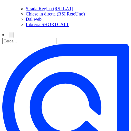
Strada Regina (RSI LA1)
Chiese in diretta (RSI ReteUno)
Dal web
Libreria SHORTCATT