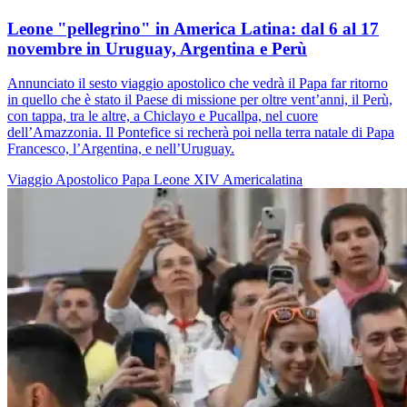
Leone "pellegrino" in America Latina: dal 6 al 17
novembre in Uruguay, Argentina e Perù
Annunciato il sesto viaggio apostolico che vedrà il Papa far ritorno
in quello che è stato il Paese di missione per oltre vent’anni, il Perù,
con tappa, tra le altre, a Chiclayo e Pucallpa, nel cuore
dell’Amazzonia. Il Pontefice si recherà poi nella terra natale di Papa
Francesco, l’Argentina, e nell’Uruguay.
Viaggio Apostolico
Papa Leone XIV
Americalatina