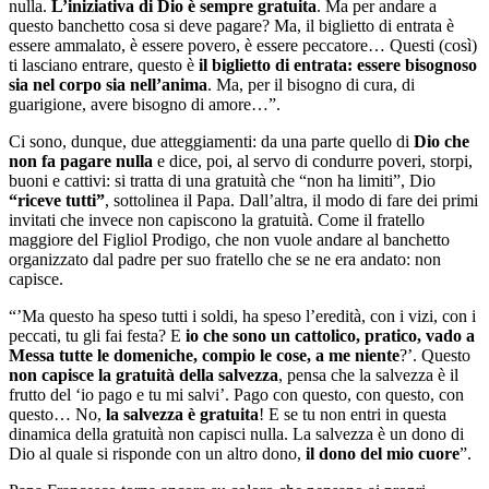
nulla.
L’iniziativa di Dio è sempre gratuita
. Ma per andare a
questo banchetto cosa si deve pagare? Ma, il biglietto di entrata è
essere ammalato, è essere povero, è essere peccatore… Questi (così)
ti lasciano entrare, questo è
il biglietto di entrata: essere bisognoso
sia nel corpo sia nell’anima
. Ma, per il bisogno di cura, di
guarigione, avere bisogno di amore…”.
Ci sono, dunque, due atteggiamenti: da una parte quello di
Dio che
non fa pagare nulla
e dice, poi, al servo di condurre poveri, storpi,
buoni e cattivi: si tratta di una gratuità che “non ha limiti”, Dio
“riceve tutti”
, sottolinea il Papa. Dall’altra, il modo di fare dei primi
invitati che invece non capiscono la gratuità. Come il fratello
maggiore del Figliol Prodigo, che non vuole andare al banchetto
organizzato dal padre per suo fratello che se ne era andato: non
capisce.
“’Ma questo ha speso tutti i soldi, ha speso l’eredità, con i vizi, con i
peccati, tu gli fai festa? E
io che sono un cattolico, pratico, vado a
Messa tutte le domeniche, compio le cose, a me niente
?’. Questo
non capisce la gratuità della salvezza
, pensa che la salvezza è il
frutto del ‘io pago e tu mi salvi’. Pago con questo, con questo, con
questo… No,
la salvezza è gratuita
! E se tu non entri in questa
dinamica della gratuità non capisci nulla. La salvezza è un dono di
Dio al quale si risponde con un altro dono,
il dono del mio cuore
”.