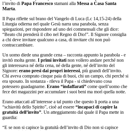
l’invito di
Papa Francesco
stamani alla
Messa a Casa Santa
Marta
.
Il Papa riflette sul brano del Vangelo di Luca (Lc 14,15-24) della
Liturgia odierna nel quale Gesù narra una parabola, senza
spiegazioni, per rispondere ad uno dei commensali che gli dice:
“Beato chi prenderà il cibo nel Regno di Dio!”. Il Signore consiglia
a chi deve invitare qualcuno a casa, di invitare chi non può
contraccambiare.
Un uomo diede una grande cena – racconta appunto la parabola - e
invitò molta gente.
I primi invitati
non vollero andare perché non
gli interessava né della cena, né della gente, né dell’invito del
Signore:
erano presi dai propri interessi
, più grandi dell’invito.
Chi aveva comprato cinque paia di buoi, chi un campo, chi perché si
era sposato. In sostanza - rileva il Papa - si chiedevano cosa
potessero guadagnarne.
Erano “indaffarati”
come quell’uomo che
fece dei magazzini per accumulare i suoi beni ma morì quella notte.
Erano attaccati all’interesse a tal punto che questo li porta a una
“schiavitù dello Spirito”, cioè ad essere
“incapaci di capire la
gratuità dell’invito”
. Un atteggiamento dal quale il Papa mette in
guardia:
“E se non si capisce la gratuità dell’invito di Dio non si capisce