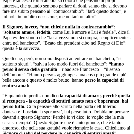
Papa Francesco torna ancora su coloro che pensano ai propri
interessi, che quando sentono parlare di doni, sanno che si devono
fare ma subito pensano al “contraccambio”: “farò questo dono”, e
lui poi “in un’altra occasione, me ne farà un altro”.
Il Signore, invece, “non chiede nulla in contraccambio”
:
“
soltanto amore, fedeltà
, come Lui è amore e Lui è fedele”, dice il
Papa evidenziando che “la salvezza non si compra, semplicemente si
entra nel banchetto”. “Beato chi prenderà cibo nel Regno di Dio”:
questa è la salvezza.
Quelli che, però, non sono disposti ad entrare nel banchetto, “si
sentono sicuri”, “salvi a loro modo fuori dal banchetto”:
“hanno
perso il senso della gratuità
– ribadisce Francesco – “il senso
dell’amore”. “Hanno perso - aggiunge - una cosa più grande e più
bella ancora e questo è molto brutto: hanno
perso la capacità di
sentirsi amati
”.
“E quando tu perdi - non dico
la capacità di amare, perché quella
si recupera
- la
capacità di
sentirti amato non c’è speranza, hai
perso tutto
. Ci fa pensare allo scritto nella porta dell’Inferno
dantesco: ‘Lasciate la speranza’, hai perso tutto. Dobbiamo pensare
davanti a questo Signore: ‘Perché io vi dico, io voglio che la mia
casa si riempia’. Questo Signore che è tanto grande, che è tanto
amoroso, che nella sua gratuità vuole riempire la casa. Chiediamo al
Signore ci salvi dal perdere la capacità di sentirsi amati
”.