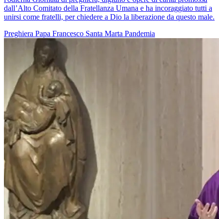
dall’Alto Comitato della Fratellanza Umana e ha incoraggiato tutti a
unirsi come fratelli, per chiedere a Dio la liberazione da questo male.
Preghiera
Papa Francesco
Santa Marta
Pandemia