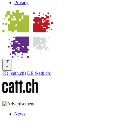
Privacy
IT
FR (cath.ch)
DE (kath.ch)
News