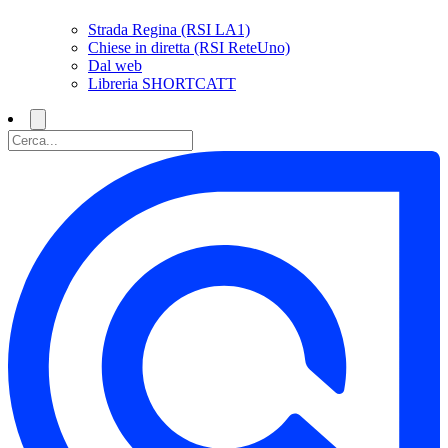
Strada Regina (RSI LA1)
Chiese in diretta (RSI ReteUno)
Dal web
Libreria SHORTCATT