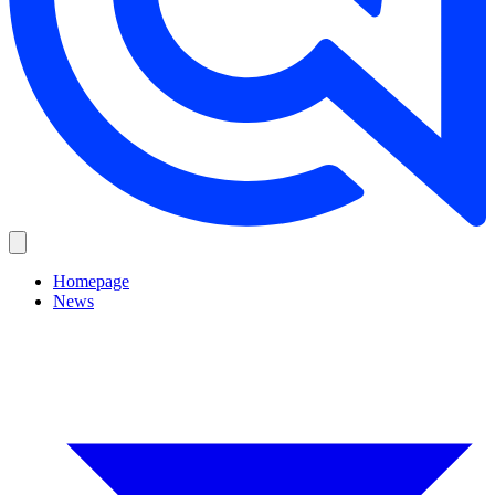
Homepage
News