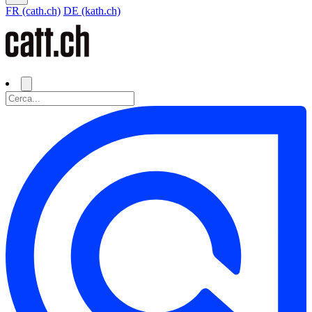
FR (cath.ch)
DE (kath.ch)