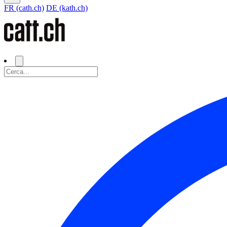
FR (cath.ch)
DE (kath.ch)