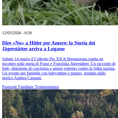
12/03/2026 - 6:56
Dire «No» a Hitler per Amore: la Storia dei
Jägerstätter arriva a Lugano
Sabato 14 marzo il Collegio Pio XII di Breganzona ospita un
incontro sulla storia di Franz e Franziska Jägerstätter. Un racconto di
fede, obiezione di coscienza e amore estremo contro la follia nazista.
Un evento per famiglie con babysitting e pranzo, guidato dallo
storico Andrea Caspani.
Pastorale Familiare
Testimonianza