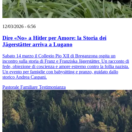
12/03/2026 - 6:56
Dire «No» a Hitler per Amore: la Storia dei
Jägerstätter arriva a Lugano
Sabato 14 marzo il Collegio Pio XII di Breganzona ospita un
incontro sulla storia di Franz e Franziska Jägerstätter. Un racconto di
fede, obiezione di coscienza e amore estremo contro la follia nazista.
Un evento per famiglie con babysitting e pranzo, guidato dallo
storico Andrea Caspani.
Pastorale Familiare
Testimonianza