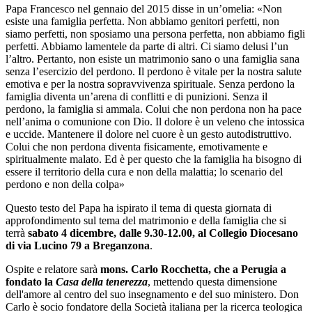
Papa Francesco nel gennaio del 2015 disse in un’omelia: «Non
esiste una famiglia perfetta. Non abbiamo genitori perfetti, non
siamo perfetti, non sposiamo una persona perfetta, non abbiamo figli
perfetti. Abbiamo lamentele da parte di altri. Ci siamo delusi l’un
l’altro. Pertanto, non esiste un matrimonio sano o una famiglia sana
senza l’esercizio del perdono. Il perdono è vitale per la nostra salute
emotiva e per la nostra sopravvivenza spirituale. Senza perdono la
famiglia diventa un’arena di conflitti e di punizioni. Senza il
perdono, la famiglia si ammala. Colui che non perdona non ha pace
nell’anima o comunione con Dio. Il dolore è un veleno che intossica
e uccide. Mantenere il dolore nel cuore è un gesto autodistruttivo.
Colui che non perdona diventa fisicamente, emotivamente e
spiritualmente malato. Ed è per questo che la famiglia ha bisogno di
essere il territorio della cura e non della malattia; lo scenario del
perdono e non della colpa»
Questo testo del Papa ha ispirato il tema di questa giornata di
approfondimento sul tema del matrimonio e della famiglia che si
terrà
sabato 4 dicembre, dalle 9.30-12.00, al Collegio Diocesano
di via Lucino 79 a Breganzona
.
Ospite e relatore sarà
mons. Carlo Rocchetta, che a Perugia a
fondato la
Casa della tenerezza
, mettendo questa dimensione
dell'amore al centro del suo insegnamento e del suo ministero. Don
Carlo è socio fondatore della Società italiana per la ricerca teologica