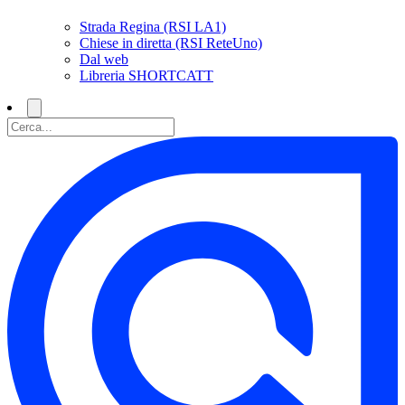
Strada Regina (RSI LA1)
Chiese in diretta (RSI ReteUno)
Dal web
Libreria SHORTCATT