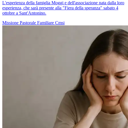
L'esperienza della famiglia Moggi e dell'associazione nata dalla loro
esperienza, che sarà presente alla "Fiera della speranza" sabato 4
ottobre a Sant'Antonino.
Missione
Pastorale Familiare
Cmsi