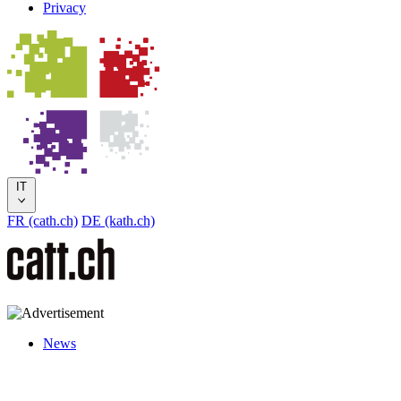
Privacy
IT
FR (cath.ch)
DE (kath.ch)
News