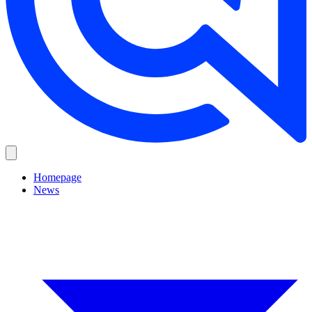
Homepage
News