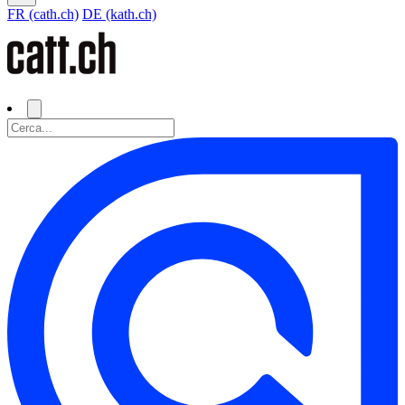
FR (cath.ch)
DE (kath.ch)