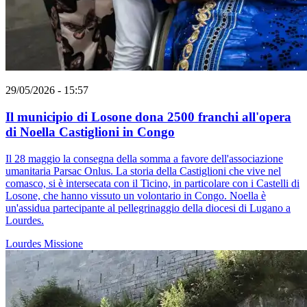
29/05/2026 - 15:57
Il municipio di Losone dona 2500 franchi all'opera
di Noella Castiglioni in Congo
Il 28 maggio la consegna della somma a favore dell'associazione
umanitaria Parsac Onlus. La storia della Castiglioni che vive nel
comasco, si è intersecata con il Ticino, in particolare con i Castelli di
Losone, che hanno vissuto un volontario in Congo. Noella è
un'assidua partecipante al pellegrinaggio della diocesi di Lugano a
Lourdes.
Lourdes
Missione