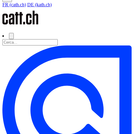
FR (cath.ch)
DE (kath.ch)