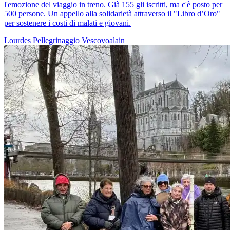
l'emozione del viaggio in treno. Già 155 gli iscritti, ma c'è posto per
500 persone. Un appello alla solidarietà attraverso il "Libro d’Oro"
per sostenere i costi di malati e giovani.
Lourdes
Pellegrinaggio
Vescovoalain