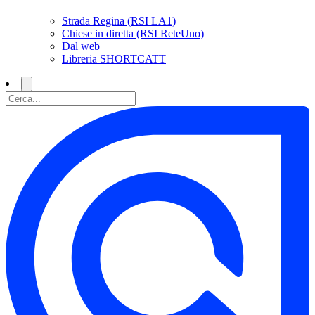
Strada Regina (RSI LA1)
Chiese in diretta (RSI ReteUno)
Dal web
Libreria SHORTCATT