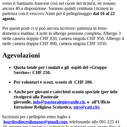
verso il Santuario francese così nel cuore dei ticinesi, ne restano
ancora 40 a disposizione. Saranno quindi centinaia i ticinesi in
partenza con il vescovo Alain per il pellegrinaggio
dal 16 al 22
agosto.
Per questi posti ci si può ancora iscrivere: partenza in treno
domenica mattina: 4 notti in albergo pensione completa. Albergo 3
stelle camera doppia CHF 830, camera singola CHF 950. Albergo 4
stelle camera doppia CHF 890, camera singola CHF 1050.
Agevolazioni
Quota totale per i malati e gli ospiti del «Gruppo
Sorriso»: CHF 250.
Per volontari e
scout
, sconto di CHF 200.
Anche per giovani e catechisti sconto speciale (per info
rivolgersi alla Pastorale
giovanile,
info@pastoralegiovanile.ch
, o all’Ufficio
Istruzione Religiosa Scolastica,
uirs@catt.ch
).
Iscrizioni per i pellegrini entro luglio a
lourdesdiocesilugano@gmail.com
, telefonando allo 091 225 41
10, mentre per i malati e i volontari le iscrizioni sono aperte fino al