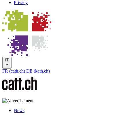
Privacy
IT
FR (cath.ch)
DE (kath.ch)
News