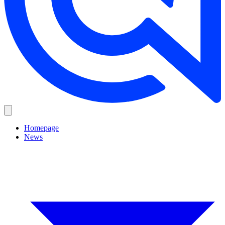
Homepage
News