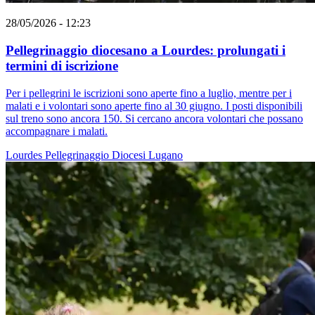
28/05/2026 - 12:23
Pellegrinaggio diocesano a Lourdes: prolungati i
termini di iscrizione
Per i pellegrini le iscrizioni sono aperte fino a luglio, mentre per i
malati e i volontari sono aperte fino al 30 giugno. I posti disponibili
sul treno sono ancora 150. Si cercano ancora volontari che possano
accompagnare i malati.
Lourdes
Pellegrinaggio
Diocesi Lugano