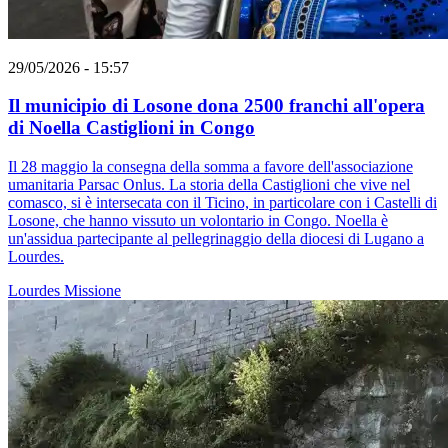
29/05/2026 - 15:57
Il municipio di Losone dona 2500 franchi all'opera
di Noella Castiglioni in Congo
Il 28 maggio la consegna della somma a favore dell'associazione
umanitaria Parsac Onlus. La storia della Castiglioni che vive nel
comasco, si è intersecata con il Ticino, in particolare con i Castelli di
Losone, che hanno vissuto un volontario in Congo. Noella è
un'assidua partecipante al pellegrinaggio della diocesi di Lugano a
Lourdes.
Lourdes
Missione