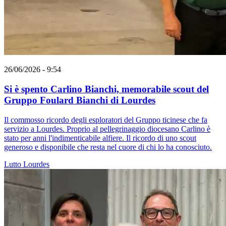
26/06/2026 - 9:54
Si è spento Carlino Bianchi, memorabile scout del
Gruppo Foulard Bianchi di Lourdes
Il commosso ricordo degli esploratori del Gruppo ticinese che fa
servizio a Lourdes. Proprio al pellegrinaggio diocesano Carlino è
stato per anni l'indimenticabile alfiere. Il ricordo di uno scout
generoso e disponibile che resta nel cuore di chi lo ha conosciuto.
Lutto
Lourdes