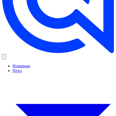
Homepage
News