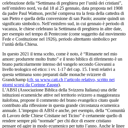
celebrazione della “Settimana di preghiera per l’unità dei cristiani”,
nell’emisfero nord, va dal 18 al 25 gennaio, data proposta nel 1908
da padre Paul Wattson, perché compresa tra la festa della cattedra di
san Pietro e quella della conversione di san Paolo; assume quindi un
significato simbolico. Nell’emisfero sud, in cui gennaio è periodo di
vacanza, le chiese celebrano la Settimana di preghiera in altre date,
per esempio nel tempo di Pentecoste (come suggerito dal movimento
Fede e Costituzione nel 1926), periodo altrettanto simbolico per
l’unità della Chiesa.
In questo 2021 il tema scelto, come è noto, è “Rimanete nel mio
amore: produrrete molto frutto” e il testo biblico di riferimento è un
brano particolarmente intenso del vangelo secondo Giovanni a
livello teologico ed etico: i vv. 1-17 del cap. 15. I testi relativi a
questa settimana sono preparati dalle monache svizzere di
Grandchamp (
cfr. su www.catt.ch l’articolo relativo, scritto nei
giorni scorsi da Corinne Zaugg
).
L’ABSI (Associazione Biblica della Svizzera Italiana) una delle
istituzioni ecumeniche attive nel territorio svizzero a maggioranza
italofona, propone il commento del brano evangelico citato quale
contributo alla riflessione in questa grande circostanza ecumenica
annuale. L’impegno di ABSI e anche, per esempio, della “Comunità
di Lavoro delle Chiese Cristiane nel Ticino” è certamente quello di
rendere sempre più “normale” per chi dice di essere cristiano
pensare ed agire in modo ecumenico per tutto l’anno. Anche le linee