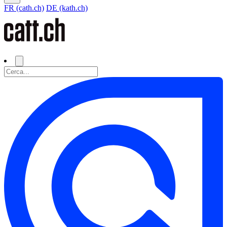
FR (cath.ch)
DE (kath.ch)