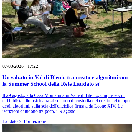
07/08/2026 - 17:22
Un sabato in Val di Blenio tra creato e algoritmi con
la Summer School della Rete Laudato si'
Il 29 agosto, alla Casa Montanina in Valle di Blenio, cinque voci -
dal biblista allo psichiatra -discutono di custodia del creato nel tempo
degli algoritmi, sulla scia dell'enciclica firmata da Leone XIV. Le
iscrizioni chiudono tra poco, il 9 agosto.
Laudato Si
Formazione