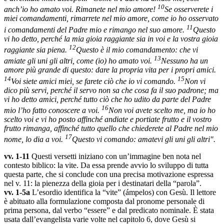
10
anch’io ho amato voi. Rimanete nel mio amore!
Se osserverete i
miei comandamenti, rimarrete nel mio amore, come io ho osservato
11
i comandamenti del Padre mio e rimango nel suo amore.
Questo
vi ho detto, perché la mia gioia raggiante sia in voi e la vostra gioia
12
raggiante sia piena.
Questo è il mio comandamento: che vi
13
amiate gli uni gli altri, come (io) ho amato voi.
Nessuno ha un
amore più grande di questo: dare la propria vita per i propri amici.
14
15
Voi siete amici miei, se farete ciò che io vi comando.
Non vi
dico più servi, perché il servo non sa che cosa fa il suo padrone; ma
vi ho detto amici, perché tutto ciò che ho udito da parte del Padre
16
mio l’ho fatto conoscere a voi.
Non voi avete scelto me, ma io ho
scelto voi e vi ho posto affinché andiate e portiate frutto e il vostro
frutto rimanga, affinché tutto quello che chiederete al Padre nel mio
17
nome, lo dia a voi.
Questo vi comando: amatevi gli uni gli altri".
vv. 1-11
Questi versetti iniziano con un’immagine ben nota nel
contesto biblico: la vite. Da essa prende avvio lo sviluppo di tutta
questa parte, che si conclude con una precisa motivazione espressa
nel v. 11: la pienezza della gioia per i destinatari della “parola”.
vv. 1-5a
L’esordio identifica la “vite” (ámpelos) con Gesù. Il lettore
è abituato alla formulazione composta dal pronome personale di
prima persona, dal verbo “essere” e dal predicato nominale. È stata
usata dall’evangelista varie volte nel capitolo 6, dove Gesù si