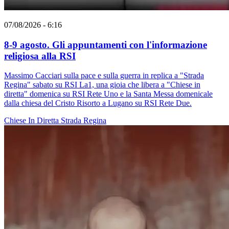
07/08/2026 - 6:16
8-9 agosto. Gli appuntamenti con l'informazione
religiosa alla RSI
Massimo Cacciari sulla pace e sulla guerra in replica a "Strada
Regina" sabato su RSI La1, una gioia che libera a "Chiese in
diretta" domenica su RSI Rete Uno e la Santa Messa domenicale
dalla chiesa del Cristo Risorto a Lugano su RSI Rete Due.
Chiese In Diretta
Strada Regina