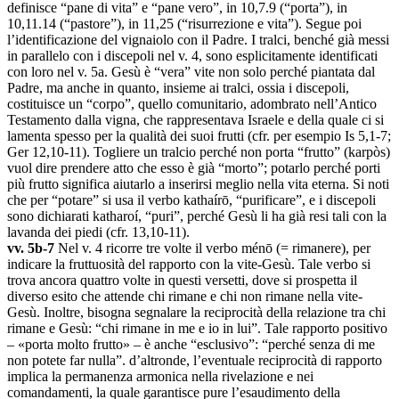
definisce “pane di vita” e “pane vero”, in 10,7.9 (“porta”), in
10,11.14 (“pastore”), in 11,25 (“risurrezione e vita”). Segue poi
l’identificazione del vignaiolo con il Padre. I tralci, benché già messi
in parallelo con i discepoli nel v. 4, sono esplicitamente identificati
con loro nel v. 5a. Gesù è “vera” vite non solo perché piantata dal
Padre, ma anche in quanto, insieme ai tralci, ossia i discepoli,
costituisce un “corpo”, quello comunitario, adombrato nell’Antico
Testamento dalla vigna, che rappresentava Israele e della quale ci si
lamenta spesso per la qualità dei suoi frutti (cfr. per esempio Is 5,1-7;
Ger 12,10-11). Togliere un tralcio perché non porta “frutto” (karpòs)
vuol dire prendere atto che esso è già “morto”; potarlo perché porti
più frutto significa aiutarlo a inserirsi meglio nella vita eterna. Si noti
che per “potare” si usa il verbo kathaírō, “purificare”, e i discepoli
sono dichiarati katharoí, “puri”, perché Gesù li ha già resi tali con la
lavanda dei piedi (cfr. 13,10-11).
vv. 5b-7
Nel v. 4 ricorre tre volte il verbo ménō (= rimanere), per
indicare la fruttuosità del rapporto con la vite-Gesù. Tale verbo si
trova ancora quattro volte in questi versetti, dove si prospetta il
diverso esito che attende chi rimane e chi non rimane nella vite-
Gesù. Inoltre, bisogna segnalare la reciprocità della relazione tra chi
rimane e Gesù: “chi rimane in me e io in lui”. Tale rapporto positivo
– «porta molto frutto» – è anche “esclusivo”: “perché senza di me
non potete far nulla”. d’altronde, l’eventuale reciprocità di rapporto
implica la permanenza armonica nella rivelazione e nei
comandamenti, la quale garantisce pure l’esaudimento della