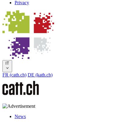
Privacy
IT
FR (cath.ch)
DE (kath.ch)
News