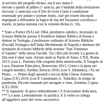
al servizio del progetto divino, ma il suo status è
elevato a quello di phílos (= amico), per l’intimità della rivelazione
ricevuta. L’amicizia con il Dio di Gesù Cristo è condizione
essenziale per andare e portare frutto, cioè per essere discepoli
impegnati a diffondere la logica di vita del Nazareno crocifisso e
risorto, in piena sintonia con la volontà divina (v. 16).
* Nato a Portici (NA) nel 1964, presbitero cattolico, licenziato in
Scienze Bibliche presso il Pontificio Istituto Biblico di Roma e
dottore in Teologia, è professore ordinario di Scienze Bibliche
(Facoltà Teologica dell’Italia Meridionale di Napoli) e direttore del
seminario di scienze bibliche della sezione “San Tommaso
d’Aquino” della stessa Facoltà. Tra i libri più recenti: La grazia di
Dio non è stata vana. Alcuni studi su Paolo di Tarso, CNX, Roma
2013; (con L. Parente) Alle sorgenti della misericordia. Il Vangelo di
Luca, Passione Educativa, Benevento 2015; Cristo e la gioia nei
vangeli sinottici, Sardini, Brescia 2016; (con S. Infantino), «Tu sei
Pietro…». Primo degli apostoli e roccia della Chiesa Artetetra,
Capua (CE) 2019; (con P. Giustiniani-A. Tubiello), In tempo di
pandemia. Piccolo manuale per navigare a vista, Artetetra, Capua
(CE) 2020.
** Il vignaiolo. In greco letteralmente c’è il lavoratore della terra.
*** Lo pota. Letteralmente: lo purifica. E il verbo si collega
all’aggettivo puro del verso successivo.