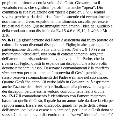
preghiera in sintonia con la volontà di Gesù. Giovanni usa il
vocabolo rêma, che significa “parola”, ma anche “opera”: Dio
comunica la sua rivelazione con “gesta e parole”. Il v. 6 sembra
severo, perché parla della triste fine che attende chi eventualmente
non rimane in Gesù: espulsione, inaridimento, raccolta per essere
bruciati nel fuoco. Queste immagini richiamano l’idea del giudizio e
della condanna, non dissimile da Ez 15,4-6 e 19,12, Is 40,8 e Mt
3,10.
vv. 8-11
La glorificazione del Padre è assicurata dal frutto portato da
coloro che sono diventati discepoli del Figlio; in altre parole, dalla
partecipazione di costoro alla vita di Gesù. Nei vv. 9-10 vi è un
movimento “circolare”, una sorta di concatenamento: sorgente
dell’amore – corrispondente alla vita divina – è il Padre, che lo
riversa sul Figlio; questi lo espande sui discepoli che a loro volta
devono rimanere in esso. Osservare i comandamenti è la
condicio
sine qua non
per rimanere nell’amore/vita di Gesù, perché egli
stesso osserva i comandamenti del Padre e rimane nel suo amore.
Quanto Gesù “ha detto” (il verbo laléō in Giovanni può esprimere
anche l’azione del “rivelare”) è finalizzato alla pienezza della gioia
dei discepoli, perché essi si vedono coinvolti nella realtà divina.
vv. 12-17
Il comandamento è identificato con l’amore reciproco
basato su quello di Gesù, il quale ha un amore tale da dare la vita per
i propri amici. Essere suo discepolo, quindi far parte della catena
dell’amore, equivale a essere suo “amico”, per il quale Gesù dona se
stesso. Certamente ogni discepolo rimane “servo” (doûlos), perché è