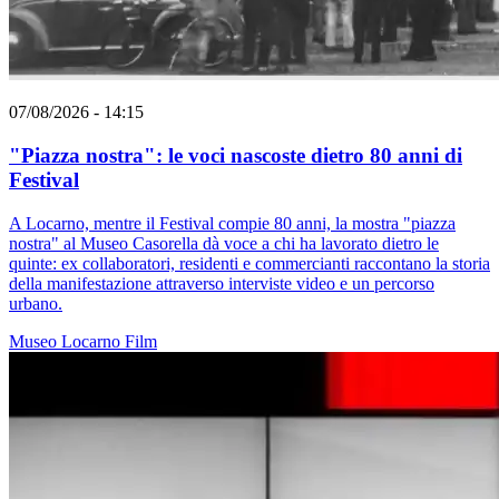
07/08/2026 - 14:15
"Piazza nostra": le voci nascoste dietro 80 anni di
Festival
A Locarno, mentre il Festival compie 80 anni, la mostra "piazza
nostra" al Museo Casorella dà voce a chi ha lavorato dietro le
quinte: ex collaboratori, residenti e commercianti raccontano la storia
della manifestazione attraverso interviste video e un percorso
urbano.
Museo
Locarno
Film