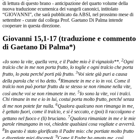
di lettura di questo brano - anticipazione del quarto volume della
nuova traduzione ecumenica dei vangeli canonici, intitolato
“GIOVANNI”, che sarà pubblicato da ABSI, nel prossimo mese di
settembre - curate dal collega Prof. Gaetano Di Palma intende
cooperare in questa direzione.
Giovanni 15,1-17 (traduzione e commento
di Gaetano Di Palma*)
2
«Io sono la vite, quella vera, e il Padre mio è il vignaiolo**.
Ogni
tralcio che in me non porta frutto, lo toglie e ogni tralcio che porta
3
frutto, lo pota perché porti più frutto.
Voi siete già puri a causa
4
della parola che vi ho detto.
Rimanete in me e io in voi. Come il
tralcio non può portar frutto da se stesso se non rimane nella vite,
5
così anche voi se non rimanete in me.
Io sono la vite, voi i tralci.
Chi rimane in me e io in lui, costui porta molto frutto, perché senza
6
di me non potete far nulla.
Qualora qualcuno non rimanga in me,
è gettato fuori, come il tralcio, e si è seccato, e (poi) li raccolgono e
7
gettano nel fuoco e (li) bruciano.
Qualora rimaniate in me e le mie
parole rimangano in voi, chiedete qualsiasi cosa vogliate e avverrà.
8
In questo è stato glorificato il Padre mio: che portiate molto frutto
9
e diventiate miei discepoli.
Come il Padre ha amato me, così