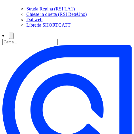
Strada Regina (RSI LA1)
Chiese in diretta (RSI ReteUno)
Dal web
Libreria SHORTCATT