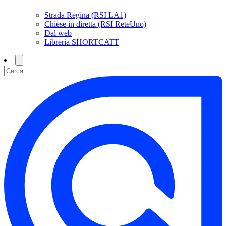
Strada Regina (RSI LA1)
Chiese in diretta (RSI ReteUno)
Dal web
Libreria SHORTCATT