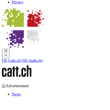
Privacy
IT
FR (cath.ch)
DE (kath.ch)
News