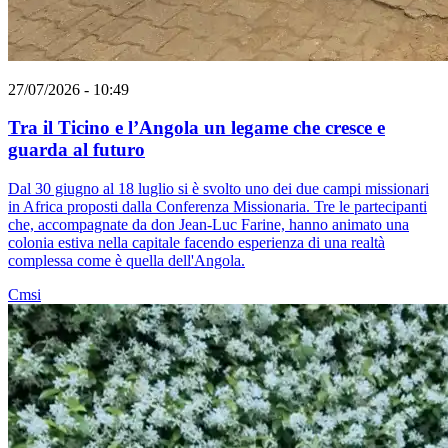
27/07/2026 - 10:49
Tra il Ticino e l’Angola un legame che cresce e
guarda al futuro
Dal 30 giugno al 18 luglio si è svolto uno dei due campi missionari
in Africa proposti dalla Conferenza Missionaria. Tre le partecipanti
che, accompagnate da don Jean-Luc Farine, hanno animato una
colonia estiva nella capitale facendo esperienza di una realtà
complessa come è quella dell'Angola.
Cmsi