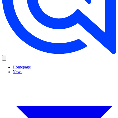
Homepage
News