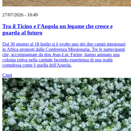
27/07/2026 - 10:49
Tra il Ticino e l’Angola un legame che cresce e
guarda al futuro
Dal 30 giugno al 18 luglio si è svolto uno dei due campi missionari
in Africa proposti dalla Conferenza Missionaria. Tre le partecipanti
che, accompagnate da don Jean-Luc Farine, hanno animato una
colonia estiva nella capitale facendo esperienza di una realtà
complessa come è quella dell'Angola.
Cmsi