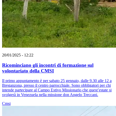
20/01/2025 - 12:22
Ricominciano gli incontri di formazione sul
volontariato della CMSI
Il primo appuntamento è per sabato 25 gennaio, dalle 9.30 alle 12 a
Breganzona, presso il centro parrocchiale. Sono obbligatori per chi
intende partecipare al Campo Estivo Missionario che quest’estate si
svolgerà in Venezuela nella missione don Angelo Treccani.
Cmsi