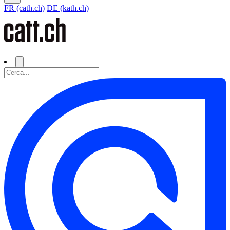
FR (cath.ch)
DE (kath.ch)