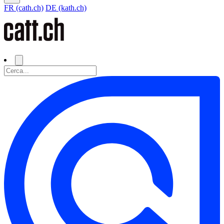
FR (cath.ch)
DE (kath.ch)