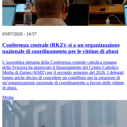
03/07/2026 - 14:57
Conferenza centrale (RKZ): sì a un organizzazione
nazionale di coordinamento per le vittime di abusi
L’assemblea plenaria della Conferenza centrale cattolica romana
della Svizzera ha approvato il finanziamento del Centro Cattolico
Media di Zurigo (KMZ) per il secondo semestre del 2026. I delegati
hanno anche deciso di concedere un contributo per la creazione di
un’organizzazione nazionale di coordinamento a favore delle vittime
di abusi.
Media