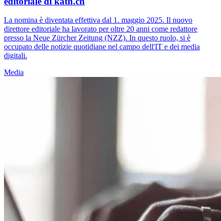
editoriale di kath.ch
La nomina è diventata effettiva dal 1. maggio 2025. Il nuovo
direttore editoriale ha lavorato per oltre 20 anni come redattore
presso la Neue Zürcher Zeitung (NZZ). In questo ruolo, si è
occupato delle notizie quotidiane nel campo dell'IT e dei media
digitali.
Media