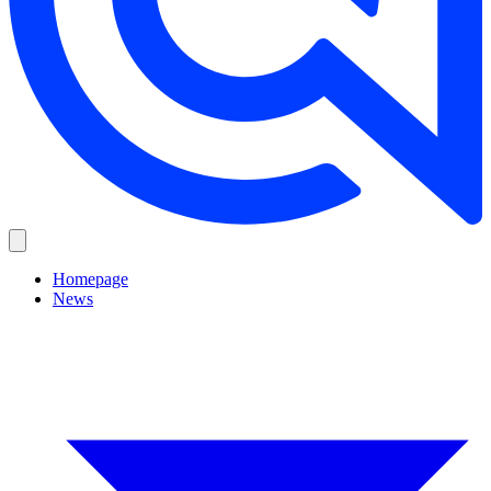
Homepage
News