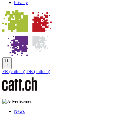
Privacy
IT
FR (cath.ch)
DE (kath.ch)
News