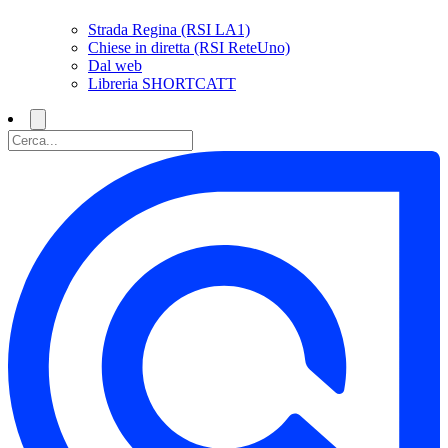
Strada Regina (RSI LA1)
Chiese in diretta (RSI ReteUno)
Dal web
Libreria SHORTCATT