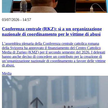
03/07/2026 - 14:57
Conferenza centrale (RKZ): sì a un organizzazione
nazionale di coordinamento per le vittime di abusi
L’assemblea plenaria della Conferenza centrale cattolica romana
della Svizzera ha approvato il finanziamento del Centro Cattolico
Media di Zurigo (KMZ) per il secondo semestre del 2026. I delegati
hanno anche deciso di concedere un contributo per la creazione di
un’organizzazione nazionale di coordinamento a favore delle vittime
di abusi.
Media