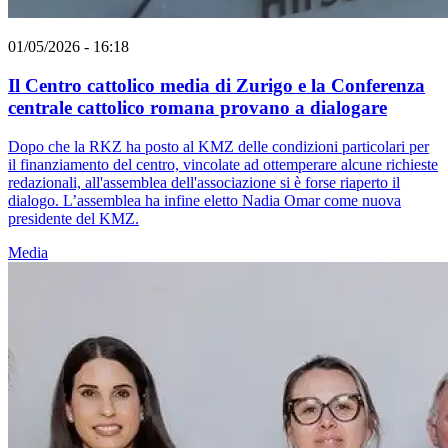
01/05/2026 - 16:18
Il Centro cattolico media di Zurigo e la Conferenza
centrale cattolico romana provano a dialogare
Dopo che la RKZ ha posto al KMZ delle condizioni particolari per
il finanziamento del centro, vincolate ad ottemperare alcune richieste
redazionali, all'assemblea dell'associazione si è forse riaperto il
dialogo. L’assemblea ha infine eletto Nadia Omar come nuova
presidente del KMZ.
Media