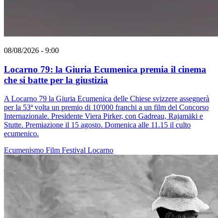
08/08/2026 - 9:00
Locarno 79: la Giuria Ecumenica premia il cinema
che si batte per la giustizia
A Locarno 79 la Giuria Ecumenica delle Chiese svizzere assegnerà
per la 53ª volta un premio di 10'000 franchi a un film del Concorso
Internazionale. Presidente Viera Pirker, con Gadreau, Rajamäki e
Stutte. Premiazione il 15 agosto. Domenica alle 11.15 il culto
ecumenico.
Ecumenismo
Film
Festival
Locarno