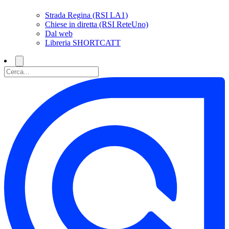
Strada Regina (RSI LA1)
Chiese in diretta (RSI ReteUno)
Dal web
Libreria SHORTCATT