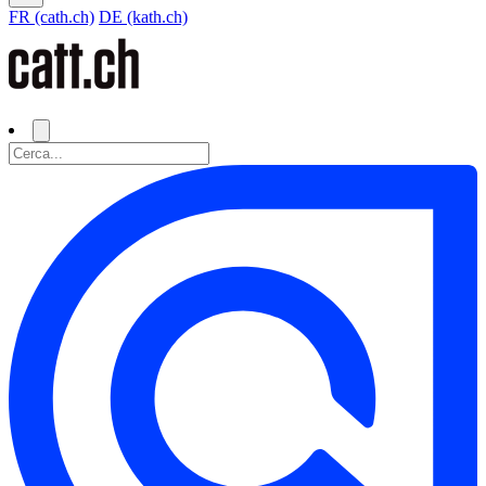
FR (cath.ch)
DE (kath.ch)