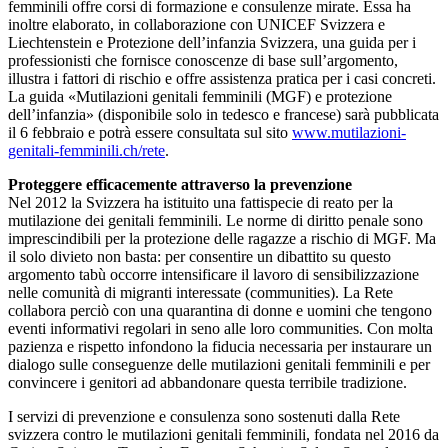
femminili offre corsi di formazione e consulenze mirate. Essa ha
inoltre elaborato, in collaborazione con UNICEF Svizzera e
Liechtenstein e Protezione dell’infanzia Svizzera, una guida per i
professionisti che fornisce conoscenze di base sull’argomento,
illustra i fattori di rischio e offre assistenza pratica per i casi concreti.
La guida «Mutilazioni genitali femminili (MGF) e protezione
dell’infanzia» (disponibile solo in tedesco e francese) sarà pubblicata
il 6 febbraio e potrà essere consultata sul sito
www.mutilazioni-
genitali-femminili.ch/rete
.
Proteggere efficacemente attraverso la prevenzione
Nel 2012 la Svizzera ha istituito una fattispecie di reato per la
mutilazione dei genitali femminili. Le norme di diritto penale sono
imprescindibili per la protezione delle ragazze a rischio di MGF. Ma
il solo divieto non basta: per consentire un dibattito su questo
argomento tabù occorre intensificare il lavoro di sensibilizzazione
nelle comunità di migranti interessate (communities). La Rete
collabora perciò con una quarantina di donne e uomini che tengono
eventi informativi regolari in seno alle loro communities. Con molta
pazienza e rispetto infondono la fiducia necessaria per instaurare un
dialogo sulle conseguenze delle mutilazioni genitali femminili e per
convincere i genitori ad abbandonare questa terribile tradizione.
I servizi di prevenzione e consulenza sono sostenuti dalla Rete
svizzera contro le mutilazioni genitali femminili, fondata nel 2016 da