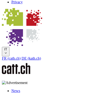
Privacy
IT
FR (cath.ch)
DE (kath.ch)
News