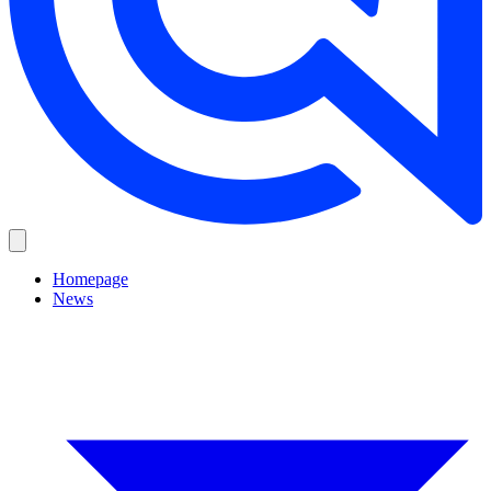
Homepage
News