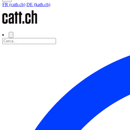
FR (cath.ch)
DE (kath.ch)