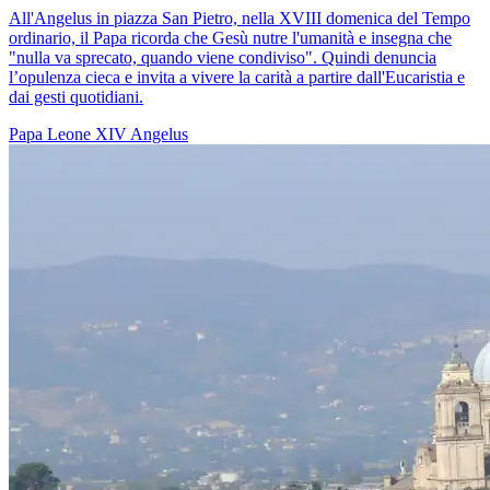
All'Angelus in piazza San Pietro, nella XVIII domenica del Tempo
ordinario, il Papa ricorda che Gesù nutre l'umanità e insegna che
"nulla va sprecato, quando viene condiviso". Quindi denuncia
l’opulenza cieca e invita a vivere la carità a partire dall'Eucaristia e
dai gesti quotidiani.
Papa Leone XIV
Angelus