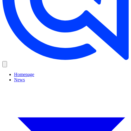
Homepage
News