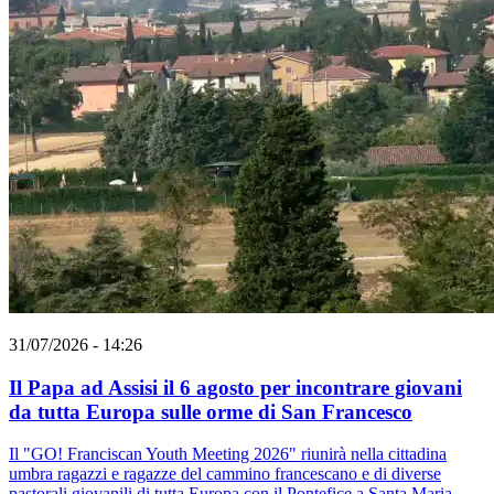
31/07/2026 - 14:26
Il Papa ad Assisi il 6 agosto per incontrare giovani
da tutta Europa sulle orme di San Francesco
Il "GO! Franciscan Youth Meeting 2026" riunirà nella cittadina
umbra ragazzi e ragazze del cammino francescano e di diverse
pastorali giovanili di tutta Europa con il Pontefice a Santa Maria