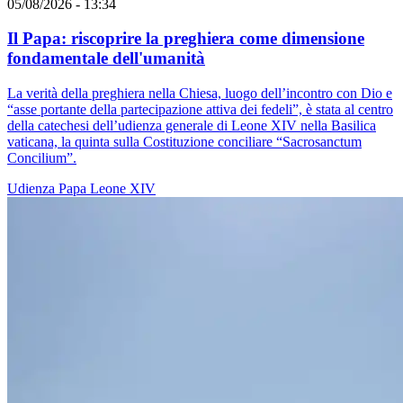
05/08/2026 - 13:34
Il Papa: riscoprire la preghiera come dimensione
fondamentale dell'umanità
La verità della preghiera nella Chiesa, luogo dell’incontro con Dio e
“asse portante della partecipazione attiva dei fedeli”, è stata al centro
della catechesi dell’udienza generale di Leone XIV nella Basilica
vaticana, la quinta sulla Costituzione conciliare “Sacrosanctum
Concilium”.
Udienza
Papa Leone XIV