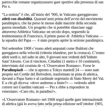
parrocchie romane organizzassero gare sportive alla presenza di san
Pio x.
“La notizia” è che, all’inizio del ’900, in Vaticano gareggiavano
atleti con disabilità
. Quarant’anni prima dell’avvio del movimento
paralimpico, che ha preso le mosse dalle macerie della seconda
guerra mondiale. Un progetto che si potrebbe rilanciare oggi
attraverso Athletica Vaticana: un secolo dopo, seguendo la
testimonianza di Francesco, il primo passo di Athletica Vaticana —
la squadra del Papa — è stato proprio aprire la sezione paralimpica.
Nel settembre 1908 c’erano atleti amputati come Baldoni che
gareggiava nella velocità (vittoria irlandese, per la cronaca). C’erano
atleti sordi e, nel salto in alto, 9 giovani non vedenti dell’Istituto
Sant’Alessio. Con il vincitore, Cittadini (1 metro e 10 centimetri),
intervistato dal cronista de «L’Osservatore Romano». Forse le
Paralimpiadi
— che si aprono a Tokyo martedì 24 — sono nate
proprio nel Cortile del Belvedere, trasformato in pista di atletica,
davanti a Papa Sarto e al cardinale segretario di Stato Merry del Val.
E a chi gli diceva: «dove andremo a finire?» — vedendo atleti
correre nei Giardini vaticani — Pio x ebbe a rispondere in
veneziano: «Caro elo, in paradiso!».
«L’Osservatore Romano» nel 1908 seguì quelle gare internazionali
di atletica (già lo aveva fatto nella prima edizione nell’ottobre 1905,