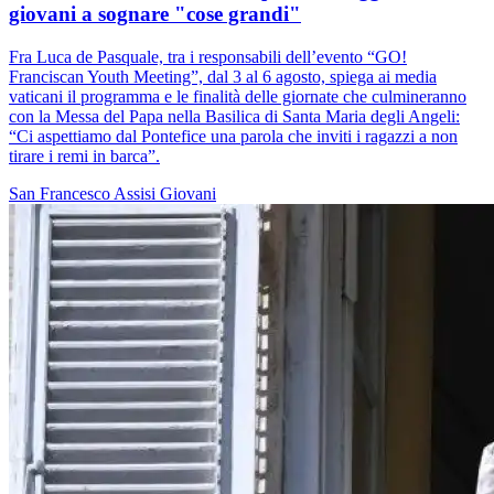
giovani a sognare "cose grandi"
Fra Luca de Pasquale, tra i responsabili dell’evento “GO!
Franciscan Youth Meeting”, dal 3 al 6 agosto, spiega ai media
vaticani il programma e le finalità delle giornate che culmineranno
con la Messa del Papa nella Basilica di Santa Maria degli Angeli:
“Ci aspettiamo dal Pontefice una parola che inviti i ragazzi a non
tirare i remi in barca”.
San Francesco
Assisi
Giovani