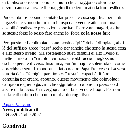
e stabiliscono record sono testimoni che attraggono coloro che
devono ancora trovare il coraggio di mettere in atto la loro resilienza.
Può sembrare persino scontato far presente cosa significa per tanti
ragazzi che stanno in un letto in ospedale vedere atleti con una
disabilità realizzare prestazioni sportive. E arrivare, magari, a dire a
se stessi: forse lo posso fare anche io, forse
ce la posso fare!
Per questo le Paralimpiadi sono persino “più” delle Olimpiadi, al di
là del suffisso greco “para” scelto per sancire che sono la stessa cosa
e allo stesso livello. Ma sostenendo atleti disabili di alto livello si
mette in moto un “circolo” virtuoso che abbraccia il ragazzino
escluso perché diverso. Insomma, «un’immagine splendida di come
dovrebbe essere il mondo» ha fatto notare Papa Francesco. La vera
vittoria della “famiglia paralimpica” resta la capacità di fare
comunità per creare, appunto, questo movimento che coinvolge i
campioni e quei ragazzini che oggi faticano a fare un passo o ad
alzare un braccio. E si vergognano di farsi vedere fragili. Per non
parlare di coloro che hanno un ritardo cognitivo...
Papa e Vaticano
News pubblicata il:
23/08/2021 alle 20:31
Condividi