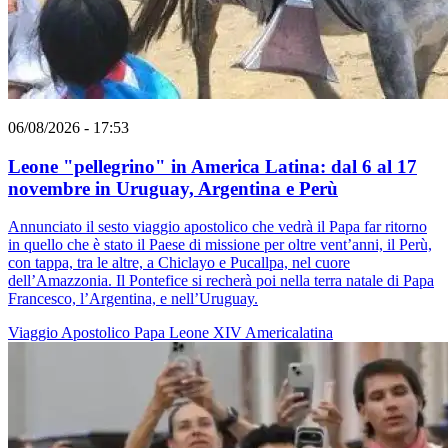
06/08/2026 - 17:53
Leone "pellegrino" in America Latina: dal 6 al 17
novembre in Uruguay, Argentina e Perù
Annunciato il sesto viaggio apostolico che vedrà il Papa far ritorno
in quello che è stato il Paese di missione per oltre vent’anni, il Perù,
con tappa, tra le altre, a Chiclayo e Pucallpa, nel cuore
dell’Amazzonia. Il Pontefice si recherà poi nella terra natale di Papa
Francesco, l’Argentina, e nell’Uruguay.
Viaggio Apostolico
Papa Leone XIV
Americalatina