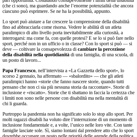
pari opportunità. Costatando consapevolmente i limiti della disabilità
(che ci sono), ma guardando anche l’enorme potenzialità che ancora
ciascuno può esprimere. Se ne ha la possibilità, appunto.
Lo sport può aiutare a far crescere la comprensione della disabilità
fino ad abbracciarla come risorsa. Vedere le abilità di un atleta
paralimpico di alto livello porta inevitabilmente alla curiosità, a
interrogarsi: ma come fa, con quelle protesi? E se lo si può fare nello
sport, perché non in un ufficio o in classe? Con lo sport si può — si
deve — coltivare la consapevolezza di
cambiare la percezione
della disabilità nella quotidianità
di una famiglia, di una scuola, di
un posto di lavoro...
Papa Francesco
, nell’intervista a «La Gazzetta dello sport», lo
scorso 2 gennaio, ha affermato — «sbalordito» — che gli atleti
paralimpici hanno «storie che fanno nascere storie, quando tutti
pensano che non ci sia più nessuna storia da raccontare». Storie di
inclusione e «riscatto». Storie che ti sbattano in faccia la certezza che
i limiti non sono nelle persone con disabilità ma nella mentalità di
chi li guarda.
Purtroppo la pandemia non ha significato solo lo stop allo sport. Per
molti ragazzi disabili ha voluto dire l’interruzione di un momento di
inclusione fondamentale e, a volte, l’unico nelle loro vite. Con tante
famiglie lasciate sole. Sì, siamo lontani dal prendere atto che lo sport
dovrebbe occupare un posto nelle priorità delle agende della politica,