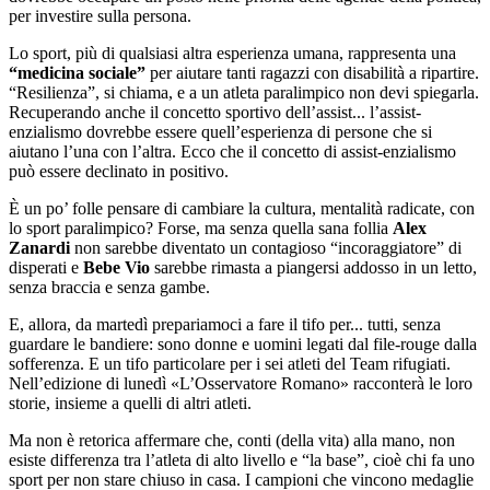
per investire sulla persona.
Lo sport, più di qualsiasi altra esperienza umana, rappresenta una
“medicina sociale”
per aiutare tanti ragazzi con disabilità a ripartire.
“Resilienza”, si chiama, e a un atleta paralimpico non devi spiegarla.
Recuperando anche il concetto sportivo dell’assist... l’assist-
enzialismo dovrebbe essere quell’esperienza di persone che si
aiutano l’una con l’altra. Ecco che il concetto di assist-enzialismo
può essere declinato in positivo.
È un po’ folle pensare di cambiare la cultura, mentalità radicate, con
lo sport paralimpico? Forse, ma senza quella sana follia
Alex
Zanardi
non sarebbe diventato un contagioso “incoraggiatore” di
disperati e
Bebe Vio
sarebbe rimasta a piangersi addosso in un letto,
senza braccia e senza gambe.
E, allora, da martedì prepariamoci a fare il tifo per... tutti, senza
guardare le bandiere: sono donne e uomini legati dal file-rouge dalla
sofferenza. E un tifo particolare per i sei atleti del Team rifugiati.
Nell’edizione di lunedì «L’Osservatore Romano» racconterà le loro
storie, insieme a quelli di altri atleti.
Ma non è retorica affermare che, conti (della vita) alla mano, non
esiste differenza tra l’atleta di alto livello e “la base”, cioè chi fa uno
sport per non stare chiuso in casa. I campioni che vincono medaglie