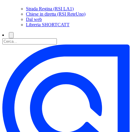
Strada Regina (RSI LA1)
Chiese in diretta (RSI ReteUno)
Dal web
Libreria SHORTCATT