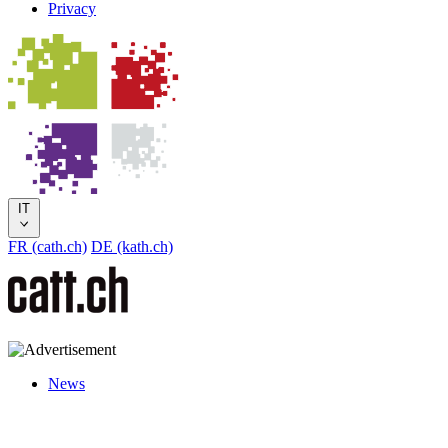
Privacy
IT
FR (cath.ch)
DE (kath.ch)
News