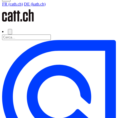
FR (cath.ch)
DE (kath.ch)