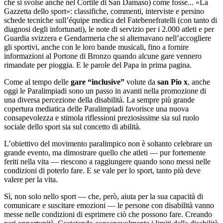
che si svolse anche nel Cortile di San Damaso) come fosse... «La
Gazzetta dello sport»: classifiche, commenti, interviste e persino
schede tecniche sull’équipe medica del Fatebenefratelli (con tanto di
diagnosi degli infortunati), le note di servizio per i 2.000 atleti e per
Guardia svizzera e Gendarmeria che si alternavano nell’accogliere
gli sportivi, anche con le loro bande musicali, fino a fornire
informazioni al Portone di Bronzo quando alcune gare vennero
rimandate per pioggia. E le parole del Papa in prima pagina.
Come al tempo delle
gare “inclusive”
volute da
san Pio x
, anche
oggi le Paralimpiadi sono un passo in avanti nella promozione di
una diversa percezione della disabilità. La sempre più grande
copertura mediatica delle Paralimpiadi favorisce una nuova
consapevolezza e stimola riflessioni preziosissime sia sul ruolo
sociale dello sport sia sul concetto di abilità.
L’obiettivo del movimento paralimpico non è soltanto celebrare un
grande evento, ma dimostrare quello che atleti — pur fortemente
feriti nella vita — riescono a raggiungere quando sono messi nelle
condizioni di poterlo fare. E se vale per lo sport, tanto più deve
valere per la vita.
Sì, non solo nello sport — che, però, aiuta per la sua capacità di
comunicare e suscitare emozioni — le persone con disabilità vanno
messe nelle condizioni di esprimere ciò che possono fare. Creando