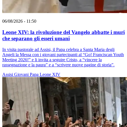
06/08/2026 - 11:50
Leone XIV: la rivoluzione del Vangelo abbatte i muri
che separano gli esseri umani
In visita pastorale ad Assisi, il Papa celebra a Santa Maria degli
Angeli la Messa con i giovani partecipanti al “Go! Franciscan Youth
Meeting 2026!” e li invita a seguire Cristo, a “vincere la
rassegnazione e la paura” e a “scrivere nuove pagine di storia”.
Assisi
Giovani
Papa Leone XIV