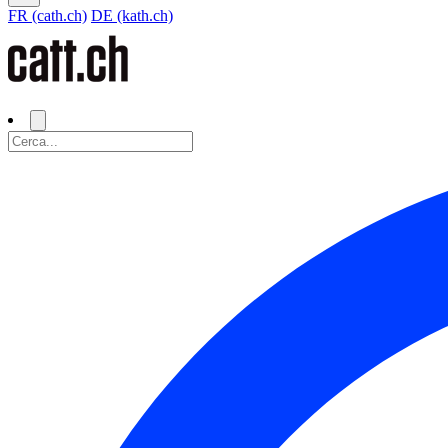
FR (cath.ch)
DE (kath.ch)